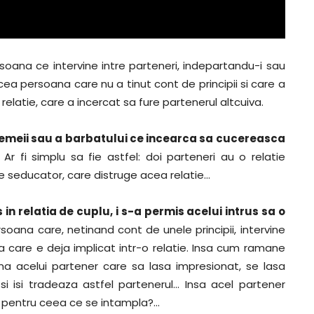
rsoana ce intervine intre parteneri, indepartandu-i sau
a persoana care nu a tinut cont de principii si care a
elatie, care a incercat sa fure partenerul altcuiva.
a femeii sau a barbatului ce incearca sa cucereasca
 Ar fi simplu sa fie astfel: doi parteneri au o relatie
 seducator, care distruge acea relatie…
in relatia de cuplu, i s-a permis acelui intrus sa o
ana care, netinand cont de unele principii, intervine
a care e deja implicat intr-o relatie. Insa cum ramane
ina acelui partener care sa lasa impresionat, se lasa
i isi tradeaza astfel partenerul… Insa acel partener
e pentru ceea ce se intampla?…