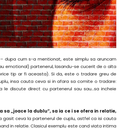
– dupa cum s-a mentionat, este simplu sa aruncam
 sau emotional) partenerul, lasandu-se cucerit de o alta
rice tip ar fi aceasta). Si da, este o tradare greu de
cuplu, insa cauta ceva si in afara sa comite o tradare:
a le discute direct cu partenerul sau sau…sa incheie
a sa „joace la dublu”, sa ia ce i se ofera in relatie,
 a gasit ceva la partenerul de cuplu, astfel ca isi cauta
nand in relatie. Clasicul exemplu este cand viata intima