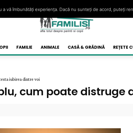
ru a vă îmbunătăți experiența. Dacă nu sunteți de acord, puteți re
OPII
FAMILIE
ANIMALE
CASĂ & GRĂDINĂ
REȚETE C
esta iubirea dintre voi
uplu, cum poate distruge 