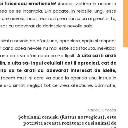
oi fizice sau emotionale
! Asadar, victima in aceasta
eea ce se intampla. Din pacate, in relatiile lungi, este
 are nevoie, incat realizezi prea tarziu ca ai gresit si tu,
resat cu adevarat de dorintele si nevoile sale.
simte nevoia de afectiune, apreciere, sprijin si respect
ar cand acea nevoie nu mai este satisfacuta, inevitabil
na ce ii va oferi ceea ce i-a lipsit.
A uita sa iti arati
n, a uita sa-i spui celuilalt cat il apreciezi, cat de
ita sa te arati cu adevarat interesat de ideile,
acem multi si care va duce la aparitia unui intrus in
re s-a simtit neglijat tot ce vrea: afectiune, admiratie,
Articolul următor
Șobolanul cenușiu (Rattus norvegicus), este
potrivită această rozătoare ca și animal de