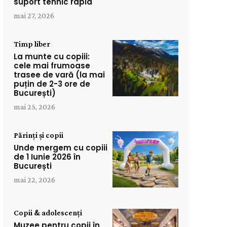
suport tehnic rapid
mai 27, 2026
Timp liber
La munte cu copiii:
cele mai frumoase
trasee de vară (la mai
puțin de 2-3 ore de
București)
mai 25, 2026
Părinți și copii
Unde mergem cu copiii
de 1 Iunie 2026 în
București
mai 22, 2026
Copii & adolescenți
Muzee pentru copii în