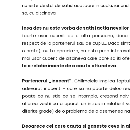
nu este destul de satisfacatoare in cuplu, iar unul
sa, cu altcineva.
Insa des nu este vorba de satisfactia nevoilor 
foarte usor cucerit de o alta persoana, daca 
respect de la partenerul sau de cuplu… Daca simti
o arate), nu te apreciaza, nu este prea interesat
mai usor cucerit de altcineva care pare sa iti ofe
la o relatie inainte de a cauta altundeva…
Partenerul „inocent”.
Ghilimelele implica faptul
adevarat inocent – care sa nu poarte deloc respo
poate ca nu stie ce se intampla, crezand naiv
aflarea vestii ca a aparut un intrus in relatie il v
diferite grade) de o problema de o asemenea natu
Deoarece cel care cauta si gaseste ceva in al