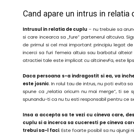
Cand apare un intrus in relatia 
Intrusul in relatia de cuplu
– nu trebuie sa arun
si care incearca sa „fure” partenerul altcuiva. Si
de primul si cel mai important principiu legat de re
incerci sa furi femeia altuia sau barbatul alteia
atractiei tale este implicat cu altcinevFa, este lips
Daca persoana s-a indragostit si ea, va inche
este josnic
. In rolul tau de intrus, nu poti evita sa 
spune ca „relatia oricum nu mai merge”, ti se sp
spunandu-ti ca nu tu esti responsabil pentru ce s
Insa a accepta sa te vezi cu cineva care, de
cuplu si a incerca sa cuceresti pe cineva car
trebui sa-l faci
. Este foarte posibil sa nu ajungi