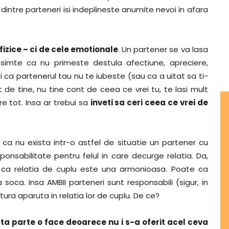
 dintre parteneri isi indeplineste anumite nevoi in afara
fizice – ci de cele emotionale
. Un partener se va lasa
simte ca nu primeste destula afectiune, apreciere,
 ca partenerul tau nu te iubeste (sau ca a uitat sa ti-
 de tine, nu tine cont de ceea ce vrei tu, te lasi mult
re tot. Insa ar trebui sa
inveti sa ceri ceea ce vrei de
 ca nu exista intr-o astfel de situatie un partener cu
nsabilitate pentru felul in care decurge relatia. Da,
 ca relatia de cuplu este una armonioasa. Poate ca
a soca. Insa AMBII parteneri sunt responsabili (sigur, in
ra aparuta in relatia lor de cuplu. De ce?
ta parte o face deoarece nu i s-a oferit acel ceva