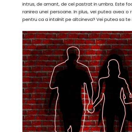
intrus, de amant, de cel pastrat in umbra. Este foar
ranirea unei persoane. In plus, vei putea avea o r
pentru ca a intalnit pe altcineva? Vei putea sa te