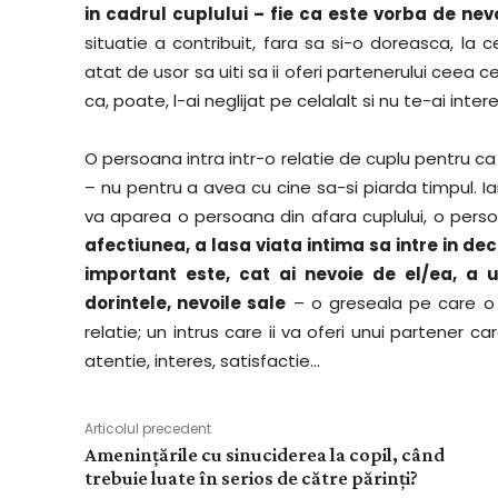
in cadrul cuplului – fie ca este vorba de nev
situatie a contribuit, fara sa si-o doreasca, la c
atat de usor sa uiti sa ii oferi partenerului ceea ce
ca, poate, l-ai neglijat pe celalalt si nu te-ai inte
O persoana intra intr-o relatie de cuplu pentru ca 
– nu pentru a avea cu cine sa-si piarda timpul. I
va aparea o persoana din afara cuplului, o persoa
afectiunea, a lasa viata intima sa intre in decli
important este, cat ai nevoie de el/ea, a u
dorintele, nevoile sale
– o greseala pe care o f
relatie; un intrus care ii va oferi unui partener ca
atentie, interes, satisfactie…
Articolul precedent
Amenințările cu sinuciderea la copil, când
trebuie luate în serios de către părinți?