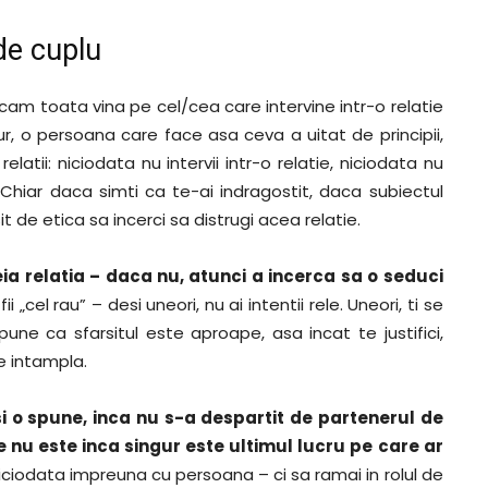
de cuplu
cam toata vina pe cel/cea care intervine intr-o relatie
gur, o persoana care face asa ceva a uitat de principii,
latii: niciodata nu intervii intr-o relatie, niciodata nu
! Chiar daca simti ca te-ai indragostit, daca subiectul
it de etica sa incerci sa distrugi acea relatie.
ia relatia – daca nu, atunci a incerca sa o seduci
fii „cel rau” – desi uneori, nu ai intentii rele. Uneori, ti se
une ca sfarsitul este aproape, asa incat te justifici,
e intampla.
si o spune, inca nu s-a despartit de partenerul de
e nu este inca singur este ultimul lucru pe care ar
 niciodata impreuna cu persoana – ci sa ramai in rolul de