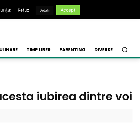
nunța:
Accept
Refuz
Detalii
ULINARE
TIMP LIBER
PARENTING
DIVERSE
acesta iubirea dintre voi