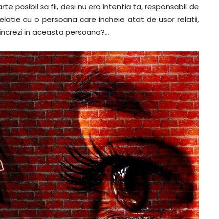
te posibil sa fii, desi nu era intentia ta, responsabil de
elatie cu o persoana care incheie atat de usor relatii,
 increzi in aceasta persoana?…