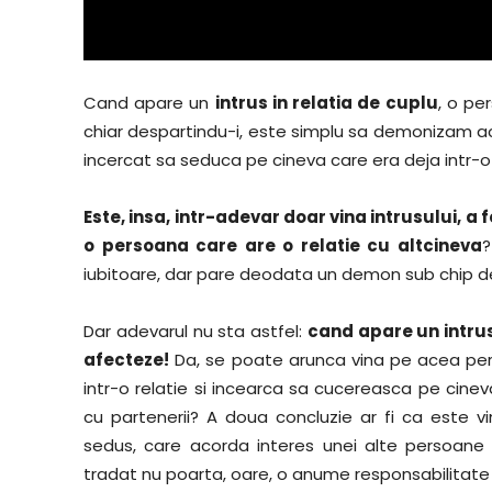
Cand apare un
intrus in relatia de cuplu
, o pe
chiar despartindu-i, este simplu sa demonizam ace
incercat sa seduca pe cineva care era deja intr-o r
Este, insa, intr-adevar doar vina intrusului, 
o persoana care are o relatie cu altcineva
?
iubitoare, dar pare deodata un demon sub chip de
Dar adevarul nu sta astfel:
cand apare un intrus 
afecteze!
Da, se poate arunca vina pe acea perso
intr-o relatie si incearca sa cucereasca pe cinev
cu partenerii? A doua concluzie ar fi ca este v
sedus, care acorda interes unei alte persoane s
tradat nu poarta, oare, o anume responsabilitat