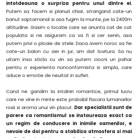
intotdeauna o surpriza pentru unul dintre ei
.
Putem sa facem si planuri chiar, strangand cate-un
banut saptamanal si asa fugim la munte, pe la 2400m
altitudine. Gasim o locatie care se anunta cat de cat
populata si ne asiguram ca va fi si cer senin, asa
putem privi o ploaie de stele. Daca avem noroc sa fie
cate-un balon cu aer in jur, am dat lovitura. Sa nu
uitam insa sticla cu vin sa putem ciocni un pahar
pentru o experienta nonconformista si simpla, care
aduce o emotie de neuitat in suflet.
Cand ne gandim la intalniri romantice, primul lucru
care ne vine in minte este probabil flacara lumanarilor
rosii si aroma unui vin placut.
Dar specialistii sunt de
parere ca romantismul se instaureaza exact ca
un regim de conducere in inimile oamenilor, e
nevoie de doi pentru a stabiliza atmosfera si mai