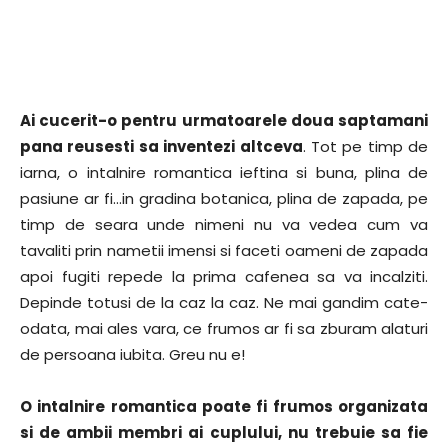
Ai cucerit-o pentru urmatoarele doua saptamani
pana reusesti sa inventezi altceva
. Tot pe timp de
iarna, o intalnire romantica ieftina si buna, plina de
pasiune ar fi…in gradina botanica, plina de zapada, pe
timp de seara unde nimeni nu va vedea cum va
tavaliti prin nametii imensi si faceti oameni de zapada
apoi fugiti repede la prima cafenea sa va incalziti.
Depinde totusi de la caz la caz. Ne mai gandim cate-
odata, mai ales vara, ce frumos ar fi sa zburam alaturi
de persoana iubita. Greu nu e!
O intalnire romantica poate fi frumos organizata
si de ambii membri ai cuplului, nu trebuie sa fie