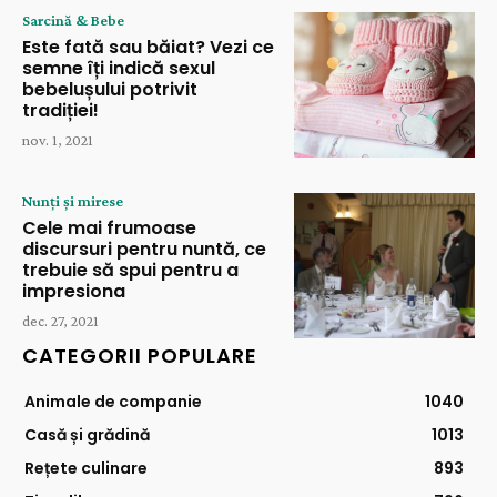
Sarcină & Bebe
Este fată sau băiat? Vezi ce
semne îți indică sexul
bebelușului potrivit
tradiției!
nov. 1, 2021
Nunți și mirese
Cele mai frumoase
discursuri pentru nuntă, ce
trebuie să spui pentru a
impresiona
dec. 27, 2021
CATEGORII POPULARE
Animale de companie
1040
Casă și grădină
1013
Rețete culinare
893