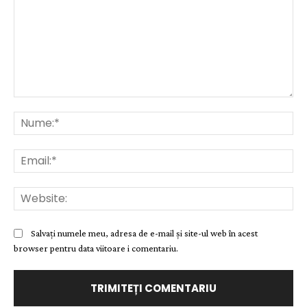
Comentariu:
Nu
Ema
Web
Salvați numele meu, adresa de e-mail și site-ul web în acest
browser pentru data viitoare i comentariu.