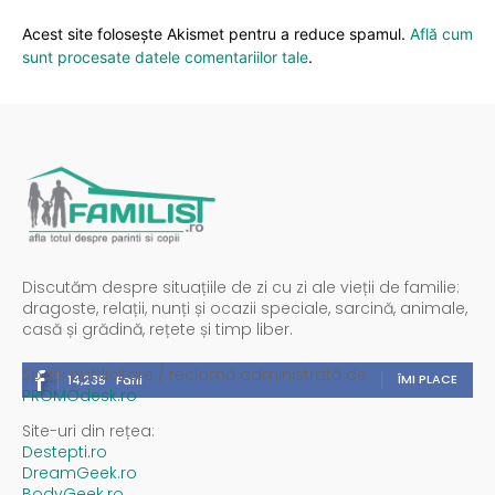
Acest site folosește Akismet pentru a reduce spamul.
Află cum
sunt procesate datele comentariilor tale
.
Discutăm despre situațiile de zi cu zi ale vieții de familie:
dragoste, relații, nunți și ocazii speciale, sarcină, animale,
casă și grădină, rețete și timp liber.
Spații publicitare / reclamă administrată de
ÎMI PLACE
14,235
Fani
PROMOdesk.ro
Site-uri din rețea:
Destepti.ro
DreamGeek.ro
BodyGeek.ro