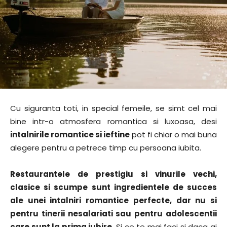
Cu siguranta toti, in special femeile, se simt cel mai
bine intr-o atmosfera romantica si luxoasa, desi
intalnirile romantice si ieftine
pot fi chiar o mai buna
alegere pentru a petrece timp cu persoana iubita.
Restaurantele de prestigiu si vinurile vechi,
clasice si scumpe sunt ingredientele de succes
ale unei intalniri romantice perfecte, dar nu si
pentru tinerii nesalariati sau pentru adolescentii
care sunt la prima iubire
. Si ce te mai faci si daca ai