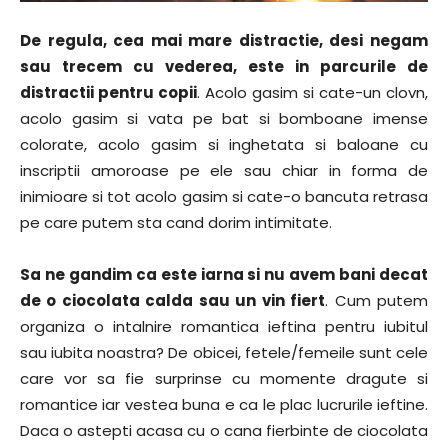
De regula, cea mai mare distractie, desi negam
sau trecem cu vederea, este in parcurile de
distractii pentru copii
. Acolo gasim si cate-un clovn,
acolo gasim si vata pe bat si bomboane imense
colorate, acolo gasim si inghetata si baloane cu
inscriptii amoroase pe ele sau chiar in forma de
inimioare si tot acolo gasim si cate-o bancuta retrasa
pe care putem sta cand dorim intimitate.
Sa ne gandim ca este iarna si nu avem bani decat
de o ciocolata calda sau un vin fiert
. Cum putem
organiza o intalnire romantica ieftina pentru iubitul
sau iubita noastra? De obicei, fetele/femeile sunt cele
care vor sa fie surprinse cu momente dragute si
romantice iar vestea buna e ca le plac lucrurile ieftine.
Daca o astepti acasa cu o cana fierbinte de ciocolata