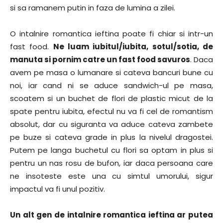
si sa ramanem putin in faza de lumina a zilei.
O intalnire romantica ieftina poate fi chiar si intr-un
fast food.
Ne luam iubitul/iubita, sotul/sotia, de
manuta si pornim catre un fast food savuros
. Daca
avem pe masa o lumanare si cateva bancuri bune cu
noi, iar cand ni se aduce sandwich-ul pe masa,
scoatem si un buchet de flori de plastic micut de la
spate pentru iubita, efectul nu va fi cel de romantism
absolut, dar cu siguranta va aduce cateva zambete
pe buze si cateva grade in plus la nivelul dragostei.
Putem pe langa buchetul cu flori sa optam in plus si
pentru un nas rosu de bufon, iar daca persoana care
ne insoteste este una cu simtul umorului, sigur
impactul va fi unul pozitiv.
Un alt gen de intalnire romantica ieftina ar putea