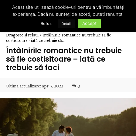
Acest site utilizează cookie-uri pentru a vă îmbunătăți
experiența. Dacă nu sunteți de acord, puteți renunța:
Accept
Refuz
Detalii
Dragoste și relații
Întâlnirile romantice nu trebuie să fie
costisitoare - iată ce trebuie să...
Întâlnirile romantice nu trebuie
să fie costisitoare – iată ce
trebuie să faci
Ultima actualizare:
apr. 7, 2022
0