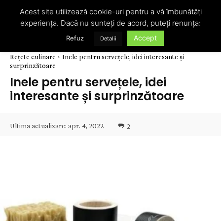
Acest site utilizează cookie-uri pentru a vă îmbunătăți
experiența. Dacă nu sunteți de acord, puteți renunța:
Accept
Refuz
Detalii
Rețete culinare
Inele pentru servețele, idei interesante și
surprinzătoare
Inele pentru servețele, idei
interesante și surprinzătoare
Ultima actualizare:
apr. 4, 2022
2