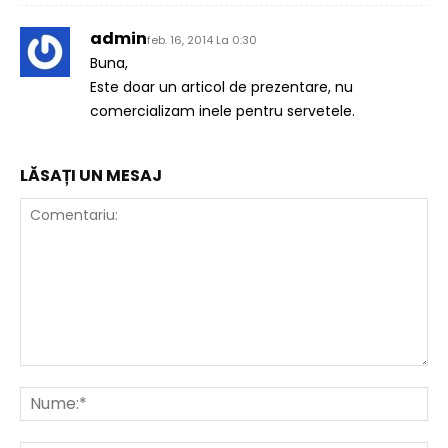
admin
feb. 16, 2014 La 0:30
Buna,
Este doar un articol de prezentare, nu
comercializam inele pentru servetele.
LĂSAȚI UN MESAJ
Comentariu:
Nu