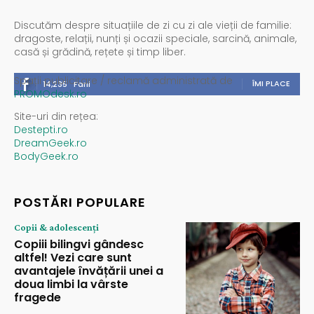
Discutăm despre situațiile de zi cu zi ale vieții de familie:
dragoste, relații, nunți și ocazii speciale, sarcină, animale,
casă și grădină, rețete și timp liber.
Spații publicitare / reclamă administrată de
ÎMI PLACE
14,235
Fani
PROMOdesk.ro
Site-uri din rețea:
Destepti.ro
DreamGeek.ro
BodyGeek.ro
POSTĂRI POPULARE
Copii & adolescenți
Copiii bilingvi gândesc
altfel! Vezi care sunt
avantajele învățării unei a
doua limbi la vârste
fragede