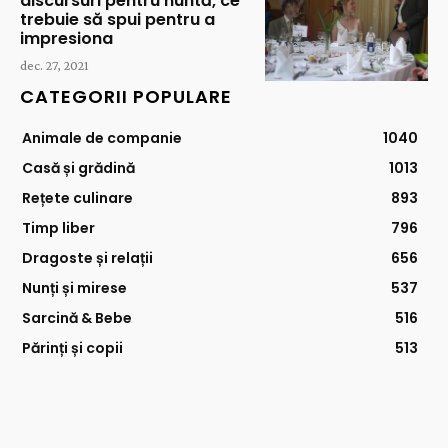
discursuri pentru nuntă, ce
trebuie să spui pentru a
impresiona
dec. 27, 2021
CATEGORII POPULARE
Animale de companie
1040
Casă și grădină
1013
Rețete culinare
893
Timp liber
796
Dragoste și relații
656
Nunți și mirese
537
Sarcină & Bebe
516
Părinți și copii
513