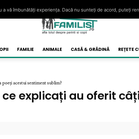
ru a vă îmbunătăți experiența. Dacă nu sunteți de acord, puteți re
OPII
FAMILIE
ANIMALE
CASĂ & GRĂDINĂ
REȚETE C
iva poeți acestui sentiment sublim?
 ce explicați au oferit câ