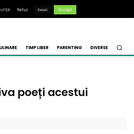
nunța:
Accept
Refuz
Detalii
ULINARE
TIMP LIBER
PARENTING
DIVERSE
țiva poeți acestui