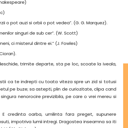
 Shakespeare)
ac)
i o pot auzi si orbii o pot vedea”. (G. G. Marquez).
enilor singuri de sub cer”. (W. Scott)
, ci misterul dintre ei.” (J. Fowles)
Cioran).
schide, trimite departe, sta pe loc, scoate la iveala,
ii ca te indrepti cu toata viteza spre un zid si totusi
etul pe buze; sa astepti, plin de curiozitate, clipa cand
singura nenorocire previzibila, pe care o vrei mereu si
E credinta oarba, umilinta fara preget, supunere
nsuti, impotriva lumii intregi. Dragostea inseamna sa iti