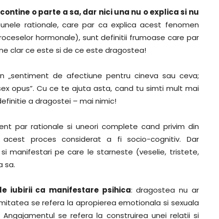
contine o parte a sa, dar nici una nu o explica si nu
 unele rationale, care par ca explica acest fenomen
 proceselor hormonale), sunt definitii frumoase care par
une clar ce este si de ce este dragostea!
 un „sentiment de afectiune pentru cineva sau ceva;
x opus”. Cu ce te ajuta asta, cand tu simti mult mai
efinitie a dragostei – mai nimic!
iment par rationale si uneori complete cand privim din
t acest proces considerat a fi socio-cognitiv. Dar
 manifestari pe care le starneste (veselie, tristete,
a sa.
e iubirii ca manifestare psihica
: dragostea nu ar
timitatea se refera la apropierea emotionala si sexuala
Angajamentul se refera la construirea unei relatii si