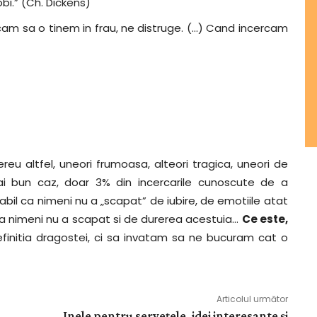
obi.” (Ch. Dickens)
cam sa o tinem in frau, ne distruge. (…) Cand incercam
eu altfel, uneori frumoasa, alteori tragica, uneori de
mai bun caz, doar 3% din incercarile cunoscute de a
bil ca nimeni nu a „scapat” de iubire, de emotiile atat
ca nimeni nu a scapat si de durerea acestuia…
Ce este,
finitia dragostei, ci sa invatam sa ne bucuram cat o
Articolul următor
Inele pentru servețele, idei interesante și