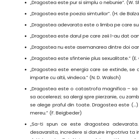
„Dragostea este pur si simplu o nebunie”. (W.
„Dragostea este poezia simturilor”. (H. de Balz
„Dragostea adevarata este o limba pe care surzi
„Dragostea este darul pe care zeii l-au dat oam
„Dragostea nu este asemanarea dintre doi oameni
„Dragostea este sfintenie plus sexualitate.” (E. 
„Dragostea este energia care se extinde, se de
imparte cu altii, vindeca.” (N. D. Walsch)
„Dragostea este o catastrofa magnifica – sa st
sa accelerezi; sa alergi spre pierzanie, cu zamb
se alege praful din toate. Dragostea este (…) 
mereu.” (F. Beigbeder)
„Sa-ti spun ce este dragostea adevarata. 
desavarsita, incredere si daruire impotriva ta i