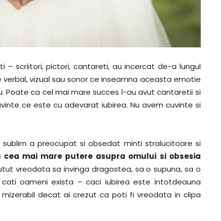
i – scriitori, pictori, cantareti, au incercat de-a lungul
e verbal, vizual sau sonor ce inseamna aceasta emotie
. Poate ca cel mai mare succes l-au avut cantaretii si
cuvinte ce este cu adevarat iubirea. Nu avem cuvinte si
t sublim a preocupat si obsedat minti stralucitoare si
u cea mai mare putere asupra omului si obsesia
utut vreodata sa invinga dragostea, sa o supuna, sa o
ei cati oameni exista – caci iubirea este intotdeauna
i mizerabil decat ai crezut ca poti fi vreodata in clipa