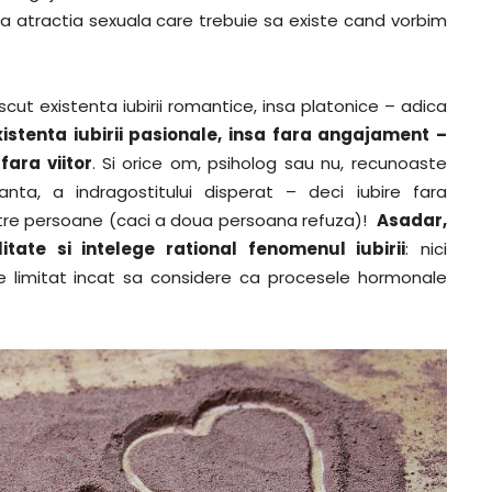
 la atractia sexuala care trebuie sa existe cand vorbim
scut existenta iubirii romantice, insa platonice – adica
istenta iubirii pasionale, insa fara angajament –
fara viitor
. Si orice om, psiholog sau nu, recunoaste
eranta, a indragostitului disperat – deci iubire fara
intre persoane (caci a doua persoana refuza)!
Asadar,
tate si intelege rational fenomenul iubirii
: nici
 de limitat incat sa considere ca procesele hormonale