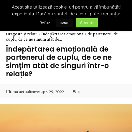
Acest site utilizează cookie-uri pentru a vă îmbunătăți
experiența. Dacă nu sunteți de acord, puteți renunța:
Accept
Refuz
Detalii
Dragoste și relații
Îndepărtarea emoțională de partenerul de
cuplu, de ce ne simțim atât de...
Îndepărtarea emoțională de
partenerul de cuplu, de ce ne
simțim atât de singuri într-o
relație?
Ultima actualizare:
apr. 29, 2022
0