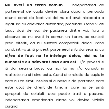
Nu aveti un teren comun
– indepartarea de
partenerul de cuplu devine clara dupa o perioada
atunci cand de fapt voi doi nu ati avut niciodata o
legatura cu adevarat autentica, profunda. Cand v-ati
lasat dusi de val, de pasiunea dintre voi, fara a
observa ca nu aveti in comun un teren, ca sunteti
prea diferiti, ca nu sunteti compatibili deloc. Pana
cand, intr-o zi, iti privesti partenerul si iti dai seama ca
el/ea de fapt nu te intelege deloc, nici nu te
cunoaste cu adevarat asa cum esti
! Il/o privesti si
iti dai seama brusc ca nici tu nu il/o cunosti in
realitate, nu stii cine este. Cand ai o relatie de cuplu in
care nu te simti inteles si cunoscut de partener, care
este atat de diferit de tine, in care nu te simti
apropiat de celalalt, desi poate traiti o pasiune,
indepartarea emotionala dintre voi devine vizibila
curand.