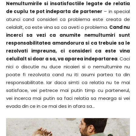
Nemultumirile si insatisfactiile legate de relatia
de cuplu te pot indeparta de
partener
– in special
atunci cand consideri ca problema este creata de
celalalt, ca este vina sa ca aveti o problema.
Cand nu
incerci sa vezi ca anumite nemultumiri sunt
responsabilitatea amandorura si ca trebuie sa le
rezolvati impreuna, ci consideri ca este vina
celuilalt si doar a sa, va aparea indepartarea
. Caci
nici o discutie nu duce nicaieri si o nemultumire nu
poate fi rezolvata cand nu iti asumi partea ta din
responsabilitate. Iar daca simti ca relatia nu te mai
satisface, vei petrece mai putin timp cu partenerul,
vei incerca mai putin sa faci relatia sa mearga si vei
evada din ce in ce mai des in afara sa…