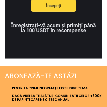
ABONEAZĂ-TE ASTĂZI
PENTRU A PRIMI INFORMAȚII EXCLUSIVE PE MAIL
DACĂ VREI SĂ TE ALĂTURI COMUNITĂȚII CELOR +300K
DE PĂRINȚI CARE NE CITESC ANUAL