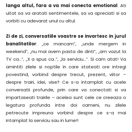
langa altul, fara a va mai conecta emotional
. Ati
uitat sa va aratati sentimentele, sa va apreciati si sa
vorbiti cu adevarat unul cu altul.
Zi de zi, conversatiile voastre se invartesc in jurul
banalitatilor
: „ce mancam”, „unde mergem in
weekend”, „nu mai avem pasta de dinti”, „am vazut la
TV ca…”, „X a spus ca..”, „la serviciu…”. Si cam atat! Va
amintiti zilele si noptile in care stateati ore intregi
povestind, vorbind despre trecut, prezent, viitor –
despre trairi, idei, vise? Ce s-a intamplat cu acele
conversatii profunde, prin care va conectati si va
impartaseati trairile – acelea sunt cele ce creeaza o
legatura profunda intre doi oameni, nu zilele
petrecute impreuna vorbind despre ce s-a mai
intamplat la serviciu sau in lume!!