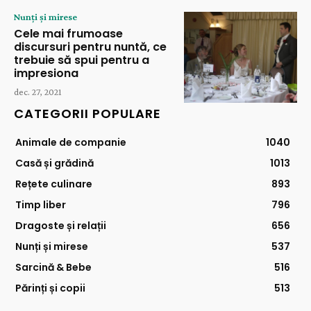
Nunți și mirese
Cele mai frumoase
discursuri pentru nuntă, ce
trebuie să spui pentru a
impresiona
dec. 27, 2021
CATEGORII POPULARE
Animale de companie
1040
Casă și grădină
1013
Rețete culinare
893
Timp liber
796
Dragoste și relații
656
Nunți și mirese
537
Sarcină & Bebe
516
Părinți și copii
513