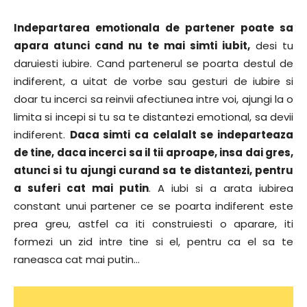
Indepartarea emotionala de partener poate sa
apara atunci cand nu te mai simti iubit,
desi tu
daruiesti iubire. Cand partenerul se poarta destul de
indiferent, a uitat de vorbe sau gesturi de iubire si
doar tu incerci sa reinvii afectiunea intre voi, ajungi la o
limita si incepi si tu sa te distantezi emotional, sa devii
indiferent.
Daca simti ca celalalt se indeparteaza
de tine, daca incerci sa il tii aproape, insa dai gres,
atunci si tu ajungi curand sa te distantezi, pentru
a suferi cat mai putin
. A iubi si a arata iubirea
constant unui partener ce se poarta indiferent este
prea greu, astfel ca iti construiesti o aparare, iti
formezi un zid intre tine si el, pentru ca el sa te
raneasca cat mai putin…