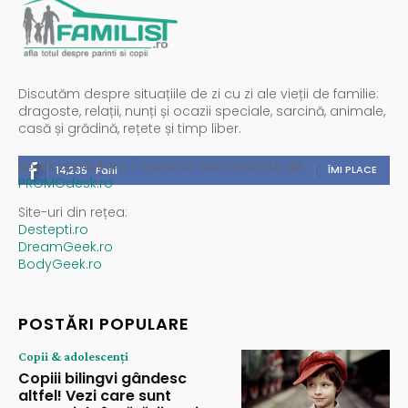
Discutăm despre situațiile de zi cu zi ale vieții de familie:
dragoste, relații, nunți și ocazii speciale, sarcină, animale,
casă și grădină, rețete și timp liber.
Spații publicitare / reclamă administrată de
ÎMI PLACE
14,235
Fani
PROMOdesk.ro
Site-uri din rețea:
Destepti.ro
DreamGeek.ro
BodyGeek.ro
POSTĂRI POPULARE
Copii & adolescenți
Copiii bilingvi gândesc
altfel! Vezi care sunt