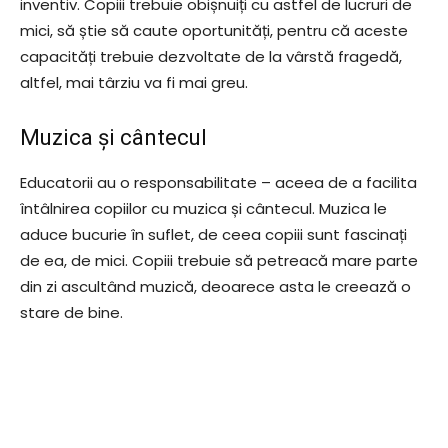
inventiv. Copiii trebuie obișnuiți cu astfel de lucruri de
mici, să știe să caute oportunități, pentru că aceste
capacități trebuie dezvoltate de la vârstă fragedă,
altfel, mai târziu va fi mai greu.
Muzica și cântecul
Educatorii au o responsabilitate – aceea de a facilita
întâlnirea copiilor cu muzica și cântecul. Muzica le
aduce bucurie în suflet, de ceea copiii sunt fascinați
de ea, de mici. Copiii trebuie să petreacă mare parte
din zi ascultând muzică, deoarece asta le creează o
stare de bine.