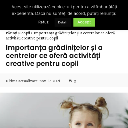
Acest site utilizează cookie-uri pentru a vă îmbunătăți
experiența. Dacă nu sunteți de acord, puteți renunța:
Accept
Refuz
Detalii
Părinți și copii
Importanța grădinițelor și a centrelor ce oferă
activități creative pentru copii
Importanța grădinițelor și a
centrelor ce oferă activități
creative pentru copii
Ultima actualizare:
nov. 17, 2021
0