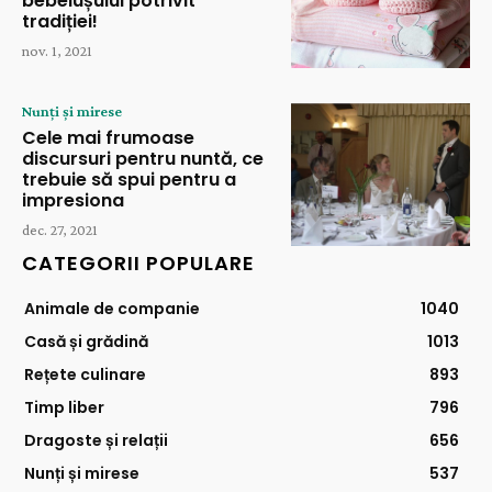
bebelușului potrivit
tradiției!
nov. 1, 2021
Nunți și mirese
Cele mai frumoase
discursuri pentru nuntă, ce
trebuie să spui pentru a
impresiona
dec. 27, 2021
CATEGORII POPULARE
Animale de companie
1040
Casă și grădină
1013
Rețete culinare
893
Timp liber
796
Dragoste și relații
656
Nunți și mirese
537