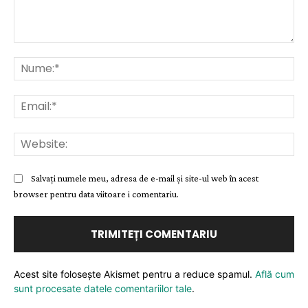
Comentariu:
Nu
Ema
Web
Salvați numele meu, adresa de e-mail și site-ul web în acest
browser pentru data viitoare i comentariu.
Acest site folosește Akismet pentru a reduce spamul.
Află cum
sunt procesate datele comentariilor tale
.