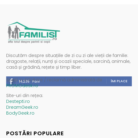
Discutăm despre situațiile de zi cu zi ale vieții de familie:
dragoste, relații, nunți și ocazii speciale, sarcină, animale,
casă și grădină, rețete și timp liber.
Spații publicitare / reclamă administrată de
ÎMI PLACE
14,235
Fani
PROMOdesk.ro
Site-uri din rețea:
Destepti.ro
DreamGeek.ro
BodyGeek.ro
POSTĂRI POPULARE