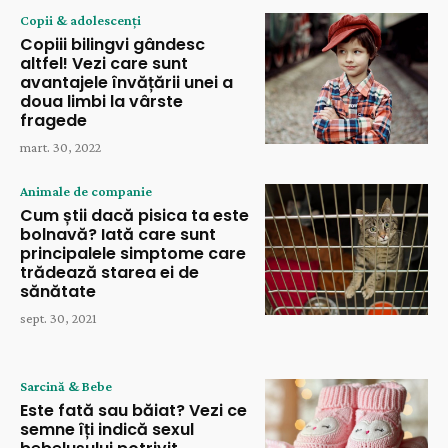
Copii & adolescenți
Copiii bilingvi gândesc
altfel! Vezi care sunt
avantajele învățării unei a
doua limbi la vârste
fragede
mart. 30, 2022
Animale de companie
Cum știi dacă pisica ta este
bolnavă? Iată care sunt
principalele simptome care
trădează starea ei de
sănătate
sept. 30, 2021
Sarcină & Bebe
Este fată sau băiat? Vezi ce
semne îți indică sexul