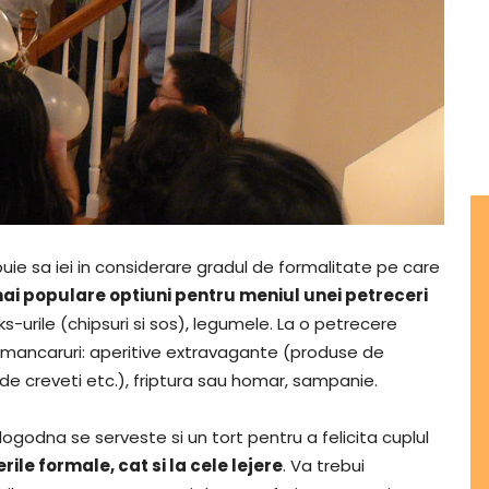
buie sa iei in considerare gradul de formalitate pe care
mai populare optiuni pentru meniul unei petreceri
ks-urile (chipsuri si sos), legumele. La o petrecere
 mancaruri: aperitive extravagante (produse de
de creveti etc.), friptura sau homar, sampanie.
ogodna se serveste si un tort pentru a felicita cuplul
le formale, cat si la cele lejere
. Va trebui