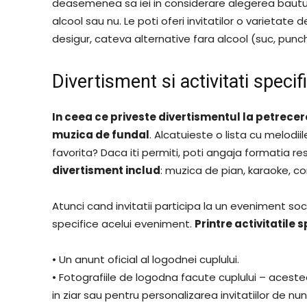
deasemenea sa iei in considerare alegerea bauturi
alcool sau nu. Le poti oferi invitatilor o varietate de
desigur, cateva alternative fara alcool (suc, punch
Divertisment si activitati speci
In ceea ce priveste divertismentul la petrece
muzica de fundal
. Alcatuieste o lista cu melodii
favorita? Daca iti permiti, poti angaja formatia r
divertisment includ
: muzica de pian, karaoke, c
Atunci cand invitatii participa la un eveniment soc
specifice acelui eveniment.
Printre activitatile
• Un anunt oficial al logodnei cuplului.
• Fotografiile de logodna facute cuplului – aceste
in ziar sau pentru personalizarea invitatiilor de nun