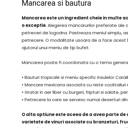
Mancarea si bautura
Mancarea este un ingredient cheie in multe act
o exceptie
. Alegerea mancarurilor preferate ale 
petreceri de logodna. Pastreaza meniul simplu, as
petrecere. O modalitate usoara de a face acest l
ajutorul unui meniu de tip bufet.
Mancarea poate fi coordonata cu o tema general
• Bauturi tropicale si meniu specific insulelor Cara
• Mancare mexicana asociata cu niste cocktailuri 
• Gratar in aer liber cu burgeri, fripturi si salate, pe
• Petrecere la care se servesc numai deserturi din 
O alta optiune este aceea de a avea parte de 
varietate de vinuri asociate cu branzeturi, fru