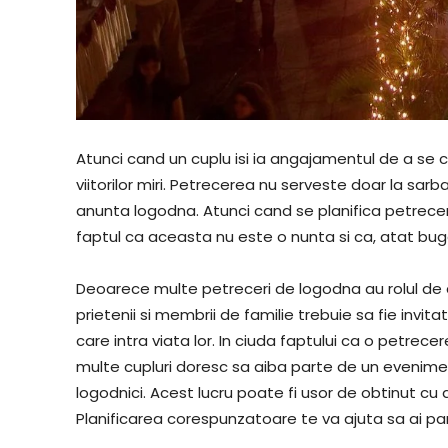
Atunci cand un cuplu isi ia angajamentul de a se c
viitorilor miri. Petrecerea nu serveste doar la sarb
anunta logodna. Atunci cand se planifica petrece
faptul ca aceasta nu este o nunta si ca, atat bugetul
Deoarece multe petreceri de logodna au rolul de a
prietenii si membrii de familie trebuie sa fie invit
care intra viata lor. In ciuda faptului ca o petrec
multe cupluri doresc sa aiba parte de un evenime
logodnici. Acest lucru poate fi usor de obtinut cu 
Planificarea corespunzatoare te va ajuta sa ai pa