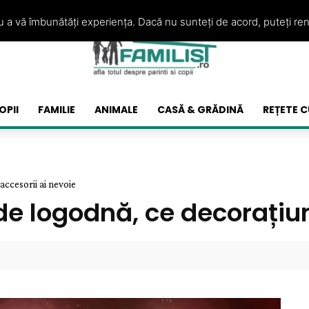
ru a vă îmbunătăți experiența. Dacă nu sunteți de acord, puteți re
OPII
FAMILIE
ANIMALE
CASĂ & GRĂDINĂ
REȚETE C
accesorii ai nevoie
de logodnă, ce decorațiuni