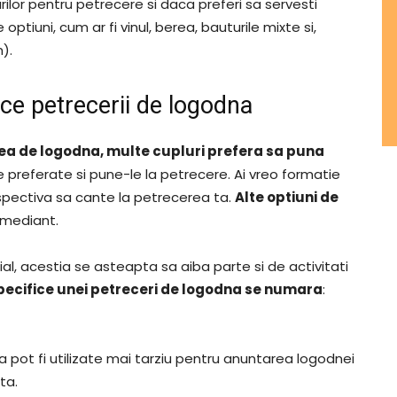
lor pentru petrecere si daca preferi sa servesti
 optiuni, cum ar fi vinul, berea, bauturile mixte si,
).
fice petrecerii de logodna
rea de logodna, multe cupluri prefera sa puna
le preferate si pune-le la petrecere. Ai vreo formatie
espectiva sa cante la petrecerea ta.
Alte optiuni de
omediant.
ial, acestia se asteapta sa aiba parte si de activitati
 specifice unei petreceri de logodna se numara
:
a pot fi utilizate mai tarziu pentru anuntarea logodnei
ta.