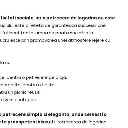
ivitati sociale, iar o petrecere de logodna nu este
cuplului este o reteta ce garanteaza succesul unei
tfel incat toata lumea sa poata socializa la
ucru este prin promovarea unei atmosfere lejere cu
a ca:
ibe, pentru o petrecere pe plaja.
margarita, pentru o fiesta.
ntru un picnic reusit.
diverse categorii.
o petrecere simpla si eleganta, unde servesti o
cte proaspete si biscuiti
. Petrecerea de logodna