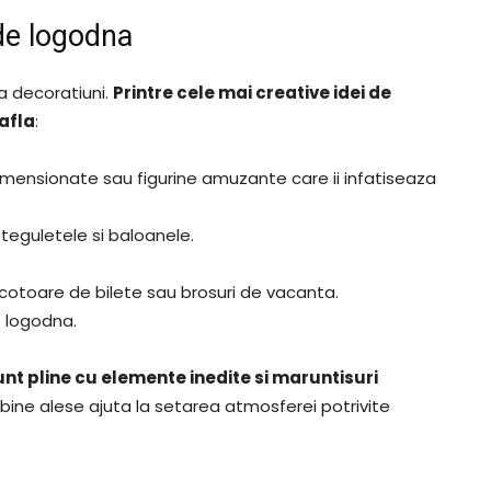
de logodna
a decoratiuni.
Printre cele mai creative idei de
afla
:
adimensionate sau figurine amuzante care ii infatiseaza
steguletele si baloanele.
ii, cotoare de bilete sau brosuri de vacanta.
e logodna.
nt pline cu elemente inedite si maruntisuri
bine alese ajuta la setarea atmosferei potrivite