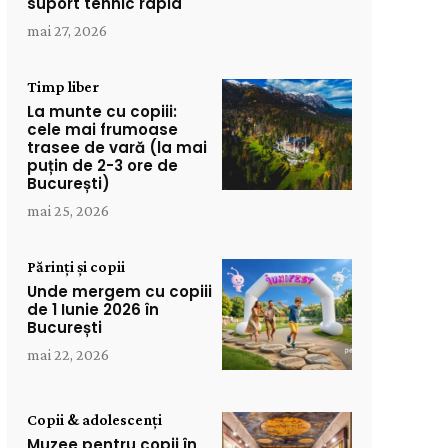
suport tehnic rapid
mai 27, 2026
Timp liber
La munte cu copiii:
cele mai frumoase
trasee de vară (la mai
puțin de 2-3 ore de
București)
mai 25, 2026
Părinți și copii
Unde mergem cu copiii
de 1 Iunie 2026 în
București
mai 22, 2026
Copii & adolescenți
Muzee pentru copii în