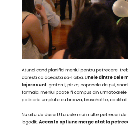
Atunci cand planifici meniul pentru petrecere, tre
doresti ca aceasta sa-l aiba. U
nele dintre cele 
lejere sunt
: gratarul, pizza, copanele de pui, snac
formala, meniul poate fi compus din urmatoarele
patiserie umplute cu branza, bruschette, cocktail 
Nu uita de desert! La cele mai multe petreceri de l
logodit.
Aceasta optiune merge atat la petreceri