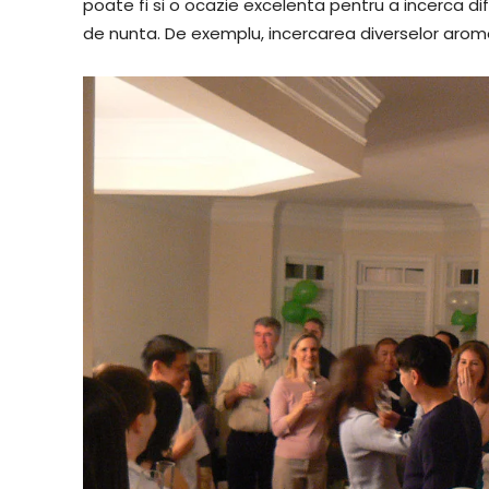
poate fi si o ocazie excelenta pentru a incerca di
de nunta. De exemplu, incercarea diverselor arome