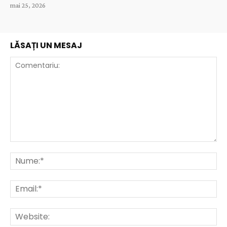
mai 25, 2026
LĂSAȚI UN MESAJ
Comentariu:
Nu
Ema
Web