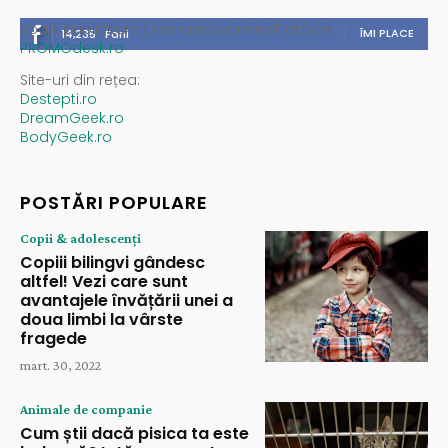
Spații publicitare / reclamă administrată de
ÎMI PLACE
14,235
Fani
PROMOdesk.ro
Site-uri din rețea:
Destepti.ro
DreamGeek.ro
BodyGeek.ro
POSTĂRI POPULARE
Copii & adolescenți
Copiii bilingvi gândesc
altfel! Vezi care sunt
avantajele învățării unei a
doua limbi la vârste
fragede
mart. 30, 2022
Animale de companie
Cum știi dacă pisica ta este