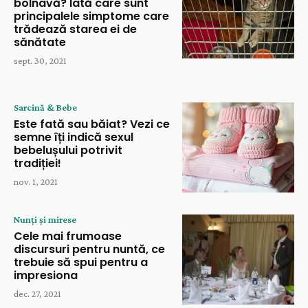
bolnavă? Iată care sunt
principalele simptome care
trădează starea ei de
sănătate
sept. 30, 2021
Sarcină & Bebe
Este fată sau băiat? Vezi ce
semne îți indică sexul
bebelușului potrivit
tradiției!
nov. 1, 2021
Nunți și mirese
Cele mai frumoase
discursuri pentru nuntă, ce
trebuie să spui pentru a
impresiona
dec. 27, 2021