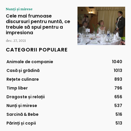
Nunți și mirese
Cele mai frumoase
discursuri pentru nuntă, ce
trebuie să spui pentru a
impresiona
dec. 27, 2021
CATEGORII POPULARE
Animale de companie
1040
Casă și grădină
1013
Rețete culinare
893
Timp liber
796
Dragoste și relații
656
Nunți și mirese
537
Sarcină & Bebe
516
Părinți și copii
513