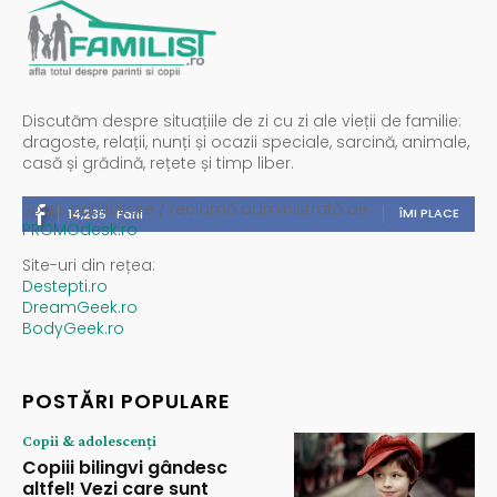
Discutăm despre situațiile de zi cu zi ale vieții de familie:
dragoste, relații, nunți și ocazii speciale, sarcină, animale,
casă și grădină, rețete și timp liber.
Spații publicitare / reclamă administrată de
ÎMI PLACE
14,235
Fani
PROMOdesk.ro
Site-uri din rețea:
Destepti.ro
DreamGeek.ro
BodyGeek.ro
POSTĂRI POPULARE
Copii & adolescenți
Copiii bilingvi gândesc
altfel! Vezi care sunt