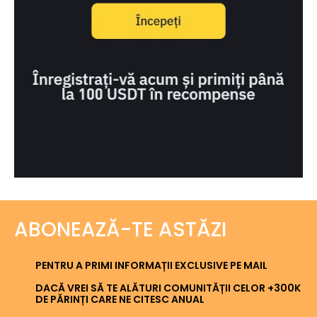
ABONEAZĂ-TE ASTĂZI
PENTRU A PRIMI INFORMAȚII EXCLUSIVE PE MAIL
DACĂ VREI SĂ TE ALĂTURI COMUNITĂȚII CELOR +300K
DE PĂRINȚI CARE NE CITESC ANUAL