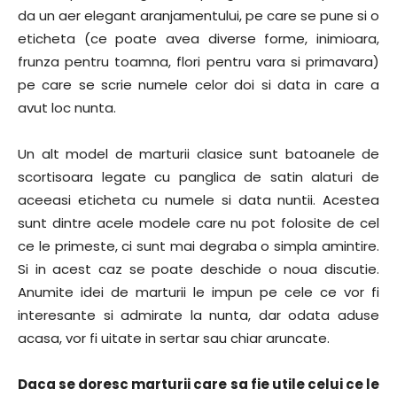
da un aer elegant aranjamentului, pe care se pune si o
eticheta (ce poate avea diverse forme, inimioara,
frunza pentru toamna, flori pentru vara si primavara)
pe care se scrie numele celor doi si data in care a
avut loc nunta.
Un alt model de marturii clasice sunt batoanele de
scortisoara legate cu panglica de satin alaturi de
aceeasi eticheta cu numele si data nuntii. Acestea
sunt dintre acele modele care nu pot folosite de cel
ce le primeste, ci sunt mai degraba o simpla amintire.
Si in acest caz se poate deschide o noua discutie.
Anumite idei de marturii le impun pe cele ce vor fi
interesante si admirate la nunta, dar odata aduse
acasa, vor fi uitate in sertar sau chiar aruncate.
Daca se doresc marturii care sa fie utile celui ce le