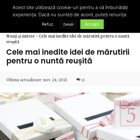
Acest site utilizează cookie-uri pentru a vă îmbunătăți
experiența. Dacă nu sunteți de acord, puteți renunța:
Accept
Refuz
Detalii
Nunți și mirese
Cele mai inedite idei de mărutirii pentru o nuntă
reușită
Cele mai inedite idei de mărutirii
pentru o nuntă reușită
Ultima actualizare:
nov. 24, 2021
0