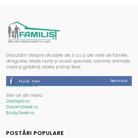
Discutăm despre situațiile de zi cu zi ale vieții de familie:
dragoste, relații, nunți și ocazii speciale, sarcină, animale,
casă și grădină, rețete și timp liber.
Spații publicitare / reclamă administrată de
ÎMI PLACE
14,235
Fani
PROMOdesk.ro
Site-uri din rețea:
Destepti.ro
DreamGeek.ro
BodyGeek.ro
POSTĂRI POPULARE