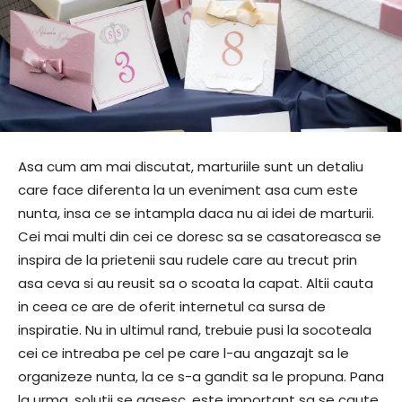
Asa cum am mai discutat
, marturiile sunt un detaliu
care face diferenta la un eveniment asa cum este
nunta, insa ce se intampla daca nu ai
idei de marturii
.
Cei mai multi din cei ce doresc sa se casatoreasca se
inspira de la prietenii sau rudele care au trecut prin
asa ceva si au reusit sa o scoata la capat. Altii cauta
in ceea ce are de oferit internetul ca sursa de
inspiratie. Nu in ultimul rand, trebuie pusi la socoteala
cei ce intreaba pe cel pe care l-au angazajt sa le
organizeze nunta, la ce s-a gandit sa le propuna. Pana
la urma, solutii se gasesc, este important sa se caute