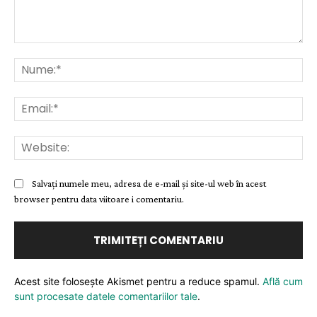
Comentariu:
Nu
Ema
Web
Salvați numele meu, adresa de e-mail și site-ul web în acest
browser pentru data viitoare i comentariu.
Acest site folosește Akismet pentru a reduce spamul.
Află cum
sunt procesate datele comentariilor tale
.