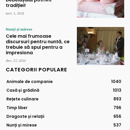
tradiției!
nov. 1, 2021
Nunți și mirese
Cele mai frumoase
discursuri pentru nuntă, ce
trebuie să spui pentru a
impresiona
dec. 27, 2021
CATEGORII POPULARE
Animale de companie
1040
Casă și grădină
1013
Rețete culinare
893
Timp liber
796
Dragoste și relații
656
Nunți și mirese
537