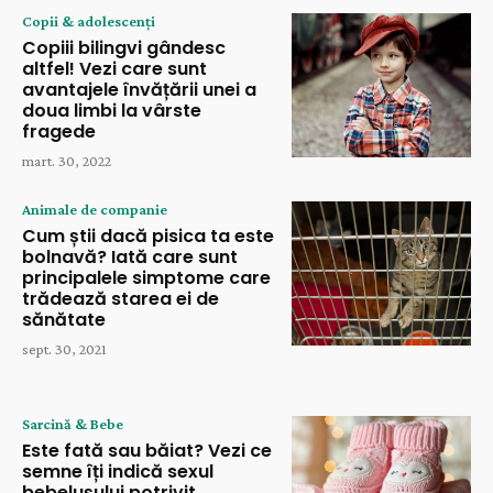
Copii & adolescenți
Copiii bilingvi gândesc
altfel! Vezi care sunt
avantajele învățării unei a
doua limbi la vârste
fragede
mart. 30, 2022
Animale de companie
Cum știi dacă pisica ta este
bolnavă? Iată care sunt
principalele simptome care
trădează starea ei de
sănătate
sept. 30, 2021
Sarcină & Bebe
Este fată sau băiat? Vezi ce
semne îți indică sexul
bebelușului potrivit