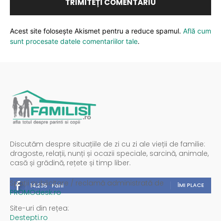
Acest site folosește Akismet pentru a reduce spamul.
Află cum
sunt procesate datele comentariilor tale
.
Discutăm despre situațiile de zi cu zi ale vieții de familie:
dragoste, relații, nunți și ocazii speciale, sarcină, animale,
casă și grădină, rețete și timp liber.
Spații publicitare / reclamă administrată de
ÎMI PLACE
14,235
Fani
PROMOdesk.ro
Site-uri din rețea:
Destepti.ro