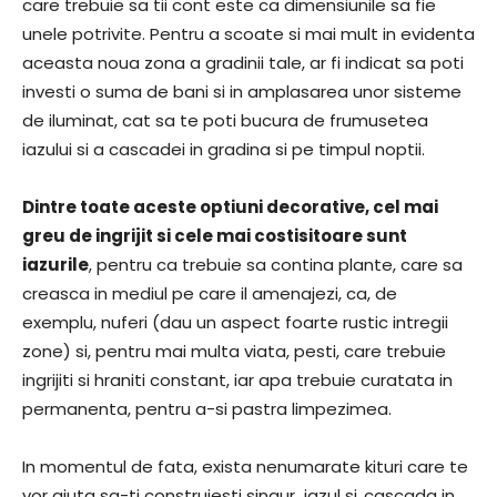
care trebuie sa tii cont este ca dimensiunile sa fie
unele potrivite. Pentru a scoate si mai mult in evidenta
aceasta noua zona a gradinii tale, ar fi indicat sa poti
investi o suma de bani si in amplasarea unor sisteme
de iluminat, cat sa te poti bucura de frumusetea
iazului si a cascadei in gradina si pe timpul noptii.
Dintre toate aceste optiuni decorative, cel mai
greu de ingrijit si cele mai costisitoare sunt
iazurile
, pentru ca trebuie sa contina plante, care sa
creasca in mediul pe care il amenajezi, ca, de
exemplu, nuferi (dau un aspect foarte rustic intregii
zone) si, pentru mai multa viata, pesti, care trebuie
ingrijiti si hraniti constant, iar apa trebuie curatata in
permanenta, pentru a-si pastra limpezimea.
In momentul de fata, exista nenumarate kituri care te
vor ajuta sa-ti construiesti singur iazul si
cascada in