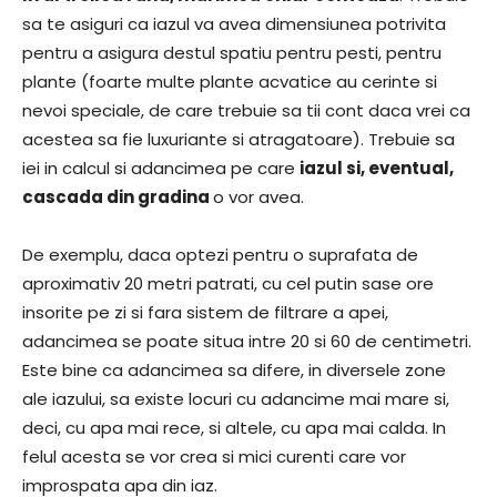
sa te asiguri ca iazul va avea dimensiunea potrivita
pentru a asigura destul spatiu pentru pesti, pentru
plante (foarte multe plante acvatice au cerinte si
nevoi speciale, de care trebuie sa tii cont daca vrei ca
acestea sa fie luxuriante si atragatoare). Trebuie sa
iei in calcul si adancimea pe care
iazul si, eventual,
cascada din gradina
o vor avea.
De exemplu, daca optezi pentru o suprafata de
aproximativ 20 metri patrati, cu cel putin sase ore
insorite pe zi si fara sistem de filtrare a apei,
adancimea se poate situa intre 20 si 60 de centimetri.
Este bine ca adancimea sa difere, in diversele zone
ale iazului, sa existe locuri cu adancime mai mare si,
deci, cu apa mai rece, si altele, cu apa mai calda. In
felul acesta se vor crea si mici curenti care vor
improspata apa din iaz.