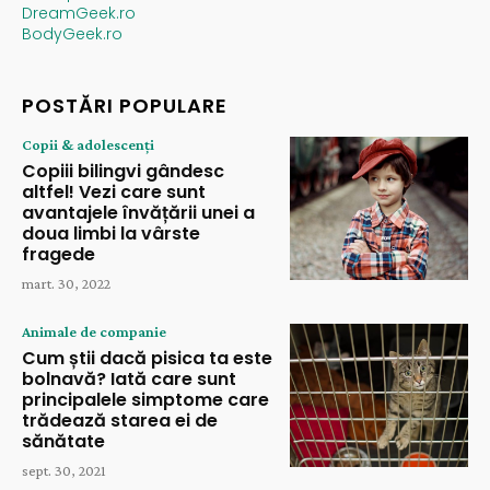
DreamGeek.ro
BodyGeek.ro
POSTĂRI POPULARE
Copii & adolescenți
Copiii bilingvi gândesc
altfel! Vezi care sunt
avantajele învățării unei a
doua limbi la vârste
fragede
mart. 30, 2022
Animale de companie
Cum știi dacă pisica ta este
bolnavă? Iată care sunt
principalele simptome care
trădează starea ei de
sănătate
sept. 30, 2021