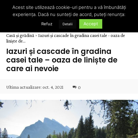
Acest site utilizează cookie-uri pentru a vă îmbunătăți
experiența. Dacă nu sunteți de acord, puteți renunța:
Accept
Refuz
Detalii
Casă și grădină
Iazuri și cascade în gradina casei tale - oaza de
liniște de...
Iazuri și cascade în gradina
casei tale – oaza de liniște de
care ai nevoie
Ultima actualizare:
oct. 4, 2021
0