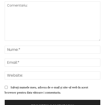
Comentariu:
Nu
Ema
Web
Salvați numele meu, adresa de e-mail și site-ul web în acest
browser pentru data viitoare i comentariu.