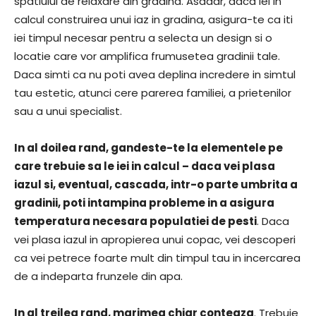
spatiului de relaxare din gradina. Asadar, daca iei in
calcul construirea unui iaz in gradina, asigura-te ca iti
iei timpul necesar pentru a selecta un design si o
locatie care vor amplifica frumusetea gradinii tale.
Daca simti ca nu poti avea deplina incredere in simtul
tau estetic, atunci cere parerea familiei, a prietenilor
sau a unui specialist.
In al doilea rand, gandeste-te la elementele pe
care trebuie sa le iei in calcul – daca vei plasa
iazul si, eventual, cascada, intr-o parte umbrita a
gradinii, poti intampina probleme in a asigura
temperatura necesara populatiei de pesti
. Daca
vei plasa iazul in apropierea unui copac, vei descoperi
ca vei petrece foarte mult din timpul tau in incercarea
de a indeparta frunzele din apa.
In al treilea rand, marimea chiar conteaza
. Trebuie