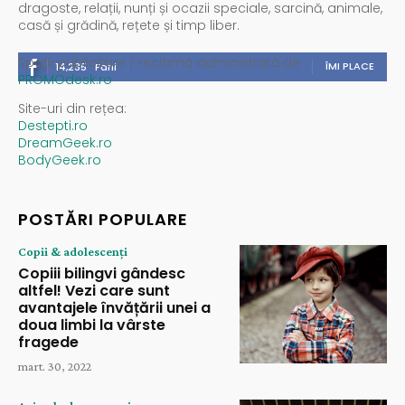
dragoste, relații, nunți și ocazii speciale, sarcină, animale,
casă și grădină, rețete și timp liber.
Spații publicitare / reclamă administrată de
ÎMI PLACE
14,235
Fani
PROMOdesk.ro
Site-uri din rețea:
Destepti.ro
DreamGeek.ro
BodyGeek.ro
POSTĂRI POPULARE
Copii & adolescenți
Copiii bilingvi gândesc
altfel! Vezi care sunt
avantajele învățării unei a
doua limbi la vârste
fragede
mart. 30, 2022