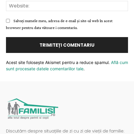
Web
Salvați numele meu, adresa de e-mail și site-ul web în acest
browser pentru data viitoare i comentariu.
Acest site folosește Akismet pentru a reduce spamul.
Află cum
sunt procesate datele comentariilor tale
.
Discutăm despre situațiile de zi cu zi ale vieții de familie: