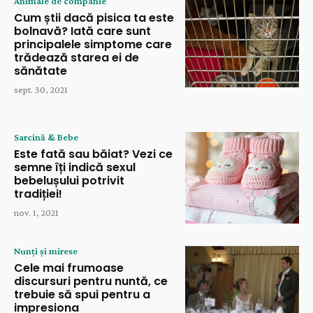
Animale de companie
Cum știi dacă pisica ta este
bolnavă? Iată care sunt
principalele simptome care
trădează starea ei de
sănătate
sept. 30, 2021
Sarcină & Bebe
Este fată sau băiat? Vezi ce
semne îți indică sexul
bebelușului potrivit
tradiției!
nov. 1, 2021
Nunți și mirese
Cele mai frumoase
discursuri pentru nuntă, ce
trebuie să spui pentru a
impresiona