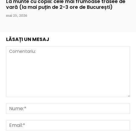
La munte cu copiii: cele mai frumoase trasee de
vară (la mai puțin de 2-3 ore de București)
mai 25, 2026
LĂSAȚI UN MESAJ
Comentariu:
Nu
Ema