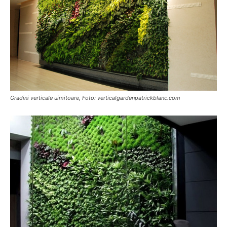
Gradini verticale uimitoare, Foto: verticalgardenpatrickblanc.com