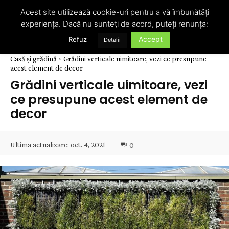
Acest site utilizează cookie-uri pentru a vă îmbunătăți
experiența. Dacă nu sunteți de acord, puteți renunța:
Accept
Refuz
Detalii
Casă și grădină
Grădini verticale uimitoare, vezi ce presupune
acest element de decor
Grădini verticale uimitoare, vezi
ce presupune acest element de
decor
Ultima actualizare:
oct. 4, 2021
0