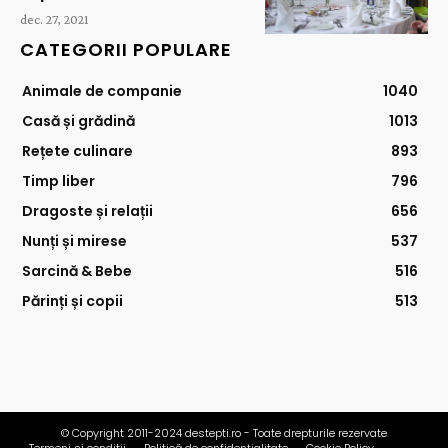
dec. 27, 2021
CATEGORII POPULARE
Animale de companie
1040
Casă și grădină
1013
Rețete culinare
893
Timp liber
796
Dragoste și relații
656
Nunți și mirese
537
Sarcină & Bebe
516
Părinți și copii
513
© Copyright 2011-2024 destepti.ro - Toate drepturile rezervate