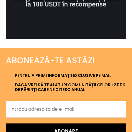
ABONEAZĂ-TE ASTĂZI
PENTRU A PRIMI INFORMAȚII EXCLUSIVE PE MAIL
DACĂ VREI SĂ TE ALĂTURI COMUNITĂȚII CELOR +300K
DE PĂRINȚI CARE NE CITESC ANUAL
ABONARE