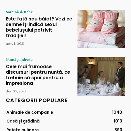
Sarcină & Bebe
Este fată sau băiat? Vezi ce
semne îți indică sexul
bebelușului potrivit
tradiției!
nov. 1, 2021
Nunți și mirese
Cele mai frumoase
discursuri pentru nuntă, ce
trebuie să spui pentru a
impresiona
dec. 27, 2021
CATEGORII POPULARE
Animale de companie
1040
Casă și grădină
1013
Rețete culinare
893