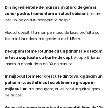
Din ingredientele de mai sus, in afara de gem si
zahar pudra, framantam un aluat obisnuit
. Lasam
intr-un loc caldut, acoperit, la dospit.
Aluatul dospit il turman pe masa de lucru prafuita cu
faina si il intindem la o grosime de 1-1,5cm.
Decupam forme rotunde cu un pahar si le asezam
in tava captusita cu hartie de copt
. Acoperit, iarasi
lasam la dospit timp de 30 de minute.
In mijlocul formelor crescute din tava, apasam un
pahar mic, astfel incat sa obtinem o groapa in
mijlocul lor
, aici adaugam, cu ajutorul linguritei, gem
de fructe.
Gogosii ii punem in cuptorul preincalzit timp de 12-