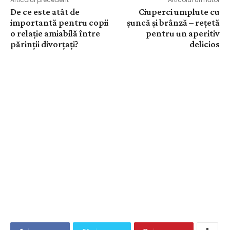
De ce este atât de
Ciuperci umplute cu
importantă pentru copii
șuncă și brânză – rețetă
o relaţie amiabilă între
pentru un aperitiv
părinţii divorţaţi?
delicios