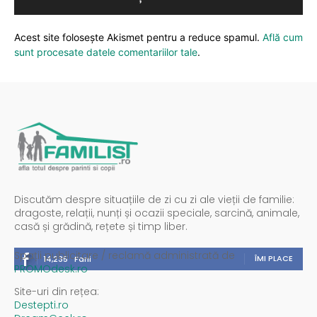
Acest site folosește Akismet pentru a reduce spamul.
Află cum
sunt procesate datele comentariilor tale
.
Discutăm despre situațiile de zi cu zi ale vieții de familie:
dragoste, relații, nunți și ocazii speciale, sarcină, animale,
casă și grădină, rețete și timp liber.
Spații publicitare / reclamă administrată de
ÎMI PLACE
14,235
Fani
PROMOdesk.ro
Site-uri din rețea:
Destepti.ro