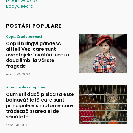
DreamGeek.ro
BodyGeek.ro
POSTĂRI POPULARE
Copii & adolescenți
Copiii bilingvi gândesc
altfel! Vezi care sunt
avantajele învățării unei a
doua limbi la vârste
fragede
mart. 30, 2022
Animale de companie
Cum știi dacă pisica ta este
bolnavă? Iată care sunt
principalele simptome care
trădează starea ei de
sănătate
sept. 30, 2021