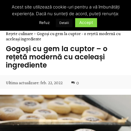
Acest site utilizează cookie-uri pentru a vă îmbunătăți
experiența. Dacă nu sunteți de acord, puteți renunța:
Accept
Refuz
Detalii
Rețete culinare
Gogoși cu gem la cuptor - o rețetă modernă cu
aceleași ingrediente
Gogoși cu gem la cuptor – o
rețetă modernă cu aceleași
ingrediente
Ultima actualizare:
feb. 22, 2022
0