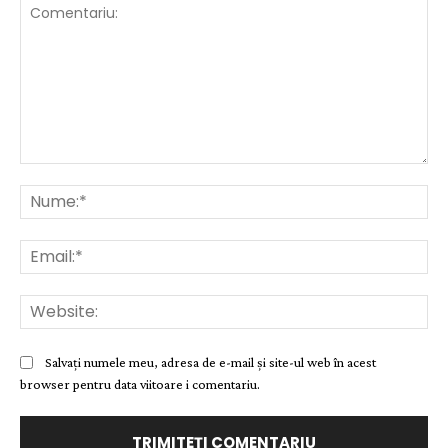
Comentariu:
Nu
Ema
Web
Salvați numele meu, adresa de e-mail și site-ul web în acest
browser pentru data viitoare i comentariu.