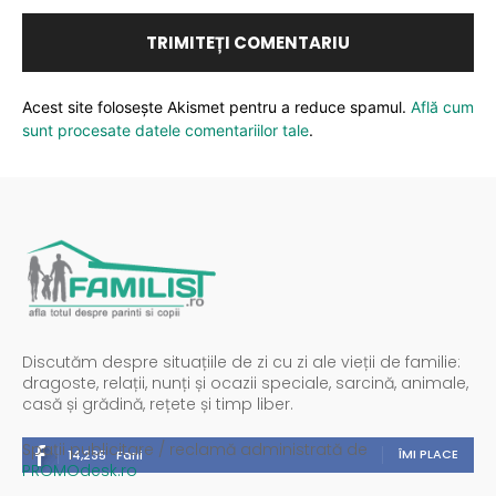
Acest site folosește Akismet pentru a reduce spamul.
Află cum
sunt procesate datele comentariilor tale
.
Discutăm despre situațiile de zi cu zi ale vieții de familie:
dragoste, relații, nunți și ocazii speciale, sarcină, animale,
casă și grădină, rețete și timp liber.
Spații publicitare / reclamă administrată de
ÎMI PLACE
14,235
Fani
PROMOdesk.ro