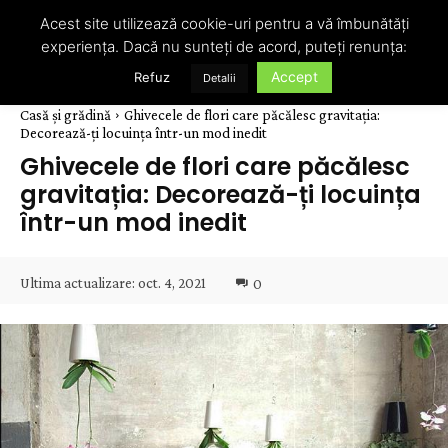
Acest site utilizează cookie-uri pentru a vă îmbunătăți
experiența. Dacă nu sunteți de acord, puteți renunța:
Accept
Refuz
Detalii
Casă și grădină
Ghivecele de flori care păcălesc gravitația:
Decorează-ți locuința într-un mod inedit
Ghivecele de flori care păcălesc
gravitația: Decorează-ți locuința
într-un mod inedit
Ultima actualizare:
oct. 4, 2021
0