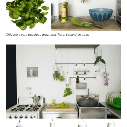
Ghivecele care pacalesc gravitatia, Foto: sesandjen.co.nz