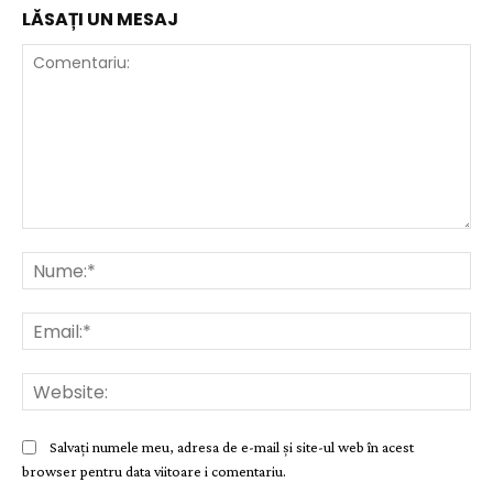
LĂSAȚI UN MESAJ
Comentariu:
Nu
Ema
Web
Salvați numele meu, adresa de e-mail și site-ul web în acest
browser pentru data viitoare i comentariu.