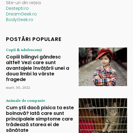
Site-uri din rețea:
Destepti.ro
DreamGeek.ro
BodyGeek.ro
POSTĂRI POPULARE
Copii & adolescenți
Copiii bilingvi gândesc
altfel! Vezi care sunt
avantajele învățării unei a
doua limbi la vârste
fragede
mart. 30, 2022
Animale de companie
Cum știi dacă pisica ta este
bolnavă? Iată care sunt
principalele simptome care
trădează starea ei de
sănătate