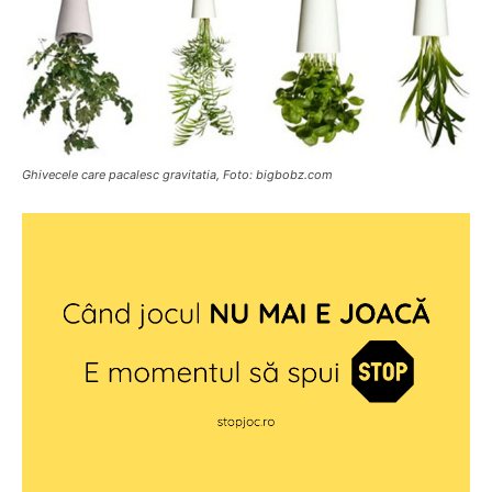
Ghivecele care pacalesc gravitatia, Foto: bigbobz.com