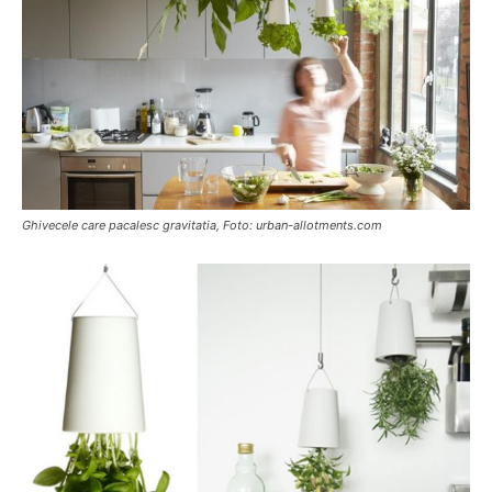
Ghivecele care pacalesc gravitatia, Foto: urban-allotments.com