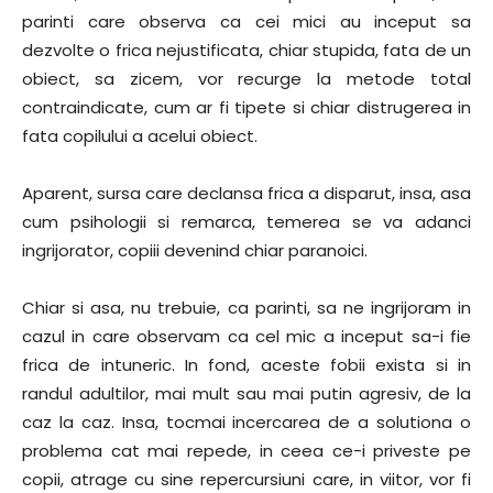
parinti care observa ca cei mici au inceput sa
dezvolte o frica nejustificata, chiar stupida, fata de un
obiect, sa zicem, vor recurge la metode total
contraindicate, cum ar fi tipete si chiar distrugerea in
fata copilului a acelui obiect.
Aparent, sursa care declansa frica a disparut, insa, asa
cum psihologii si remarca, temerea se va adanci
ingrijorator, copiii devenind chiar paranoici.
Chiar si asa, nu trebuie, ca parinti, sa ne ingrijoram in
cazul in care observam ca cel mic a inceput sa-i fie
frica de intuneric. In fond, aceste fobii exista si in
randul adultilor, mai mult sau mai putin agresiv, de la
caz la caz. Insa, tocmai incercarea de a solutiona o
problema cat mai repede, in ceea ce-i priveste pe
copii, atrage cu sine repercursiuni care, in viitor, vor fi