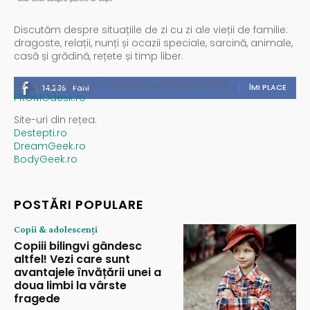
Discutăm despre situațiile de zi cu zi ale vieții de familie:
dragoste, relații, nunți și ocazii speciale, sarcină, animale,
casă și grădină, rețete și timp liber.
Spații publicitare / reclamă administrată de
ÎMI PLACE
14,235
Fani
PROMOdesk.ro
Site-uri din rețea:
Destepti.ro
DreamGeek.ro
BodyGeek.ro
POSTĂRI POPULARE
Copii & adolescenți
Copiii bilingvi gândesc
altfel! Vezi care sunt
avantajele învățării unei a
doua limbi la vârste
fragede