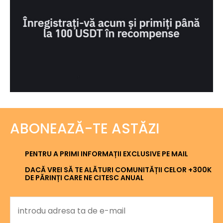
ABONEAZĂ-TE ASTĂZI
PENTRU A PRIMI INFORMAȚII EXCLUSIVE PE MAIL
DACĂ VREI SĂ TE ALĂTURI COMUNITĂȚII CELOR +300K
DE PĂRINȚI CARE NE CITESC ANUAL