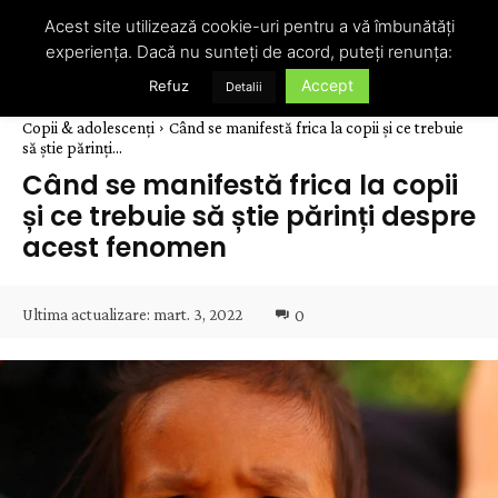
Acest site utilizează cookie-uri pentru a vă îmbunătăți
experiența. Dacă nu sunteți de acord, puteți renunța:
Accept
Refuz
Detalii
Copii & adolescenți
Când se manifestă frica la copii și ce trebuie
să știe părinți...
Când se manifestă frica la copii
și ce trebuie să știe părinți despre
acest fenomen
Ultima actualizare:
mart. 3, 2022
0