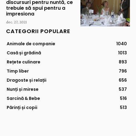
discursuri pentru nuntă, ce
trebuie să spui pentru a
impresiona
dec. 27, 2021
CATEGORII POPULARE
Animale de companie
1040
Casă și grădină
1013
Rețete culinare
893
Timp liber
796
Dragoste și relații
656
Nunți și mirese
537
Sarcină & Bebe
516
Părinți și copii
513