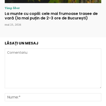
Timp liber
La munte cu copiii: cele mai frumoase trasee de
vară (la mai puțin de 2-3 ore de București)
mai 25, 2026
LĂSAȚI UN MESAJ
Comentariu:
Nu