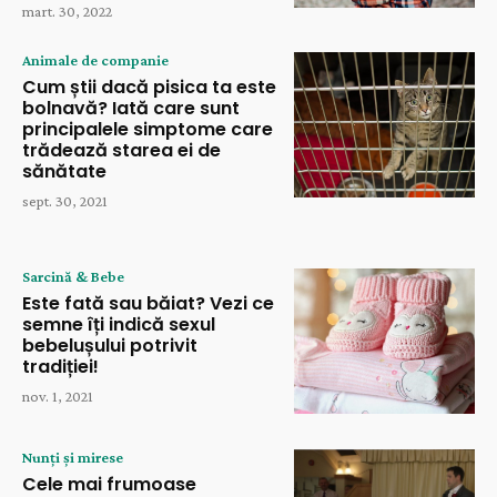
mart. 30, 2022
Animale de companie
Cum știi dacă pisica ta este
bolnavă? Iată care sunt
principalele simptome care
trădează starea ei de
sănătate
sept. 30, 2021
Sarcină & Bebe
Este fată sau băiat? Vezi ce
semne îți indică sexul
bebelușului potrivit
tradiției!
nov. 1, 2021
Nunți și mirese
Cele mai frumoase