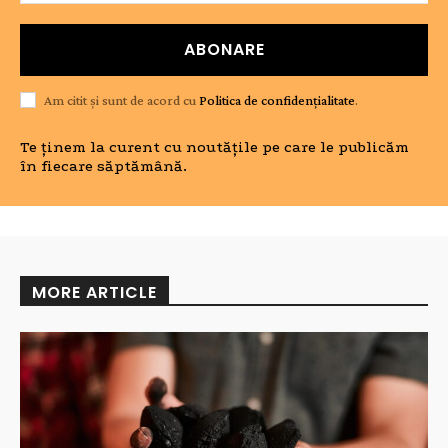
ABONARE
Am citit și sunt de acord cu
Politica de confidențialitate
.
Te ținem la curent cu noutățile pe care le publicăm
în fiecare săptămână.
MORE ARTICLE