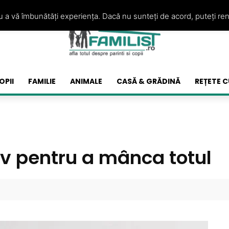
ru a vă îmbunătăți experiența. Dacă nu sunteți de acord, puteți re
OPII
FAMILIE
ANIMALE
CASĂ & GRĂDINĂ
REȚETE C
tiv pentru a mânca totul