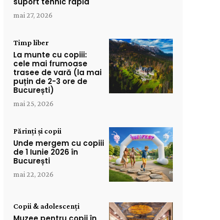
suport tehnic rapid
mai 27, 2026
Timp liber
La munte cu copiii:
cele mai frumoase
trasee de vară (la mai
puțin de 2-3 ore de
București)
mai 25, 2026
Părinți și copii
Unde mergem cu copiii
de 1 Iunie 2026 în
București
mai 22, 2026
Copii & adolescenți
Muzee pentru copii în