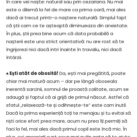
în care vei naște: natural sau prin cezariana. Nu mai
este o dilemă la fel de mare ca prima oară, mai ales
dacă ai trecut printr-o naștere naturală. Simplul fapt
că știi cam ce te așteaptă diminueaza din anxietate.
În plus, știi prea bine acum că data probabilă a
nașterii este una strict orientativă: nu are rost să te
îngrijorezi nici dacă intri înainte în travaliu, nici dacă
întârzii.
♠ Ești atât de obosită!
Da, ești mai pregătită, poate
chiar mai matură acum – dar pe lângă oboseala
inerentă sarcinii, somnul de proastă calitate, acum se
adaugă și faptul că ai grijă de primul născut. Astfel că
sfatul „relaxează-te și odihnește-te” este cam inutil.
Dacă la prima experiență toți te menajau și tu evitai să
riști orice efort prea mare, acum nu prea îți permiți să
faci la fel, mai ales dacă primul copil este încă mic. În
plus, cei apropiați sunt ceva mai puțin gata să te ajute