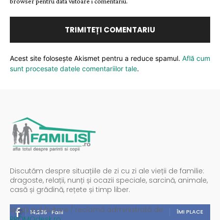
browser pentru data viitoare i comentariu.
Acest site folosește Akismet pentru a reduce spamul.
Află cum
sunt procesate datele comentariilor tale
.
Discutăm despre situațiile de zi cu zi ale vieții de familie:
dragoste, relații, nunți și ocazii speciale, sarcină, animale,
casă și grădină, rețete și timp liber.
Spații publicitare / reclamă administrată de
ÎMI PLACE
14,235
Fani
PROMOdesk.ro