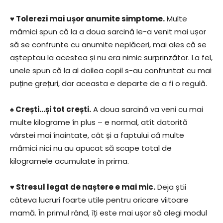
♥ Tolerezi mai ușor anumite simptome.
Multe
mămici spun că la a doua sarcină le-a venit mai ușor
să se confrunte cu anumite neplăceri, mai ales că se
așteptau la acestea și nu era nimic surprinzător. La fel,
unele spun că la al doilea copil s-au confruntat cu mai
puține grețuri, dar aceasta e departe de a fi o regulă.
♠ Crești…și tot crești.
A doua sarcină va veni cu mai
multe kilograme în plus – e normal, atît datorită
vârstei mai înaintate, cât și a faptului că multe
mămici nici nu au apucat să scape total de
kilogramele acumulate în prima.
♥ Stresul legat de naștere e mai mic.
Deja știi
câteva lucruri foarte utile pentru oricare viitoare
mamă. În primul rând, îți este mai ușor să alegi modul