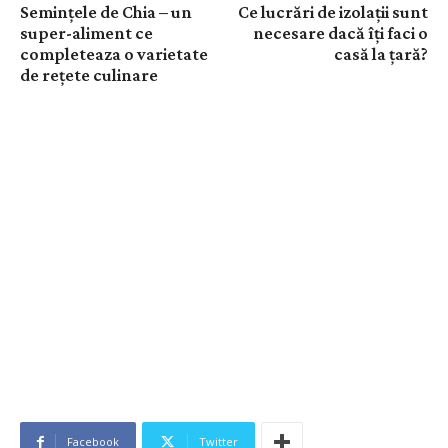
Semințele de Chia – un
Ce lucrări de izolații sunt
super-aliment ce
necesare dacă îți faci o
completeaza o varietate
casă la țară?
de rețete culinare
Facebook
Twitter