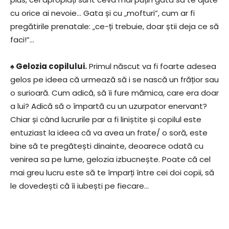
cu orice ai nevoie… Gata și cu „mofturi”, cum ar fi
pregătirile prenatale: „ce-ți trebuie, doar știi deja ce să
faci!”…
♠ Gelozia copilului.
Primul născut va fi foarte adesea
gelos pe ideea că urmează să i se nască un frățior sau
o surioară. Cum adică, să îi fure mămica, care era doar
a lui? Adică să o împartă cu un uzurpator enervant?
Chiar și când lucrurile par a fi liniștite și copilul este
entuziast la ideea că va avea un frate/ o soră, este
bine să te pregătești dinainte, deoarece odată cu
venirea sa pe lume, gelozia izbucnește. Poate că cel
mai greu lucru este să te împarți între cei doi copii, să
le dovedești că îi iubești pe fiecare…