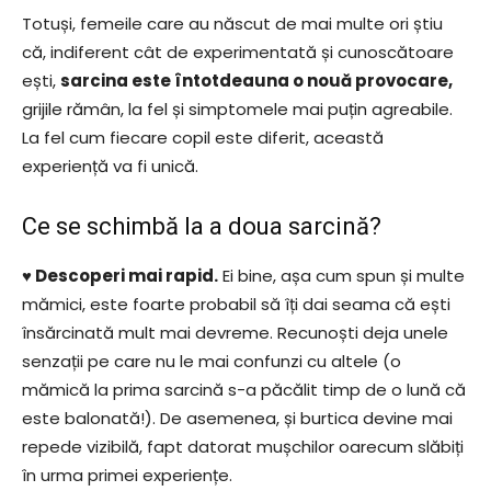
Totuși, femeile care au născut de mai multe ori știu
că, indiferent cât de experimentată și cunoscătoare
ești,
sarcina este întotdeauna o nouă provocare,
grijile rămân, la fel și simptomele mai puțin agreabile.
La fel cum fiecare copil este diferit, această
experiență va fi unică.
Ce se schimbă la a doua sarcină?
♥ Descoperi mai rapid.
Ei bine, așa cum spun și multe
mămici, este foarte probabil să îți dai seama că ești
însărcinată mult mai devreme. Recunoști deja unele
senzații pe care nu le mai confunzi cu altele (o
mămică la prima sarcină s-a păcălit timp de o lună că
este balonată!). De asemenea, și burtica devine mai
repede vizibilă, fapt datorat mușchilor oarecum slăbiți
în urma primei experiențe.