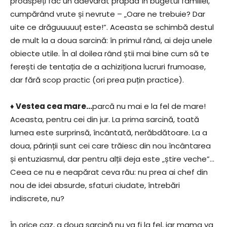
proaspeți fac un adevărat prăpăd în bugetul familiei,
cumpărând vrute și nevrute – „Oare ne trebuie? Dar
uite ce drăguuuuuț este!”. Aceasta se schimbă destul
de mult la a doua sarcină: în primul rând, ai deja unele
obiecte utile. În al doilea rând știi mai bine cum să te
ferești de tentația de a achiziționa lucruri frumoase,
dar fără scop practic (ori prea puțin practice).
♦ Vestea cea mare…
parcă nu mai e la fel de mare!
Aceasta, pentru cei din jur. La prima sarcină, toată
lumea este surprinsă, încântată, nerăbdătoare. La a
doua, părinții sunt cei care trăiesc din nou încântarea
și entuziasmul, dar pentru alții deja este „știre veche”…
Ceea ce nu e neapărat ceva rău: nu prea ai chef din
nou de idei absurde, sfaturi ciudate, întrebări
indiscrete, nu?
În orice caz, a doua sarcină nu va fi la fel, iar mama va