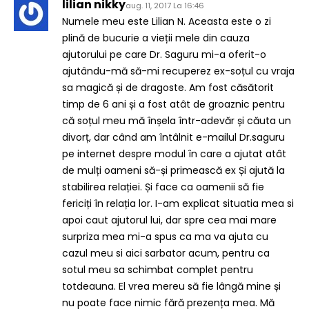
lilian nikky
aug. 11, 2017 La 16:46
Numele meu este Lilian N. Aceasta este o zi
plină de bucurie a vieții mele din cauza
ajutorului pe care Dr. Saguru mi-a oferit-o
ajutându-mă să-mi recuperez ex-soțul cu vraja
sa magică și de dragoste. Am fost căsătorit
timp de 6 ani și a fost atât de groaznic pentru
că soțul meu mă înșela într-adevăr și căuta un
divorț, dar când am întâlnit e-mailul Dr.saguru
pe internet despre modul în care a ajutat atât
de mulți oameni să-și primească ex Și ajută la
stabilirea relației. Și face ca oamenii să fie
fericiți în relația lor. I-am explicat situatia mea si
apoi caut ajutorul lui, dar spre cea mai mare
surpriza mea mi-a spus ca ma va ajuta cu
cazul meu si aici sarbator acum, pentru ca
sotul meu sa schimbat complet pentru
totdeauna. El vrea mereu să fie lângă mine și
nu poate face nimic fără prezența mea. Mă