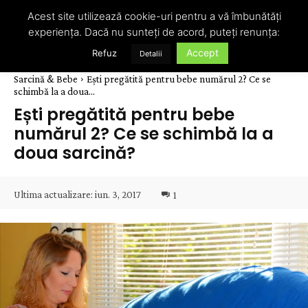
Acest site utilizează cookie-uri pentru a vă îmbunătăți
experiența. Dacă nu sunteți de acord, puteți renunța:
Accept
Refuz
Detalii
Sarcină & Bebe
Ești pregătită pentru bebe numărul 2? Ce se
schimbă la a doua...
Ești pregătită pentru bebe
numărul 2? Ce se schimbă la a
doua sarcină?
Ultima actualizare:
iun. 3, 2017
1