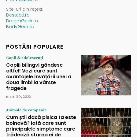
Site-uri din rețea:
Destepti.ro
DreamGeek.ro
BodyGeek.ro
POSTĂRI POPULARE
Copii & adolescenți
Copiii bilingvi gândesc
altfel! Vezi care sunt
avantajele învățării unei a
doua limbi la vârste
fragede
mart. 30, 2022
Animale de companie
Cum știi dacă pisica ta este
bolnavă? Iată care sunt
principalele simptome care
trădează starea ei de