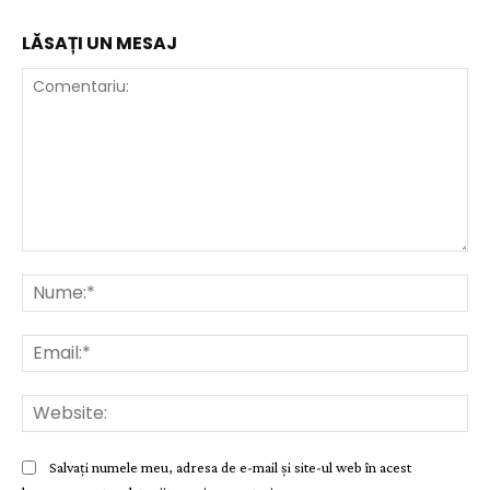
LĂSAȚI UN MESAJ
Comentariu:
Nu
Ema
Web
Salvați numele meu, adresa de e-mail și site-ul web în acest