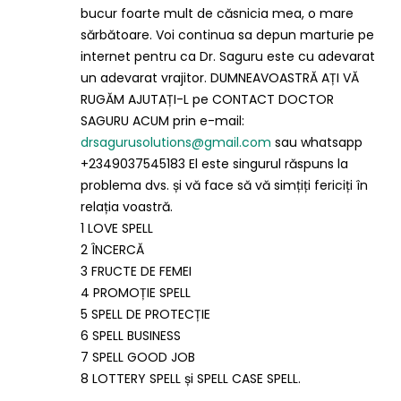
bucur foarte mult de căsnicia mea, o mare
sărbătoare. Voi continua sa depun marturie pe
internet pentru ca Dr. Saguru este cu adevarat
un adevarat vrajitor. DUMNEAVOASTRĂ AȚI VĂ
RUGĂM AJUTAȚI-L pe CONTACT DOCTOR
SAGURU ACUM prin e-mail:
drsagurusolutions@gmail.com
sau whatsapp
+2349037545183 El este singurul răspuns la
problema dvs. și vă face să vă simțiți fericiți în
relația voastră.
1 LOVE SPELL
2 ÎNCERCĂ
3 FRUCTE DE FEMEI
4 PROMOȚIE SPELL
5 SPELL DE PROTECȚIE
6 SPELL BUSINESS
7 SPELL GOOD JOB
8 LOTTERY SPELL și SPELL CASE SPELL.