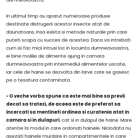
In ultimul timp au aparut numeroase produse
destinate distrugerii acestor insecte atat de
daunatoare, insa exista si metode naturale prin care
puteti scapa cu succes de acestea. Daca va intrebati
cum isi fac micii intrusi loc in locuinta dumneavoastra,
ei bine moliile de alimente ajung in camara
dumneavoastra prin intermediul alimentelor uscate,
iar cele de haine se dezvolta din larve care se gasesc
pe o tesatura contaminata.
•
O veche vorba spune ca este mai bine sa previi
decat sa tratezi, de aceea este de preferat sa
incercati sa mentineti ordinea si curatenia atat in
camara si in dulapuri
, cat si in dulapul de haine. Mare
atentie la modul in care ordonati hainele. Niciodata nu
asezati hainele murdare in compartimentele in care