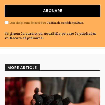
ABONARE
Am citit și sunt de acord cu
Politica de confidențialitate
.
Te ținem la curent cu noutățile pe care le publicăm
în fiecare săptămână.
MORE ARTICLE