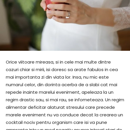
Orice viitoare mireasa, si in cele mai multe dintre
cazuri chiar si mirii, isi doresc sa arate fabulos in cea
mai importanta zi din viata lor. Insa, nu mic este
numarul celor, din dorinta acerba de a slabi cat mai
repede inainte marelui eveniment, apeleaza la un
regim drastic sau, si mai rau, se infometeaza. Un regim
alimentar deficitar alaturat stresului care precede
marele eveniment nu va conduce decat la crearea un
cocktail nociv pentru organism care isi va pune
amprenta intr-un mod negativ asupra intregii stari de