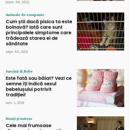
mart. 30, 2022
Animale de companie
Cum știi dacă pisica ta este
bolnavă? Iată care sunt
principalele simptome care
trădează starea ei de
sănătate
sept. 30, 2021
Sarcină & Bebe
Este fată sau băiat? Vezi ce
semne îți indică sexul
bebelușului potrivit
tradiției!
nov. 1, 2021
Nunți și mirese
Cele mai frumoase