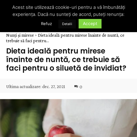
Acest site utilizează cookie-uri pentru a vă îmbunătăți
experiența. Dacă nu sunteți de acord, puteți renunța:
Accept
Refuz
Detalii
Nunți și mirese
Dieta ideală pentru mirese înainte de nuntă, ce
trebuie să faci pentru...
Dieta ideală pentru mirese
înainte de nuntă, ce trebuie să
faci pentru o siluetă de invidiat?
Ultima actualizare:
dec. 27, 2021
0