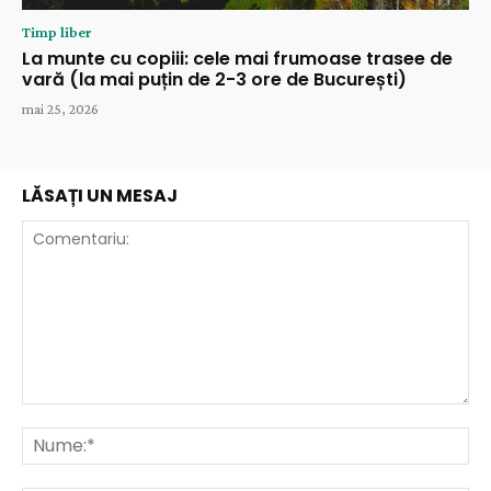
Timp liber
La munte cu copiii: cele mai frumoase trasee de
vară (la mai puțin de 2-3 ore de București)
mai 25, 2026
LĂSAȚI UN MESAJ
Comentariu:
Nu