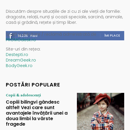
Discutăm despre situațiile de zi cu zi ale vieții de familie:
dragoste, relații, nunți și ocazii speciale, sarcină, animale,
casă și grădină, rețete și timp liber.
Spații publicitare / reclamă administrată de
ÎMI PLACE
14,235
Fani
PROMOdesk.ro
Site-uri din rețea:
Destepti.ro
DreamGeek.ro
BodyGeek.ro
POSTĂRI POPULARE
Copii & adolescenți
Copiii bilingvi gândesc
altfel! Vezi care sunt
avantajele învățării unei a
doua limbi la vârste
fragede