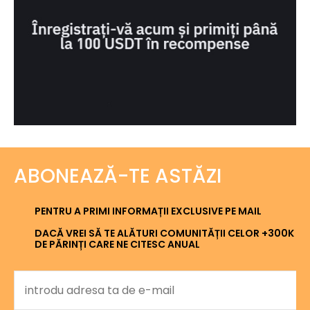
ABONEAZĂ-TE ASTĂZI
PENTRU A PRIMI INFORMAȚII EXCLUSIVE PE MAIL
DACĂ VREI SĂ TE ALĂTURI COMUNITĂȚII CELOR +300K
DE PĂRINȚI CARE NE CITESC ANUAL