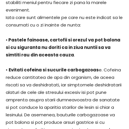
stabiliti meniul pentru fiecare zi pana la marele
eveniment.
Iata care sunt alimentele pe care nu este indicat sa le
consumati cu o zi inainte de nunta:
•
Pastele fainoase, cartofii si orezul va pot balona
si cu siguranta nu doriti ca in ziua nuntii sa va
simtiti rau din aceasta cauza
.
•
Evitati cofeina si sucurile carbogazoas
e. Cofeina
reduce cantitatea de apa din organism, de aceea
riscati sa va deshidratati, iar simptomele deshidratarii
alaturi de cele ale stresului excesiv isi pot pune
amprenta asupra starii dumneavoastra de sanatate
si pot conduce la aparitia starilor de lesin si chiar a
lesinului. De asemenea, bauturile carbogazoase va
pot balona si pot produce arsuri gastrice si cu