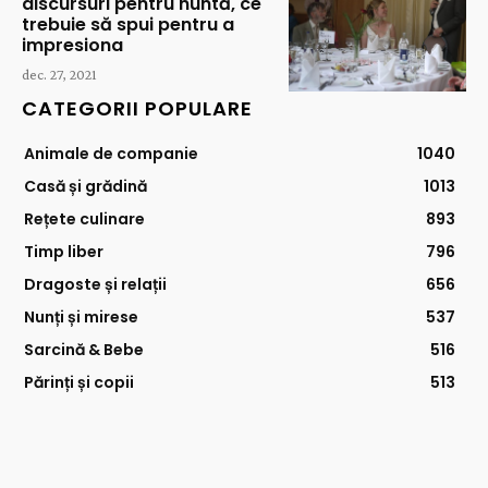
discursuri pentru nuntă, ce
trebuie să spui pentru a
impresiona
dec. 27, 2021
CATEGORII POPULARE
Animale de companie
1040
Casă și grădină
1013
Rețete culinare
893
Timp liber
796
Dragoste și relații
656
Nunți și mirese
537
Sarcină & Bebe
516
Părinți și copii
513