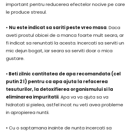
important pentru reducerea efectelor nocive pe care
le produce stresul.
•
Nu este indicat sa sariti peste vreo masa
. Daca
aveti prostul obicei de a manca foarte mult seara, ar
fi indicat sa renuntati la acesta. Incercati sa serviti un
mic dejun bogat, iar seara sa serviti doar o mica
gustare.
•
Beti zilnic cantitatea de apa recomandata (cel
putin 2 l) pentru ca apa ajuta la refacerea
tesuturilor, la detoxifierea organismului si la
eliminarea impuritatii
. Apa va va ajuta sa va
hidratati si pielea, astfel incat nu veti avea probleme
in apropierea nuntii.
• Cu o saptamana inainte de nunta incercati sa