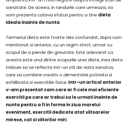
sanatate. De aceea, in randurile care urmeaza, va
vom prezenta cateva sfaturi pentru a tine
dieta
ideala inainte de nunta
.
Termenul dieta este foarte des confundat, dupa cum
mentionat si anterior, cu un regim strict, urmat cu
scopul de a pierde din greutate. Este adevarat ca
acesta este unul dintre scopurile unei diete, insa dieta
trebuie sa se reflecte intr-un stil de viata sanatos,
care sa combine creativ o alimentatie potrivita si
echilibrata si exercitiile fizice.
Intr-un articol anterior
v-am prezentat cam care ar fi cele mai eficiente
exercitii pe care ar trebui sa le urmati inainte de
nunta pentru a fi in forma in ziua marelui
eveniment, exercitii dedicate atat viitoarelor
mirese, cat si viitorilor miri
.