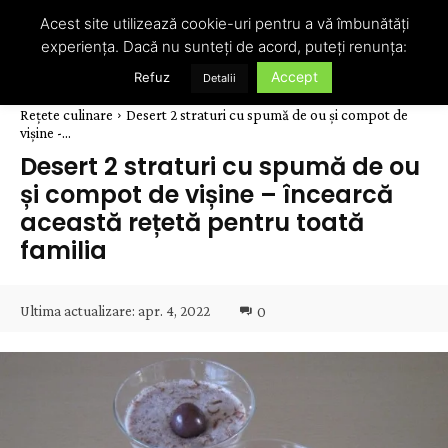
Acest site utilizează cookie-uri pentru a vă îmbunătăți
experiența. Dacă nu sunteți de acord, puteți renunța:
Accept
Refuz
Detalii
Rețete culinare
Desert 2 straturi cu spumă de ou și compot de
vișine -...
Desert 2 straturi cu spumă de ou
și compot de vișine – încearcă
această rețetă pentru toată
familia
Ultima actualizare:
apr. 4, 2022
0