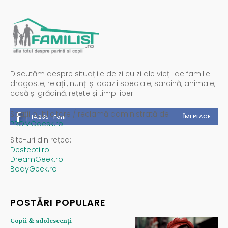
Discutăm despre situațiile de zi cu zi ale vieții de familie:
dragoste, relații, nunți și ocazii speciale, sarcină, animale,
casă și grădină, rețete și timp liber.
Spații publicitare / reclamă administrată de
ÎMI PLACE
14,235
Fani
PROMOdesk.ro
Site-uri din rețea:
Destepti.ro
DreamGeek.ro
BodyGeek.ro
POSTĂRI POPULARE
Copii & adolescenți