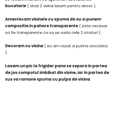
bucatarie
( doar 2 visine lasam pentru decor ).
Amestecam visinele cu spuma de ou si punem
compozitia in pahare transparente
( este necesar
sa fie transparente ca sa se vada cele 2 straturi ).
Decoram cu visine
( eu am razuit si putina ciocolata
).
Lasam un pic la frigider pana se separa in partea
de jos compotul imbibat din visine, iar in partea de
sus va ramane spuma cu pulpa de visina
.