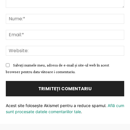
Comentariu:
Nu
Ema
Web
Salvați numele meu, adresa de e-mail și site-ul web în acest
browser pentru data viitoare i comentariu.
Acest site folosește Akismet pentru a reduce spamul.
Află cum
sunt procesate datele comentariilor tale
.