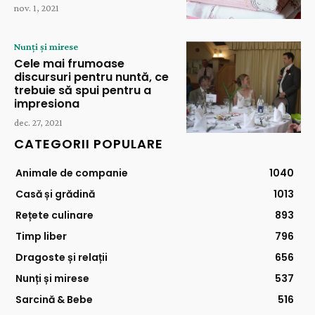
nov. 1, 2021
Nunți și mirese
Cele mai frumoase
discursuri pentru nuntă, ce
trebuie să spui pentru a
impresiona
dec. 27, 2021
CATEGORII POPULARE
Animale de companie
1040
Casă și grădină
1013
Rețete culinare
893
Timp liber
796
Dragoste și relații
656
Nunți și mirese
537
Sarcină & Bebe
516