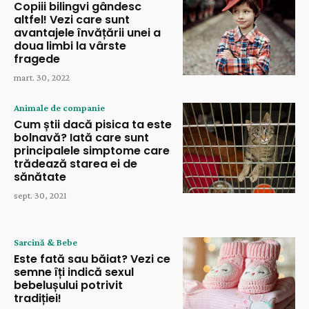
Copiii bilingvi gândesc
altfel! Vezi care sunt
avantajele învățării unei a
doua limbi la vârste
fragede
mart. 30, 2022
Animale de companie
Cum știi dacă pisica ta este
bolnavă? Iată care sunt
principalele simptome care
trădează starea ei de
sănătate
sept. 30, 2021
Sarcină & Bebe
Este fată sau băiat? Vezi ce
semne îți indică sexul
bebelușului potrivit
tradiției!