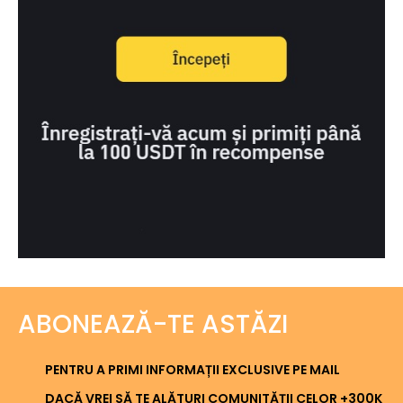
ABONEAZĂ-TE ASTĂZI
PENTRU A PRIMI INFORMAȚII EXCLUSIVE PE MAIL
DACĂ VREI SĂ TE ALĂTURI COMUNITĂȚII CELOR +300K