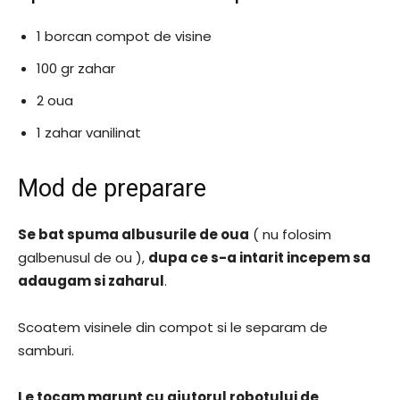
1 borcan compot de visine
100 gr zahar
2 oua
1 zahar vanilinat
Mod de preparare
Se bat spuma albusurile de oua
( nu folosim
galbenusul de ou ),
dupa ce s-a intarit incepem sa
adaugam si zaharul
.
Scoatem visinele din compot si le separam de
samburi.
Le tocam marunt cu ajutorul robotului de