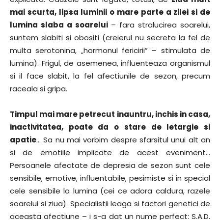
mai scurta, lipsa luminii o mare parte a zilei si de
lumina slaba a soarelui
– fara stralucirea soarelui,
suntem slabiti si obositi (creierul nu secreta la fel de
multa serotonina, „hormonul fericirii” – stimulata de
lumina). Frigul, de asemenea, influenteaza organismul
si il face slabit, la fel afectiunile de sezon, precum
raceala si gripa.
Timpul mai mare petrecut inauntru, inchis in casa,
inactivitatea, poate da o stare de letargie si
apatie
… Sa nu mai vorbim despre sfarsitul unui alt an
si de emotiile implicate de acest eveniment…
Persoanele afectate de depresia de sezon sunt cele
sensibile, emotive, influentabile, pesimiste si in special
cele sensibile la lumina (cei ce adora caldura, razele
soarelui si ziua). Specialistii leaga si factori genetici de
aceasta afectiune – i s-a dat un nume perfect: S.A.D.