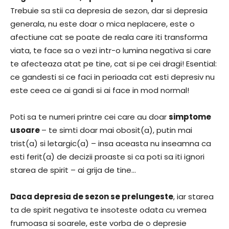
Trebuie sa stii ca depresia de sezon, dar si depresia
generala, nu este doar o mica neplacere, este o
afectiune cat se poate de reala care iti transforma
viata, te face sa o vezi intr-o lumina negativa si care
te afecteaza atat pe tine, cat si pe cei dragi! Esential:
ce gandesti si ce faci in perioada cat esti depresiv nu
este ceea ce ai gandi si ai face in mod normal!
Poti sa te numeri printre cei care au doar
simptome
usoare
– te simti doar mai obosit(a), putin mai
trist(a) si letargic(a) – insa aceasta nu inseamna ca
esti ferit(a) de decizii proaste si ca poti sa iti ignori
starea de spirit – ai grija de tine…
Daca depresia de sezon se prelungeste
, iar starea
ta de spirit negativa te insoteste odata cu vremea
frumoasa si soarele, este vorba de o depresie