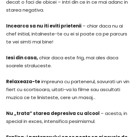
decat o faci de obicei – intri din ce in ce mai adanc in
starea negativa.
Incearca sa nu iti eviti prietenii
– chiar daca nu ai
chef initial, intalneste-te cu ei si poate ca pe parcurs
te vei simti mai bine!
Iesi din casa,
chiar daca este frig, mai ales daca
soarele straluceste.
Relaxeaza-te
impreuna cu partenerul, savurati un vin
fiert cu scortisoara, uitati-va la filme sau ascultati
muzica ce te linisteste, cere un masaj…
Nu „trata” starea depresiva cu alcool
– acesta, in
special in exces, intensifica pesimismul.