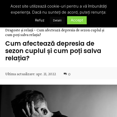
Acest site utilizează cookie-uri pentru a vă îmbunătăți
experiența. Dacă nu sunteți de acord, puteți renunța:
Accept
Refuz
Detalii
Dragoste și relații
Cum afectează depresia de sezon cuplul și
cum poți salva relația?
Cum afectează depresia de
sezon cuplul și cum poți salva
relația?
Ultima actualizare:
apr. 21, 2022
0