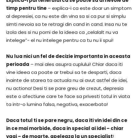
Explica-i partenerului ca se poate sa ai nevoie de
timp pentru tine
– explica-i ca este doar un simptom
al depresiei, ca nu este din vina sa si ca pur si simplu
simti nevoia sa te retragi din cand in cand. Insa nu te
izola des si nu porni de la ideea ca „celalalt nu va
intelege”- el nu intelege pentru ca tu nu ii spui!
Nu lua nici un fel de decizie importanta in aceasta
perioada
– mai ales asupra cuplului! Chiar daca iti
vine ideea ca poate ar trebui sa te desparti, daca
inainte de starea ta actuala nu ai avut astfel de idei,
nu actiona! Desi ti se pare greu de crezut, depresia
este o afectiune care te face sa privesti totul in viata
ta intr-o lumina falsa, negativa, exacerbata!
Daca totul ti se pare negru, daca iti vin idei din ce
in ce mai morbide, daca in special ai idei – chiar
vagi – de moarte, apeleaza la un specialist
!