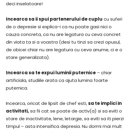
deci inselatoare!
Incearca sa ii spui partenerului de cuplu
cu suferi
de o depresie si explica-i ca nu poate gasi nici o
cauza concreta, ca nu are legatura cu ceva concret
din viata ta si a voastra (desi tu tinzi sa crezi opusul,
de obicei chiar nu are legatura cu ceva anume, ci e o
stare generalizata).
Incearca sa te expui luminii puternice
– chiar
artificiala, studiile arata ca ajuta lumina foarte
puternica.
Incearca, oricat de lipsit de chef esti,
sa te implici in
activitati,
sa fii cat se poate de activ(a) si sa eviti o
stare de inactivitate, lene, letargie, sa eviti sa iti pierzi
timpul – asta intensifica depresia. Nu dormi mai mult