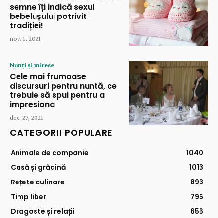
semne îți indică sexul
bebelușului potrivit
tradiției!
nov. 1, 2021
Nunți și mirese
Cele mai frumoase
discursuri pentru nuntă, ce
trebuie să spui pentru a
impresiona
dec. 27, 2021
CATEGORII POPULARE
Animale de companie
1040
Casă și grădină
1013
Rețete culinare
893
Timp liber
796
Dragoste și relații
656