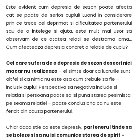
Este evident cum depresia de sezon poate afecta
cat se poate de serios cuplul! Luand in considerare
prin ce trece cel deprimat si dificultatea partenerului
sau de a intelege si ajuta, este mult mai usor sa
observam de ce atatea relatii se destrama iarna…
Cum afecteaza depresia concret o relatie de cuplu?
Cel care sufera de o depresie de sezon deseori nici
macar nu realizeaza
– el simte doar ca lucrurile sunt
altfel si ca nimic nu este asa cum trebuie sa fie –
inclusiv cuplul. Perspectiva sa negativa include si
relatia si persoana poate sa isi puna starea pesimista
pe seama relatiei – poate concluziona ca nu este
fericit din cauza partenerului.
Chiar daca stie ca este depresiv,
partenerul tinde sa
se izoleze si sa nu isi comunice starea de spirit –