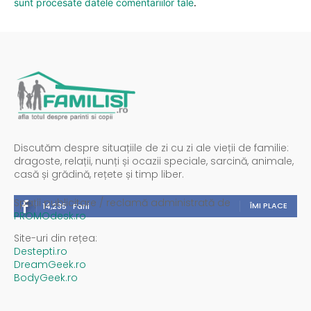
sunt procesate datele comentariilor tale
.
Discutăm despre situațiile de zi cu zi ale vieții de familie:
dragoste, relații, nunți și ocazii speciale, sarcină, animale,
casă și grădină, rețete și timp liber.
Spații publicitare / reclamă administrată de
ÎMI PLACE
14,235
Fani
PROMOdesk.ro
Site-uri din rețea:
Destepti.ro
DreamGeek.ro
BodyGeek.ro