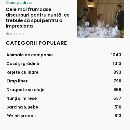
Nunți și mirese
Cele mai frumoase
discursuri pentru nuntă, ce
trebuie să spui pentru a
impresiona
dec. 27, 2021
CATEGORII POPULARE
Animale de companie
1040
Casă și grădină
1013
Rețete culinare
893
Timp liber
796
Dragoste și relații
656
Nunți și mirese
537
Sarcină & Bebe
516
Părinți și copii
513