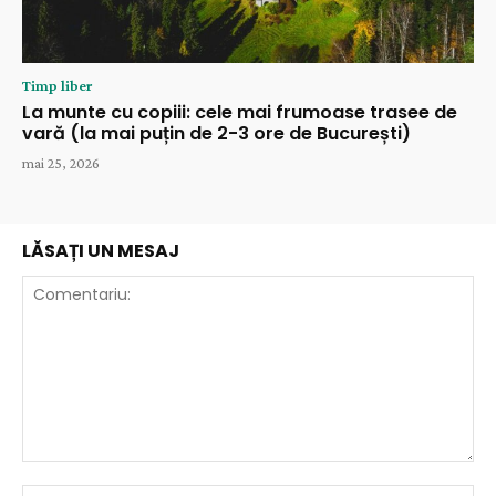
Timp liber
La munte cu copiii: cele mai frumoase trasee de
vară (la mai puțin de 2-3 ore de București)
mai 25, 2026
LĂSAȚI UN MESAJ
Comentariu:
Nu