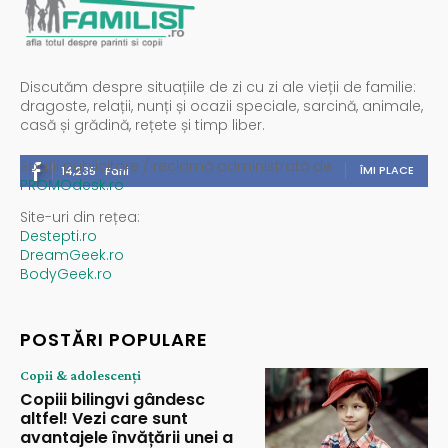
Discutăm despre situațiile de zi cu zi ale vieții de familie:
dragoste, relații, nunți și ocazii speciale, sarcină, animale,
casă și grădină, rețete și timp liber.
Spații publicitare / reclamă administrată de
ÎMI PLACE
14,235
Fani
PROMOdesk.ro
Site-uri din rețea:
Destepti.ro
DreamGeek.ro
BodyGeek.ro
POSTĂRI POPULARE
Copii & adolescenți
Copiii bilingvi gândesc
altfel! Vezi care sunt
avantajele învățării unei a