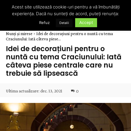
Acest site utilizează cookie-uri pentru a vă îmbunătăți
experiența. Dacă nu sunteți de acord, puteți renunța:
Accept
Refuz
Detalii
Nunți și mirese
Idei de decorațiuni pentru o nuntă cu tema
Craciunului: Iată câteva piese...
Idei de decorațiuni pentru o
nuntă cu tema Craciunului: Iată
câteva piese centrale care nu
trebuie să lipsească
Ultima actualizare:
dec. 13, 2021
0