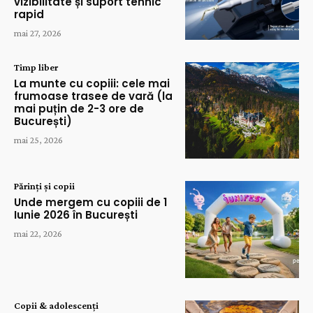
vizibilitate și suport tehnic
rapid
mai 27, 2026
Timp liber
La munte cu copiii: cele mai
frumoase trasee de vară (la
mai puțin de 2-3 ore de
București)
mai 25, 2026
Părinți și copii
Unde mergem cu copiii de 1
Iunie 2026 în București
mai 22, 2026
Copii & adolescenți