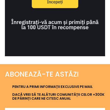
ABONEAZĂ-TE ASTĂZI
PENTRU A PRIMI INFORMAȚII EXCLUSIVE PE MAIL
DACĂ VREI SĂ TE ALĂTURI COMUNITĂȚII CELOR +300K
DE PĂRINȚI CARE NE CITESC ANUAL