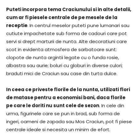
Puteti incorpora tema Craciunului si in alte detalii,
cum ar fi piesele centrale de pe mesele de la
receptie
. In centrul meselor puteti pune lumanari sau
cutiute impachetate sub forma de cadouri care pot
servi si drept marturii de nunta. Alte decoratiuni care
scot in evidenta atmosfera de sarbatoare sunt:
clopote de nunta argintii legate cu o funda rosie,
albastra sau aurie; boluri cu globuri in diverse culori;
braduti mici de Craciun sau case din turta dulce.
In ceea ce priveste florile de la nunta, utilizati flori
de matase pentru a economisi bani, daca florile
pe care le doriti nu sunt cele de sezon
. In cele din
urma, figurinele care se pun in brad, sub forma de
ingeri, oameni de zapada sau Mos Craciun, pot fi piese
centrale ideale si necesita un minim de efort.