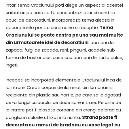
intari tema Craciunului poti alege un aspect al acestei
sarbatori pe care sa te concentrezi atunci cand te
apuci de decoratiuni. Incorporeaza tema aleasa in
decoratiunile pentru ceremonie si receptie.
Tema
Craciunului se poate centra pe una sau mai multe
din urmatoarele idei de decoratiuni
: oameni de
zapada, fulgi de zapada, reni, pinguini, acadele sub
forma de bastonase, case sau oameni din turta dulce,
ingeri.
Incepeti sa incorporati elementele Craciunului inca de
la intrare. Creati corpuri de iluminat din lumanari si
recipiente din plastic sau hartie, pe care sa le agatati
de-a lungul culoarului ce duce spre intrare. Pe usile de
la intrare pot fi plasate coroane din crengi de brad cu
panglici in culorile utilizate la nunta.
Strana poate fi
decorata cu ramuri de brad sau cu vasc legat cu