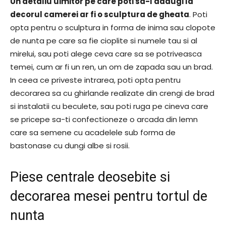
Un detaliu uimitor pe care poti sa-l adaugi la
decorul camerei ar fi o sculptura de gheata
. Poti
opta pentru o sculptura in forma de inima sau clopote
de nunta pe care sa fie cioplite si numele tau si al
mirelui, sau poti alege ceva care sa se potriveasca
temei, cum ar fi un ren, un om de zapada sau un brad.
In ceea ce priveste intrarea, poti opta pentru
decorarea sa cu ghirlande realizate din crengi de brad
si instalatii cu beculete, sau poti ruga pe cineva care
se pricepe sa-ti confectioneze o arcada din lemn
care sa semene cu acadelele sub forma de
bastonase cu dungi albe si rosii.
Piese centrale deosebite si
decorarea mesei pentru tortul de
nunta