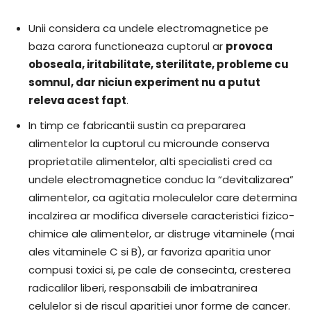
Unii considera ca undele electromagnetice pe
baza carora functioneaza cuptorul ar
provoca
oboseala, iritabilitate, sterilitate, probleme cu
somnul, dar niciun experiment nu a putut
releva acest fapt
.
In timp ce fabricantii sustin ca prepararea
alimentelor la cuptorul cu microunde conserva
proprietatile alimentelor, alti specialisti cred ca
undele electromagnetice conduc la “devitalizarea”
alimentelor, ca agitatia moleculelor care determina
incalzirea ar modifica diversele caracteristici fizico-
chimice ale alimentelor, ar distruge vitaminele (mai
ales vitaminele C si B), ar favoriza aparitia unor
compusi toxici si, pe cale de consecinta, cresterea
radicalilor liberi, responsabili de imbatranirea
celulelor si de riscul aparitiei unor forme de cancer.