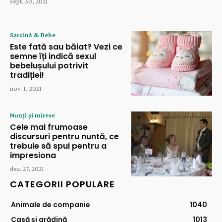
sept. 30, 2021
Sarcină & Bebe
Este fată sau băiat? Vezi ce
semne îți indică sexul
bebelușului potrivit
tradiției!
nov. 1, 2021
Nunți și mirese
Cele mai frumoase
discursuri pentru nuntă, ce
trebuie să spui pentru a
impresiona
dec. 27, 2021
CATEGORII POPULARE
Animale de companie
1040
Casă și grădină
1013