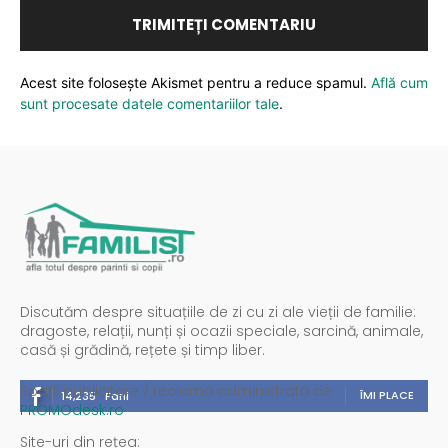
Acest site folosește Akismet pentru a reduce spamul.
Află cum
sunt procesate datele comentariilor tale
.
Discutăm despre situațiile de zi cu zi ale vieții de familie:
dragoste, relații, nunți și ocazii speciale, sarcină, animale,
casă și grădină, rețete și timp liber.
Spații publicitare / reclamă administrată de
ÎMI PLACE
14,235
Fani
PROMOdesk.ro
Site-uri din rețea: