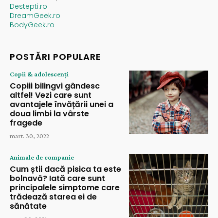
Destepti.ro
DreamGeek.ro
BodyGeek.ro
POSTĂRI POPULARE
Copii & adolescenți
Copiii bilingvi gândesc
altfel! Vezi care sunt
avantajele învățării unei a
doua limbi la vârste
fragede
mart. 30, 2022
Animale de companie
Cum știi dacă pisica ta este
bolnavă? Iată care sunt
principalele simptome care
trădează starea ei de
sănătate