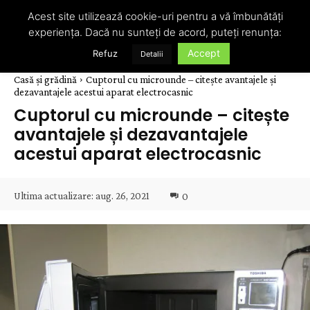
Acest site utilizează cookie-uri pentru a vă îmbunătăți
experiența. Dacă nu sunteți de acord, puteți renunța:
Accept
Refuz
Detalii
Casă și grădină
Cuptorul cu microunde – citește avantajele și
dezavantajele acestui aparat electrocasnic
Cuptorul cu microunde – citește
avantajele și dezavantajele
acestui aparat electrocasnic
Ultima actualizare:
aug. 26, 2021
0