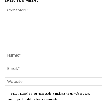
LĂSAȚI UN MESAJ
Comentariu:
Nu
Ema
Web
Salvați numele meu, adresa de e-mail și site-ul web în acest
browser pentru data viitoare i comentariu.