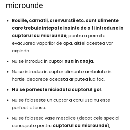
microunde
Rosiile, carnatii, crenvurstii etc. sunt alimente
care trebuie intepate inainte de a fi introduse in
cuptorul cu microunde
, pentru a permite
evacuarea vaporilor de apa, altfel acestea vor
exploda.
Nu se introduc in cuptor
oua in coaja
.
Nu se introduc in cuptor alimente ambalate in
hartie, deoarece aceasta ar putea lua foc.
Nu se porneste niciodata cuptorul gol
.
Nu se foloseste un cuptor a carui usa nu este
perfect etansa.
Nu se folosesc vase metalice (decat cele special
concepute pentru
cuptorul cu microunde
),