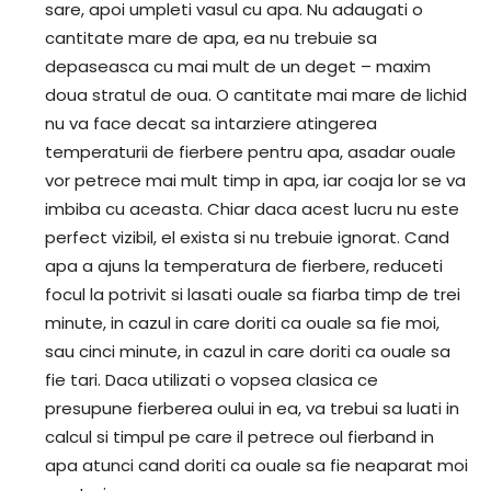
sare, apoi umpleti vasul cu apa. Nu adaugati o
cantitate mare de apa, ea nu trebuie sa
depaseasca cu mai mult de un deget – maxim
doua stratul de oua. O cantitate mai mare de lichid
nu va face decat sa intarziere atingerea
temperaturii de fierbere pentru apa, asadar ouale
vor petrece mai mult timp in apa, iar coaja lor se va
imbiba cu aceasta. Chiar daca acest lucru nu este
perfect vizibil, el exista si nu trebuie ignorat. Cand
apa a ajuns la temperatura de fierbere, reduceti
focul la potrivit si lasati ouale sa fiarba timp de trei
minute, in cazul in care doriti ca ouale sa fie moi,
sau cinci minute, in cazul in care doriti ca ouale sa
fie tari. Daca utilizati o vopsea clasica ce
presupune fierberea oului in ea, va trebui sa luati in
calcul si timpul pe care il petrece oul fierband in
apa atunci cand doriti ca ouale sa fie neaparat moi