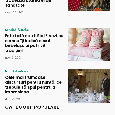
trădează starea ei de
sănătate
sept. 30, 2021
Sarcină & Bebe
Este fată sau băiat? Vezi ce
semne îți indică sexul
bebelușului potrivit
tradiției!
nov. 1, 2021
Nunți și mirese
Cele mai frumoase
discursuri pentru nuntă, ce
trebuie să spui pentru a
impresiona
dec. 27, 2021
CATEGORII POPULARE