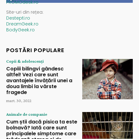
PROMOdesk.ro
Site-uri din rețea:
Destepti.ro
DreamGeek.ro
BodyGeek.ro
POSTĂRI POPULARE
Copii & adolescenți
Copiii bilingvi gândesc
altfel! Vezi care sunt
avantajele învățării unei a
doua limbi la vârste
fragede
mart. 30, 2022
Animale de companie
Cum știi dacă pisica ta este
bolnavă? Iată care sunt
principalele simptome care