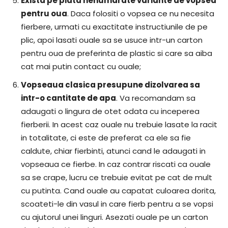
Exista pe piata nenumarate variante de vopsea
pentru oua
. Daca folositi o vopsea ce nu necesita
fierbere, urmati cu exactitate instructiunile de pe
plic, apoi lasati ouale sa se usuce intr-un carton
pentru oua de preferinta de plastic si care sa aiba
cat mai putin contact cu ouale;
Vopseaua clasica presupune dizolvarea sa
intr-o cantitate de apa
. Va recomandam sa
adaugati o lingura de otet odata cu inceperea
fierberii. In acest caz ouale nu trebuie lasate la racit
in totalitate, ci este de preferat ca ele sa fie
caldute, chiar fierbinti, atunci cand le adaugati in
vopseaua ce fierbe. In caz contrar riscati ca ouale
sa se crape, lucru ce trebuie evitat pe cat de mult
cu putinta. Cand ouale au capatat culoarea dorita,
scoateti-le din vasul in care fierb pentru a se vopsi
cu ajutorul unei linguri. Asezati ouale pe un carton