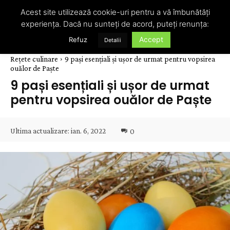
Acest site utilizează cookie-uri pentru a vă îmbunătăți
experiența. Dacă nu sunteți de acord, puteți renunța:
Accept
Refuz
Detalii
Rețete culinare
9 pași esențiali și ușor de urmat pentru vopsirea
ouălor de Paște
9 pași esențiali și ușor de urmat
pentru vopsirea ouălor de Paște
Ultima actualizare:
ian. 6, 2022
0