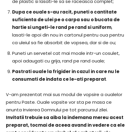
de plastic si lasati-le sa se raceasca complet;
Dupa ce ouale s-au racit, puneti o cantitate
suficienta de ulei pe o carpa sau o bucata de
hartie si ungeti-le rand pe rand si uniform
,
lasati-le apoi din nou in cartonul pentru oua pentru
ca uleiul sa fie absorbit de vopsea, dar si de ou;
Puneti un servetel cat mai moale intr-un cosulet,
apoi adaugati cu grija, rand pe rand ouale;
Pastrati ouale la frigider in cazul in care nu le
consumati de indata ce le-ati preparat
.
V-am prezentat mai sus modul de vopsire a oualelor
pentru Paste. Ouale vopsite vor sta pe masa ce
anunta Invierea Domnului pe tot parcursul zilei.
Invitatii trebuie sa aiba la indemana mereu acest
preparat, tocmai de aceea avand in vedere ca ele