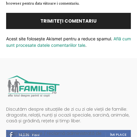
browser pentru data viitoare i comentariu.
Acest site folosește Akismet pentru a reduce spamul.
Află cum
sunt procesate datele comentariilor tale
.
Discutăm despre situațiile de zi cu zi ale vieții de familie:
dragoste, relații, nunți și ocazii speciale, sarcină, animale,
casă și grădină, rețete și timp liber.
Spații publicitare / reclamă administrată de
ÎMI PLACE
14,235
Fani