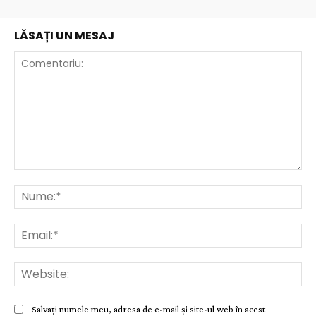
LĂSAȚI UN MESAJ
Comentariu:
Nu
Ema
Web
Salvați numele meu, adresa de e-mail și site-ul web în acest