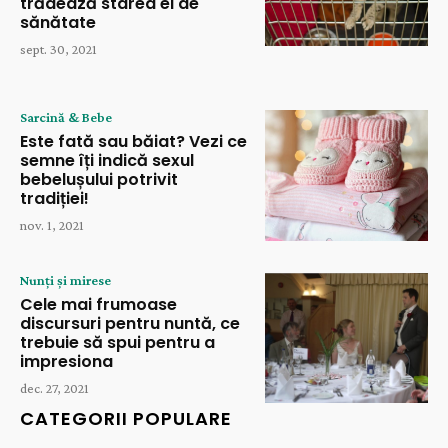
trădează starea ei de
sănătate
sept. 30, 2021
Sarcină & Bebe
Este fată sau băiat? Vezi ce
semne îți indică sexul
bebelușului potrivit
tradiției!
nov. 1, 2021
Nunți și mirese
Cele mai frumoase
discursuri pentru nuntă, ce
trebuie să spui pentru a
impresiona
dec. 27, 2021
CATEGORII POPULARE