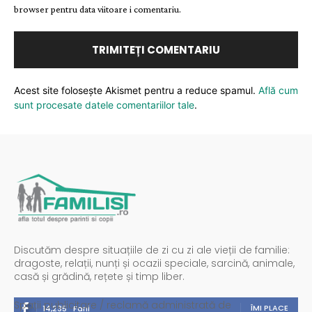
browser pentru data viitoare i comentariu.
Acest site folosește Akismet pentru a reduce spamul.
Află cum
sunt procesate datele comentariilor tale
.
Discutăm despre situațiile de zi cu zi ale vieții de familie:
dragoste, relații, nunți și ocazii speciale, sarcină, animale,
casă și grădină, rețete și timp liber.
Spații publicitare / reclamă administrată de
ÎMI PLACE
14,235
Fani