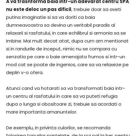
A va trasnforma baia intr-un adevarat centru SPA
nu este deloc un pas dificil
, trebuie doar sa aveti
putina imaginatie si sa va doriti ca baia
dumneavoastra sa devina un veritabil paradis al
relaxarii si rasfatului, in care echilibrul si armonia sa se
imbine. Mai mult decat atat, dupa cum am mentionat
si in randurile de inceput, nimic nu se compara cu
senzatia pe care o baie amenajata frumos si intr-un
mod cat se poate de ingenios, care sa va relaxeze pe
deplin v-o ofera.
Atunci cand va hotarati sa va transformati baia intr-
un centru al rasfatului in care sa va puteti refugia
dupa o lunga si obositoare zi, trebuie sa acordati o
mare importanta amanuntelor.
De exemplu, in privinta culorilor, se recomanda
folosirea tonurilor pastelate, de la roz pal la bej, pentru