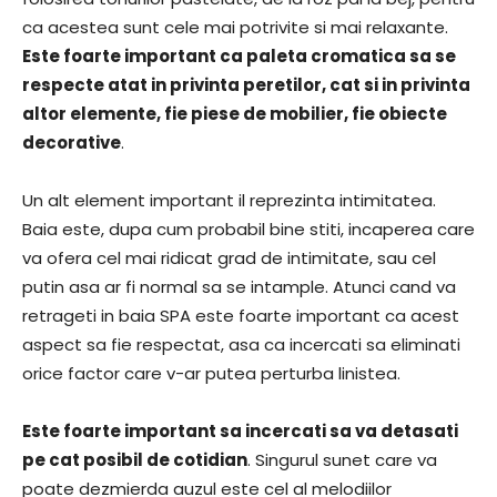
ca acestea sunt cele mai potrivite si mai relaxante.
Este foarte important ca paleta cromatica sa se
respecte atat in privinta peretilor, cat si in privinta
altor elemente, fie piese de mobilier, fie obiecte
decorative
.
Un alt element important il reprezinta intimitatea.
Baia este, dupa cum probabil bine stiti, incaperea care
va ofera cel mai ridicat grad de intimitate, sau cel
putin asa ar fi normal sa se intample. Atunci cand va
retrageti in baia SPA este foarte important ca acest
aspect sa fie respectat, asa ca incercati sa eliminati
orice factor care v-ar putea perturba linistea.
Este foarte important sa incercati sa va detasati
pe cat posibil de cotidian
. Singurul sunet care va
poate dezmierda auzul este cel al melodiilor