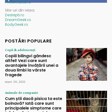
PROMOdesk.ro
Site-uri din rețea:
Destepti.ro
DreamGeek.ro
BodyGeek.ro
POSTĂRI POPULARE
Copii & adolescenți
Copiii bilingvi gândesc
altfel! Vezi care sunt
avantajele învățării unei a
doua limbi la vârste
fragede
mart. 30, 2022
Animale de companie
Cum știi dacă pisica ta este
bolnavă? Iată care sunt
principalele simptome care