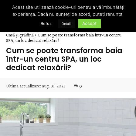
Acest site utilizează cookie-uri pentru a vă îmbunătăți
experiența. Dacă nu sunteți de acord, puteți renunța:
Accept
Refuz
Detalii
Casă și grădină
Cum se poate transforma baia într-un centru
SPA, un loc dedicat relaxării?
Cum se poate transforma baia
într-un centru SPA, un loc
dedicat relaxării?
Ultima actualizare:
aug. 31, 2021
0