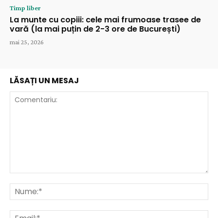
Timp liber
La munte cu copiii: cele mai frumoase trasee de
vară (la mai puțin de 2-3 ore de București)
mai 25, 2026
LĂSAȚI UN MESAJ
Comentariu:
Nu
Ema