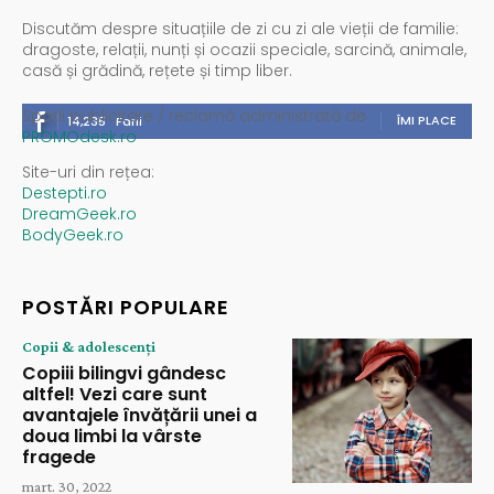
Discutăm despre situațiile de zi cu zi ale vieții de familie:
dragoste, relații, nunți și ocazii speciale, sarcină, animale,
casă și grădină, rețete și timp liber.
Spații publicitare / reclamă administrată de
ÎMI PLACE
14,235
Fani
PROMOdesk.ro
Site-uri din rețea:
Destepti.ro
DreamGeek.ro
BodyGeek.ro
POSTĂRI POPULARE
Copii & adolescenți
Copiii bilingvi gândesc
altfel! Vezi care sunt
avantajele învățării unei a
doua limbi la vârste
fragede
mart. 30, 2022