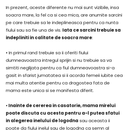
In prezent, aceste diferente nu mai sunt vizibile, insa
soacra mare, la fel ca si cea mica, are anumite sarcini
pe care trebuie sa le indeplineasca pentru ca nunta
fiului sau sa fie una de vis.
Iata ce sarcini trebuie sa
indepliniti in calitate de soacra mare
:
• In primul rand trebuie sa ii oferiti fiului
dumneavoastra intregul sprijin si nu trebuie sa va
simtiti neglijata pentru ca fiul dumneavoastra si-a
gasit in sfarist jumatatea si ii acorda femeii iubite cea
mai multa atentie pentru ca dragostea fata de
mama este unica si se manifesta diferit.
•
Inainte de cererea in casatorie, mama mirelui
poate discuta cu acesta pentru a-l putea sfatui
in alegerea inelului de logodna
sau aceasta ii
poate da fiului inelul sau de logodna ca semn al