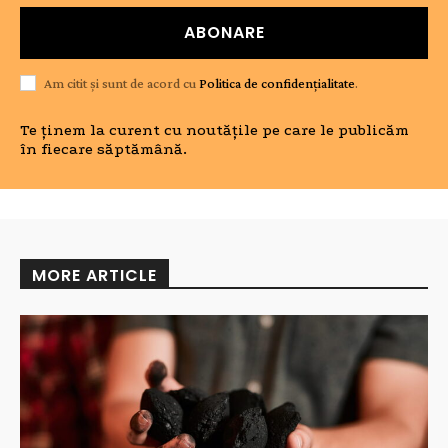
ABONARE
Am citit și sunt de acord cu
Politica de confidențialitate
.
Te ținem la curent cu noutățile pe care le publicăm
în fiecare săptămână.
MORE ARTICLE