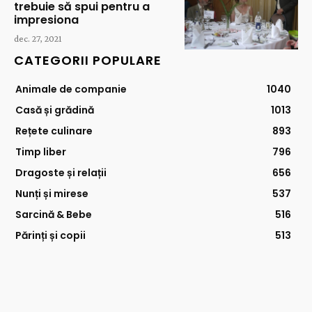
trebuie să spui pentru a
impresiona
dec. 27, 2021
CATEGORII POPULARE
Animale de companie
1040
Casă și grădină
1013
Rețete culinare
893
Timp liber
796
Dragoste și relații
656
Nunți și mirese
537
Sarcină & Bebe
516
Părinți și copii
513