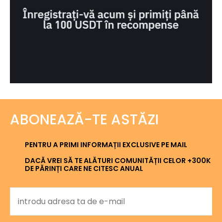
ABONEAZĂ-TE ASTĂZI
PENTRU A PRIMI INFORMAȚII EXCLUSIVE PE MAIL
DACĂ VREI SĂ TE ALĂTURI COMUNITĂȚII CELOR +300K
DE PĂRINȚI CARE NE CITESC ANUAL