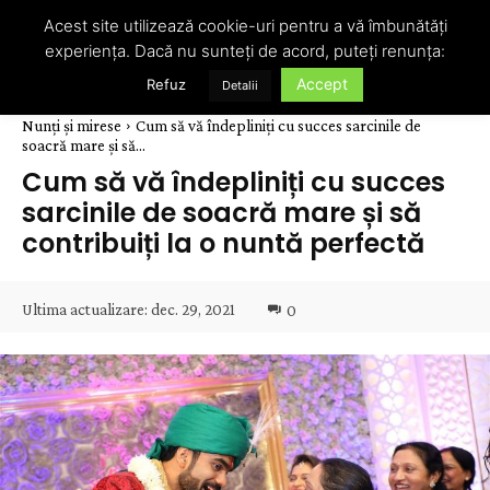
Acest site utilizează cookie-uri pentru a vă îmbunătăți
experiența. Dacă nu sunteți de acord, puteți renunța:
Accept
Refuz
Detalii
Nunți și mirese
Cum să vă îndepliniți cu succes sarcinile de
soacră mare și să...
Cum să vă îndepliniți cu succes
sarcinile de soacră mare și să
contribuiți la o nuntă perfectă
Ultima actualizare:
dec. 29, 2021
0