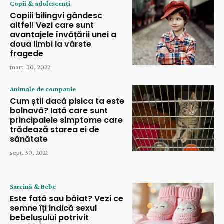
Copii & adolescenți
Copiii bilingvi gândesc
altfel! Vezi care sunt
avantajele învățării unei a
doua limbi la vârste
fragede
mart. 30, 2022
Animale de companie
Cum știi dacă pisica ta este
bolnavă? Iată care sunt
principalele simptome care
trădează starea ei de
sănătate
sept. 30, 2021
Sarcină & Bebe
Este fată sau băiat? Vezi ce
semne îți indică sexul
bebelușului potrivit