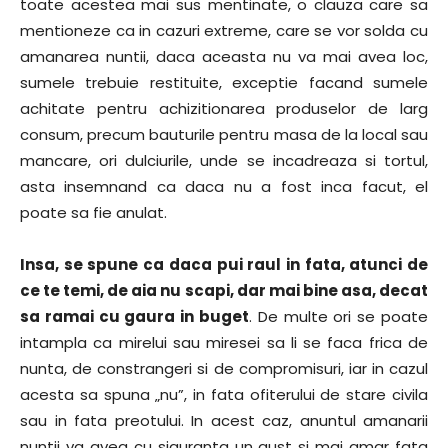
toate acestea mai sus mentinate, o clauza care sa
mentioneze ca in cazuri extreme, care se vor solda cu
amanarea nuntii, daca aceasta nu va mai avea loc,
sumele trebuie restituite, exceptie facand sumele
achitate pentru achizitionarea produselor de larg
consum, precum bauturile pentru masa de la local sau
mancare, ori dulciurile, unde se incadreaza si tortul,
asta insemnand ca daca nu a fost inca facut, el
poate sa fie anulat.
Insa, se spune ca daca pui raul in fata, atunci de
ce te temi, de aia nu scapi, dar mai bine asa, decat
sa ramai cu gaura in buget
. De multe ori se poate
intampla ca mirelui sau miresei sa li se faca frica de
nunta, de constrangeri si de compromisuri, iar in cazul
acesta sa spuna „nu”, in fata ofiterului de stare civila
sau in fata preotului. In acest caz, anuntul amanarii
nuntii va avea cu siguranta un gust si mai amar fata