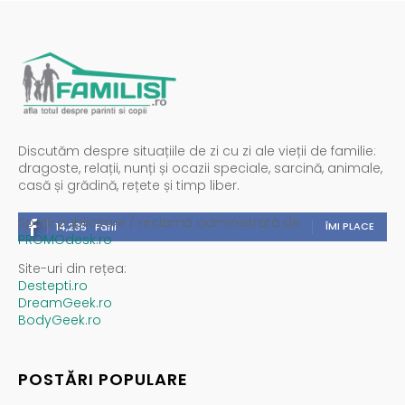
Discutăm despre situațiile de zi cu zi ale vieții de familie:
dragoste, relații, nunți și ocazii speciale, sarcină, animale,
casă și grădină, rețete și timp liber.
Spații publicitare / reclamă administrată de
ÎMI PLACE
14,235
Fani
PROMOdesk.ro
Site-uri din rețea:
Destepti.ro
DreamGeek.ro
BodyGeek.ro
POSTĂRI POPULARE