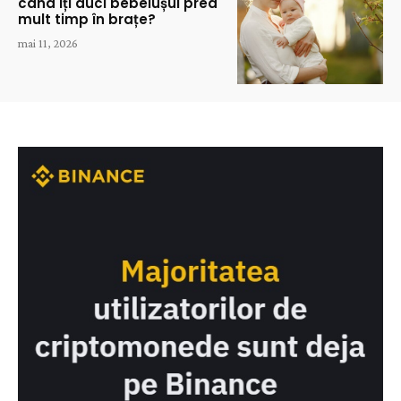
când îți duci bebelușul prea
mult timp în brațe?
mai 11, 2026