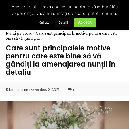
Acest site utilizează cookie-uri pentru a vă îmbunătăți
experiența. Dacă nu sunteți de acord, puteți renunța:
Accept
Refuz
Detalii
Nunți și mirese
Care sunt principalele motive pentru care este
bine să vă gândiți la...
Care sunt principalele motive
pentru care este bine să vă
gândiți la amenajarea nunții în
detaliu
Ultima actualizare:
dec. 2, 2021
0