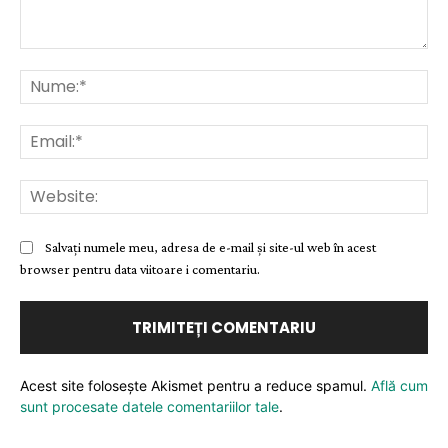
Comentariu:
Nu
Ema
Web
Salvați numele meu, adresa de e-mail și site-ul web în acest
browser pentru data viitoare i comentariu.
Acest site folosește Akismet pentru a reduce spamul.
Află cum
sunt procesate datele comentariilor tale
.