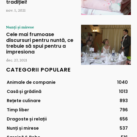
tradiției!
nov. 1, 2021
Nunți și mirese
Cele mai frumoase
discursuri pentru nuntă, ce
trebuie să spui pentru a
impresiona
dec. 27, 2021
CATEGORII POPULARE
Animale de companie
1040
Casă și grădină
1013
Rețete culinare
893
Timp liber
796
Dragoste și relații
656
Nunți și mirese
537