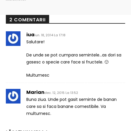
2 COMENTARII
iua
iun. 18, 2014 La 17:18
Salutare!
De unde se pot cumpara semintele…as dori sa
gasesc o specie care face si fructele. 🙂
Multumesc
Marian
dec. 12, 2015 La 13:52
Buna ziua. Unde pot gasit seminte de banan
care sa si faca banane comestibile. Va
multumesc.