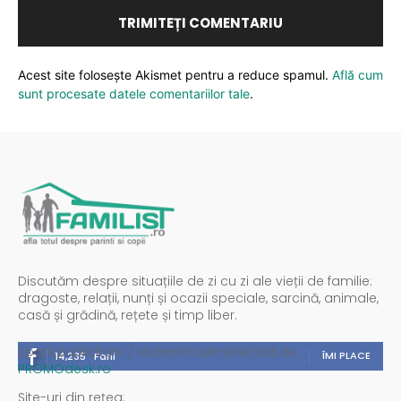
Acest site folosește Akismet pentru a reduce spamul.
Află cum
sunt procesate datele comentariilor tale
.
Discutăm despre situațiile de zi cu zi ale vieții de familie:
dragoste, relații, nunți și ocazii speciale, sarcină, animale,
casă și grădină, rețete și timp liber.
Spații publicitare / reclamă administrată de
ÎMI PLACE
14,235
Fani
PROMOdesk.ro
Site-uri din rețea: