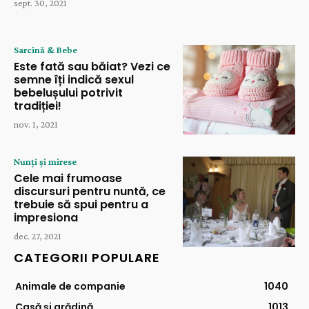
sept. 30, 2021
Sarcină & Bebe
Este fată sau băiat? Vezi ce
semne îți indică sexul
bebelușului potrivit
tradiției!
nov. 1, 2021
Nunți și mirese
Cele mai frumoase
discursuri pentru nuntă, ce
trebuie să spui pentru a
impresiona
dec. 27, 2021
CATEGORII POPULARE
Animale de companie
1040
Casă și grădină
1013