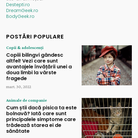
Destepti.ro
DreamGeek.ro
BodyGeek.ro
POSTĂRI POPULARE
Copii & adolescenți
Copiii bilingvi gândesc
altfel! Vezi care sunt
avantajele învățării unei a
doua limbi la vârste
fragede
mart. 30, 2022
Animale de companie
Cum știi dacă pisica ta este
bolnavă? Iată care sunt
principalele simptome care
trădează starea ei de
sănătate