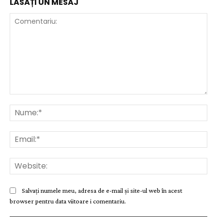
LĂSAȚI UN MESAJ
Comentariu:
Nu
Ema
Web
Salvați numele meu, adresa de e-mail și site-ul web în acest
browser pentru data viitoare i comentariu.