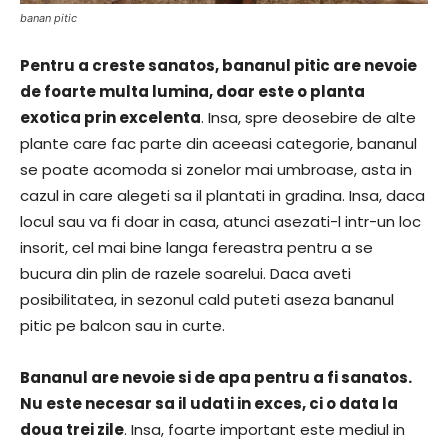
banan pitic
Pentru a creste sanatos, bananul pitic are nevoie
de foarte multa lumina, doar este o planta
exotica prin excelenta
. Insa, spre deosebire de alte
plante care fac parte din aceeasi categorie, bananul
se poate acomoda si zonelor mai umbroase, asta in
cazul in care alegeti sa il plantati in gradina. Insa, daca
locul sau va fi doar in casa, atunci asezati-l intr-un loc
insorit, cel mai bine langa fereastra pentru a se
bucura din plin de razele soarelui. Daca aveti
posibilitatea, in sezonul cald puteti aseza bananul
pitic pe balcon sau in curte.
Bananul are nevoie si de apa pentru a fi sanatos.
Nu este necesar sa il udati in exces, ci o data la
doua trei zile
. Insa, foarte important este mediul in