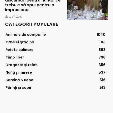
discursuri pentru nuntă, ce
trebuie să spui pentru a
impresiona
dec. 27, 2021
CATEGORII POPULARE
Animale de companie
1040
Casă și grădină
1013
Rețete culinare
893
Timp liber
796
Dragoste și relații
656
Nunți și mirese
537
Sarcină & Bebe
516
Părinți și copii
513