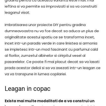
gradina pentru ca aceasta varianta este mult mai
ieftina si va permite sa improvizati si sa va construiti
leaganul visat.
Imbratisarea unor proiecte DIY pentru gradina
dumneavoastra nu va fce decat sa aduca un plus de
originalitate acestui spatiu ce se transforma incet,
incet intr-un paradis verde in care linistea si armonia
se impletesc intr-un mod fascinant cu parfumul cald
al florilor, zumzetul albinelor si cirirpitul vesel al
pasarelelor. Ce poate fi mai placut decat sa va lasati
prada acestor delicii si sa va asezati intr-un leagan ce
va va transpune in lumea copilariei.
Leagan in copac
Exista mai multe modalitati de a va construi un