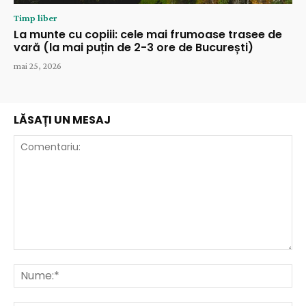
Timp liber
La munte cu copiii: cele mai frumoase trasee de
vară (la mai puțin de 2-3 ore de București)
mai 25, 2026
LĂSAȚI UN MESAJ
Comentariu:
Nu