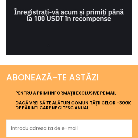
ABONEAZĂ-TE ASTĂZI
PENTRU A PRIMI INFORMAȚII EXCLUSIVE PE MAIL
DACĂ VREI SĂ TE ALĂTURI COMUNITĂȚII CELOR +300K
DE PĂRINȚI CARE NE CITESC ANUAL