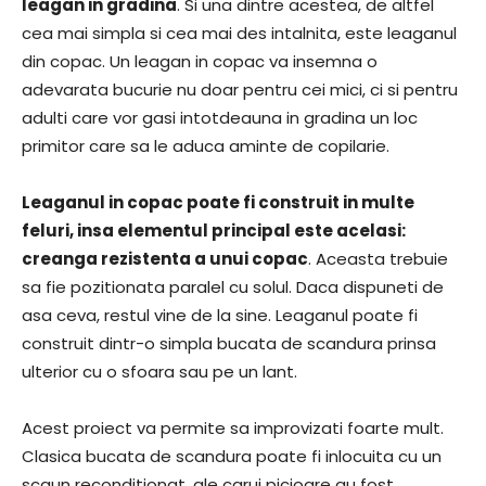
leagan in gradina
. Si una dintre acestea, de altfel
cea mai simpla si cea mai des intalnita, este leaganul
din copac. Un leagan in copac va insemna o
adevarata bucurie nu doar pentru cei mici, ci si pentru
adulti care vor gasi intotdeauna in gradina un loc
primitor care sa le aduca aminte de copilarie.
Leaganul in copac poate fi construit in multe
feluri, insa elementul principal este acelasi:
creanga rezistenta a unui copac
. Aceasta trebuie
sa fie pozitionata paralel cu solul. Daca dispuneti de
asa ceva, restul vine de la sine. Leaganul poate fi
construit dintr-o simpla bucata de scandura prinsa
ulterior cu o sfoara sau pe un lant.
Acest proiect va permite sa improvizati foarte mult.
Clasica bucata de scandura poate fi inlocuita cu un
scaun reconditionat, ale carui picioare au fost