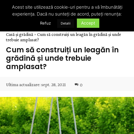
Acest site utilizează cookie-uri pentru a vă îmbunătăți
experiența. Dacă nu sunteți de acord, puteți renunța:
Accept
Refuz
Detalii
Casă și grădină
Cum să construiți un leagăn în grădină și unde
trebuie amplasat?
Cum să construiți un leagăn în
grădină și unde trebuie
amplasat?
Ultima actualizare:
sept. 28, 2021
0