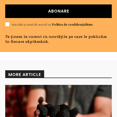
ABONARE
Am citit și sunt de acord cu
Politica de confidențialitate
.
Te ținem la curent cu noutățile pe care le publicăm
în fiecare săptămână.
MORE ARTICLE