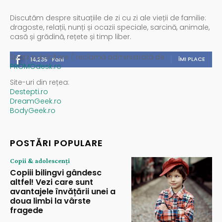
Discutăm despre situațiile de zi cu zi ale vieții de familie:
dragoste, relații, nunți și ocazii speciale, sarcină, animale,
casă și grădină, rețete și timp liber.
Spații publicitare / reclamă administrată de
ÎMI PLACE
14,235
Fani
PROMOdesk.ro
Site-uri din rețea:
Destepti.ro
DreamGeek.ro
BodyGeek.ro
POSTĂRI POPULARE
Copii & adolescenți
Copiii bilingvi gândesc
altfel! Vezi care sunt
avantajele învățării unei a
doua limbi la vârste
fragede