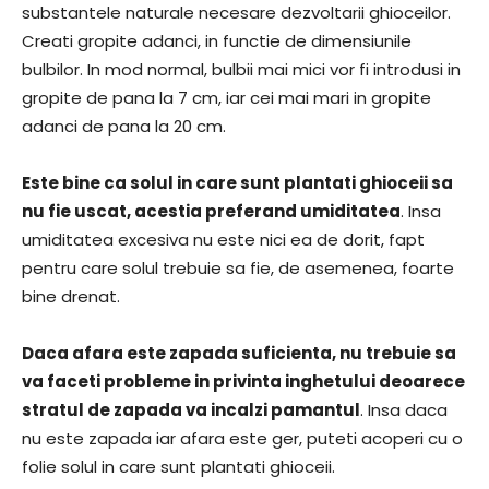
substantele naturale necesare dezvoltarii ghioceilor.
Creati gropite adanci, in functie de dimensiunile
bulbilor. In mod normal, bulbii mai mici vor fi introdusi in
gropite de pana la 7 cm, iar cei mai mari in gropite
adanci de pana la 20 cm.
Este bine ca solul in care sunt plantati ghioceii sa
nu fie uscat, acestia preferand umiditatea
. Insa
umiditatea excesiva nu este nici ea de dorit, fapt
pentru care solul trebuie sa fie, de asemenea, foarte
bine drenat.
Daca afara este zapada suficienta, nu trebuie sa
va faceti probleme in privinta inghetului deoarece
stratul de zapada va incalzi pamantul
. Insa daca
nu este zapada iar afara este ger, puteti acoperi cu o
folie solul in care sunt plantati ghioceii.