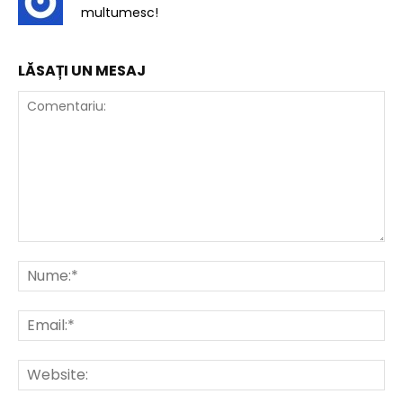
multumesc!
LĂSAȚI UN MESAJ
Comentariu:
Nu
Ema
Web