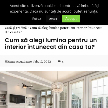
Acest site utilizează cookie-uri pentru a vă îmbunătăți
experiența. Dacă nu sunteți de acord, puteți renunța:
Accept
Refuz
Detalii
Casă și grădină
Cum să alegi lumina pentru un interior întunecat
din casa ta?
Cum să alegi lumina pentru un
interior întunecat din casa ta?
Ultima actualizare:
feb. 17, 2022
0