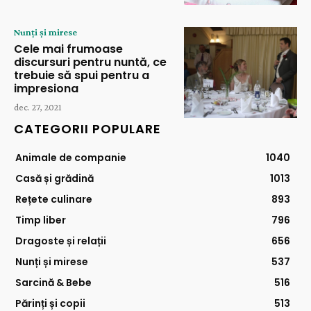
Nunți și mirese
Cele mai frumoase
discursuri pentru nuntă, ce
trebuie să spui pentru a
impresiona
dec. 27, 2021
CATEGORII POPULARE
Animale de companie
1040
Casă și grădină
1013
Rețete culinare
893
Timp liber
796
Dragoste și relații
656
Nunți și mirese
537
Sarcină & Bebe
516
Părinți și copii
513