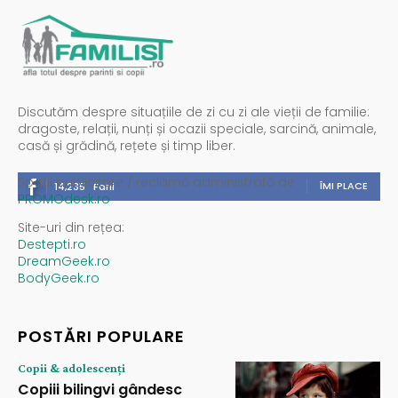
Discutăm despre situațiile de zi cu zi ale vieții de familie:
dragoste, relații, nunți și ocazii speciale, sarcină, animale,
casă și grădină, rețete și timp liber.
Spații publicitare / reclamă administrată de
ÎMI PLACE
14,235
Fani
PROMOdesk.ro
Site-uri din rețea:
Destepti.ro
DreamGeek.ro
BodyGeek.ro
POSTĂRI POPULARE
Copii & adolescenți
Copiii bilingvi gândesc