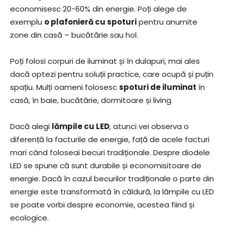
economisesc 20-60% din energie. Poți alege de
exemplu
o plafonieră cu spoturi
pentru anumite
zone din casă – bucătărie sau hol.
Poți folosi corpuri de iluminat și în dulapuri, mai ales
dacă optezi pentru soluții practice, care ocupă și puțin
spațiu. Mulți oameni folosesc
spoturi de iluminat
în
casă, în baie, bucătărie, dormitoare și living.
Dacă alegi
lămpile cu LED
, atunci vei observa o
diferență la facturile de energie, față de acele facturi
mari când foloseai becuri tradiționale. Despre diodele
LED se spune că sunt durabile și economisitoare de
energie. Dacă în cazul becurilor tradiționale o parte din
energie este transformată în căldură, la lămpile cu LED
se poate vorbi despre economie, acestea fiind și
ecologice.