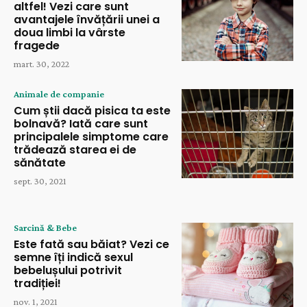
altfel! Vezi care sunt
avantajele învățării unei a
doua limbi la vârste
fragede
mart. 30, 2022
Animale de companie
Cum știi dacă pisica ta este
bolnavă? Iată care sunt
principalele simptome care
trădează starea ei de
sănătate
sept. 30, 2021
Sarcină & Bebe
Este fată sau băiat? Vezi ce
semne îți indică sexul
bebelușului potrivit
tradiției!
nov. 1, 2021