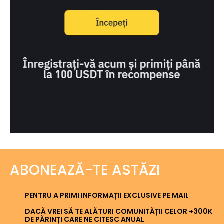
ABONEAZĂ-TE ASTĂZI
PENTRU A PRIMI INFORMAȚII EXCLUSIVE PE MAIL
DACĂ VREI SĂ TE ALĂTURI COMUNITĂȚII CELOR +300K
DE PĂRINȚI CARE NE CITESC ANUAL