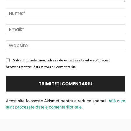
Comentariu:
Nu
Ema
Web
Salvați numele meu, adresa de e-mail și site-ul web în acest
browser pentru data viitoare i comentariu.
Acest site folosește Akismet pentru a reduce spamul.
Află cum
sunt procesate datele comentariilor tale
.