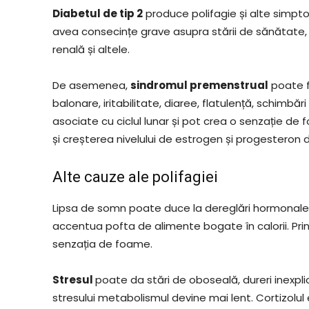
Diabetul de tip 2
produce polifagie și alte simpto
avea consecințe grave asupra stării de sănătate, pr
renală și altele.
De asemenea,
sindromul premenstrual
poate f
balonare, iritabilitate, diaree, flatulență, schimbă
asociate cu ciclul lunar și pot crea o senzație de
și creșterea nivelului de estrogen și progesteron 
Alte cauze ale polifagiei
Lipsa de somn poate duce la dereglări hormonale
accentua pofta de alimente bogate în calorii. Prin
senzația de foame.
Stresul
poate da stări de oboseală, dureri inexpli
stresului metabolismul devine mai lent. Cortizolul 