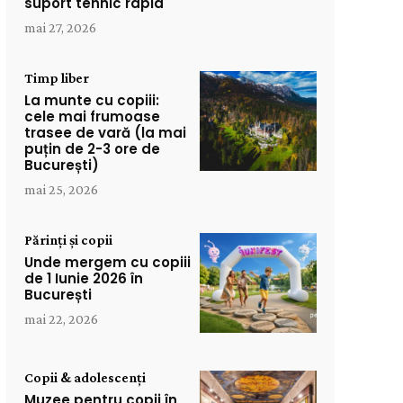
suport tehnic rapid
mai 27, 2026
Timp liber
La munte cu copiii:
cele mai frumoase
trasee de vară (la mai
puțin de 2-3 ore de
București)
mai 25, 2026
Părinți și copii
Unde mergem cu copiii
de 1 Iunie 2026 în
București
mai 22, 2026
Copii & adolescenți
Muzee pentru copii în