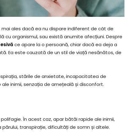
mai ales dacă ea nu dispare indiferent de cât de
ă cu organismul, sau există anumite afecțiuni. Despre
cesivă
ce apare la o persoană, chiar dacă ea deja a
ată. Ea este cauzată de un stil de viață nesănătos, de
nspirația, stările de anxietate, incapacitatea de
 ale inimii, senzația de amețeală și disconfort.
olifagie. În acest caz, apar bătăi rapide ale inimii,
ărului, transpirație, dificultăți de somn și altele.