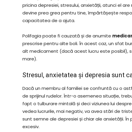
pricina depresiei, stresului, anxietății, atunci el 
devine prea grea pentru tine, împărtășește respon
capacitatea de a ajuta.
Polifagia poate fi cauzată și de anumite
medica
prescrise pentru alte boli. În acest caz, un sfat 
alt medicament (dacă acest lucru este posibil),
mare).
Stresul, anxietatea și depresia sunt ca
Dacă un membru al familiei se confruntă cu o astfe
de sprijinul rudelor. Într-o asemenea situație, tre
fapt o tulburare mintală și deci viziunea lui desp
vedea lucrurile, mai negativ, va avea stări de tri
sunt semne ale depresiei și chiar ale anxietății. În
excesiv.