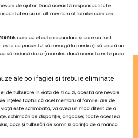
are nevoie de ajutor. Dacă această responsabilitate
sabilitatea cu un alt membru al familiei care are
mente
, care au efecte secundare și care au fost
bun este ca pacientul să meargă la medic și să ceară un
 sau să reducă doza (mai ales dacă aceasta este prea
uze ale polifagiei și trebuie eliminate
l de tulburare în viața de zi cu zi, acesta are nevoie
buie înțeles faptul că acel membru al familiei are de
re viață este schimbată, va avea un mod diferit de a
stețe, schimbări de dispoziție, angoase; toate acestea
 plus, apar și tulburări de somn și dorința de a mânca