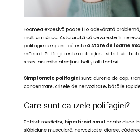
Foamea excesivă poate fi o adevărată problemă, 
mult ai mânca. Asta arată că ceva este în neregul
polifagie se spune că este
o stare de foame ex
mâncat. Polifagia este o afecțiune și trebuie trat
stres, anumite afecțiuni, boli și alți factori.
Simptomele polifagiei
sunt: durerile de cap, tra
concentrare, crizele de nervozitate, bătăile rapide
Care sunt cauzele polifagiei?
Potrivit medicilor,
hipertiroidismul
poate duce la p
slăbiciune musculară, nervozitate, diaree, căderea p