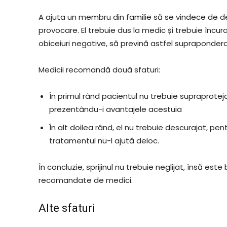
A ajuta un membru din familie să se vindece de de
provocare. El trebuie dus la medic și trebuie înc
obiceiuri negative, să prevină astfel suprapondera
Medicii recomandă două sfaturi:
În primul rând pacientul nu trebuie supraprotej
prezentându-i avantajele acestuia
În alt doilea rând, el nu trebuie descurajat, pen
tratamentul nu-l ajută deloc.
În concluzie, sprijinul nu trebuie neglijat, însă este
recomandate de medici.
Alte sfaturi