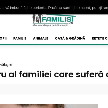
ru a vă îmbunătăți experiența. Dacă nu sunteți de acord, puteți re
OPII
FAMILIE
ANIMALE
CASĂ & GRĂDINĂ
REȚETE C
olifagie?
al familiei care suferă 