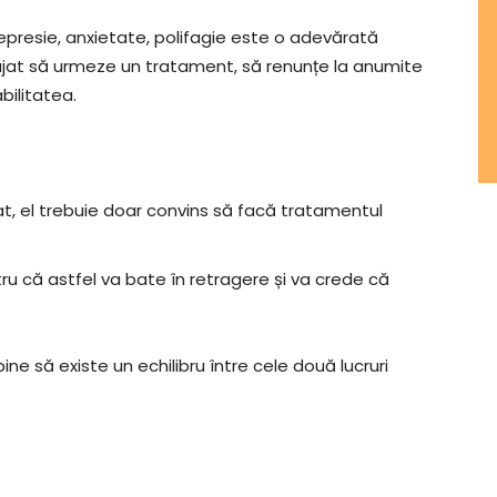
presie, anxietate, polifagie este o adevărată
urajat să urmeze un tratament, să renunțe la anumite
bilitatea.
at, el trebuie doar convins să facă tratamentul
tru că astfel va bate în retragere și va crede că
 bine să existe un echilibru între cele două lucruri