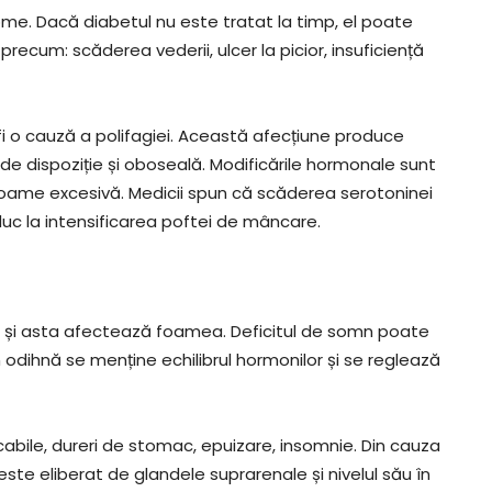
me. Dacă diabetul nu este tratat la timp, el poate
ecum: scăderea vederii, ulcer la picior, insuficiență
i o cauză a polifagiei. Această afecțiune produce
ri de dispoziție și oboseală. Modificările hormonale sunt
 foame excesivă. Medicii spun că scăderea serotoninei
duc la intensificarea poftei de mâncare.
 și asta afectează foamea. Deficitul de somn poate
 odihnă se menține echilibrul hormonilor și se reglează
cabile, dureri de stomac, epuizare, insomnie. Din cauza
este eliberat de glandele suprarenale și nivelul său în