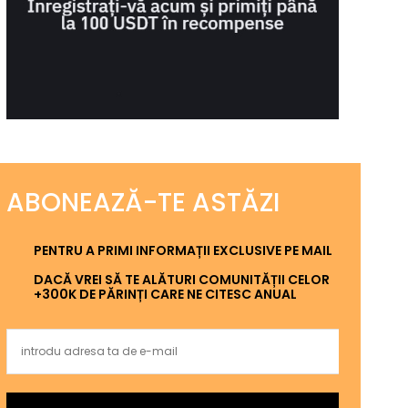
ABONEAZĂ-TE ASTĂZI
PENTRU A PRIMI INFORMAȚII EXCLUSIVE PE MAIL
DACĂ VREI SĂ TE ALĂTURI COMUNITĂȚII CELOR
+300K DE PĂRINȚI CARE NE CITESC ANUAL