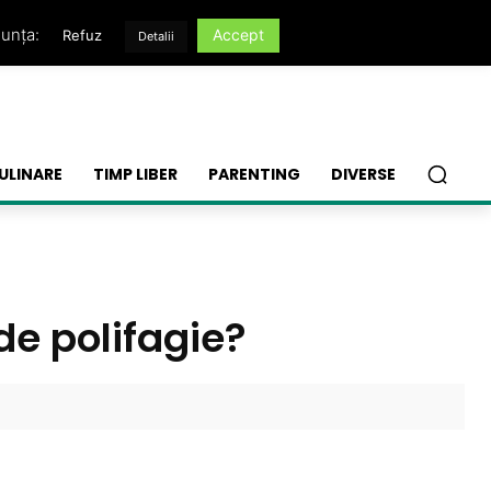
nunța:
Accept
Refuz
Detalii
ULINARE
TIMP LIBER
PARENTING
DIVERSE
de polifagie?