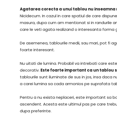
Agatarea corecta a unui tablou nu inseamna n
Nicidecum. In cazul in care spatiul de care dispune
masura, dupa cum am mentionat si in randurile an
care le veti agata realizand o interesanta forma 
De asemenea, tablourile medii, sau mari, pot fi aga
foarte interesant.
Nu uitati de lumina. Probabil va intrebati care est
decorativ.
Este foarte important ca un tablou s
tablourile sunt iluminate de sus in jos, insa daca n
a carei lumina sa cada armonios pe suprafata tabl
Pentru a nu exista neplaceri, este important sa bate
ascendent. Acesta este ultimul pas pe care trebui
dupa preferinte.