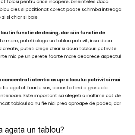
pot folosi pentru orice incapere, bineinteles daca
ablou ales si pozitionat corect poate schimba intreaga
 si chiar si baie.
oul in functie de desing, dar si in functie de
te mare, puteti alege un tablou potrivit, insa daca
 creativ, puteti alege chiar si doua tablouri potrivite.
oarte mic pe un perete foarte mare deoarece aspectul
concentrati atentia asupra locului potrivit si mai
sa fie agatat foarte sus, aceasta fiind o greseala
 interioare. Este important sa alegeti o inaltime cat de
incat tabloul sa nu fie nici prea aproape de podea, dar
 a agata un tablou?