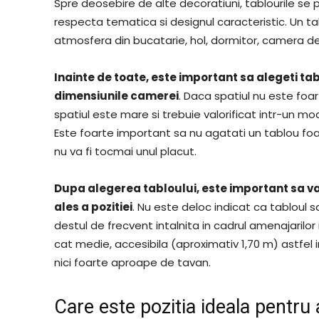
Spre deosebire de alte decoratiuni, tablourile se 
respecta tematica si designul caracteristic. Un t
atmosfera din bucatarie, hol, dormitor, camera de zi
Inainte de toate, este important sa alegeti tabl
dimensiunile camerei
. Daca spatiul nu este foar
spatiul este mare si trebuie valorificat intr-un mod
Este foarte important sa nu agatati un tablou f
nu va fi tocmai unul placut.
Dupa alegerea tabloului, este important sa va 
ales a pozitiei
. Nu este deloc indicat ca tabloul 
destul de frecvent intalnita in cadrul amenajarilor
cat medie, accesibila (aproximativ 1,70 m) astfel 
nici foarte aproape de tavan.
Care este pozitia ideala pentru