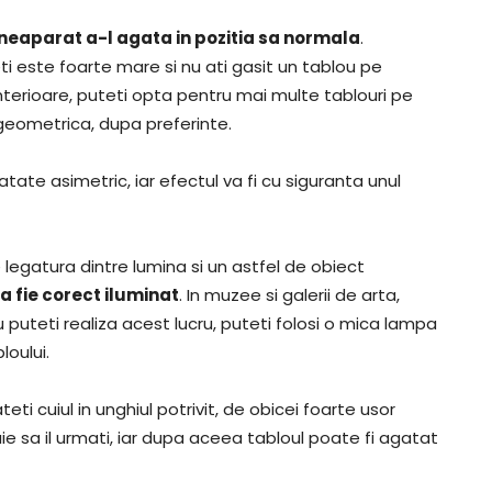
eaparat a-l agata in pozitia sa normala
.
ti este foarte mare si nu ati gasit un tablou pe
terioare, puteti opta pentru mai multe tablouri pe
geometrica, dupa preferinte.
tate asimetric, iar efectul va fi cu siguranta unul
e legatura dintre lumina si un astfel de obiect
a fie corect iluminat
. In muzee si galerii de arta,
u puteti realiza acest lucru, puteti folosi o mica lampa
oului.
ti cuiul in unghiul potrivit, de obicei foarte usor
e sa il urmati, iar dupa aceea tabloul poate fi agatat