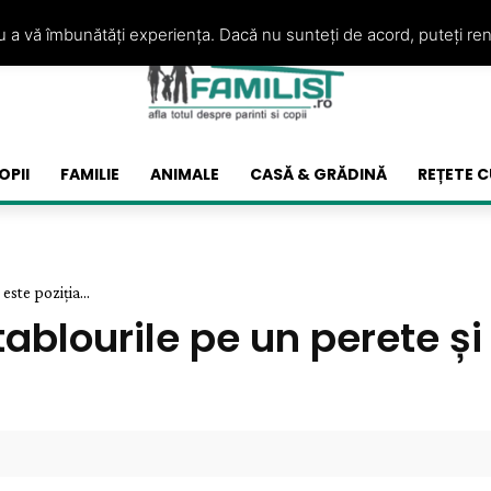
ru a vă îmbunătăți experiența. Dacă nu sunteți de acord, puteți re
OPII
FAMILIE
ANIMALE
CASĂ & GRĂDINĂ
REȚETE C
este poziția...
ablourile pe un perete și 