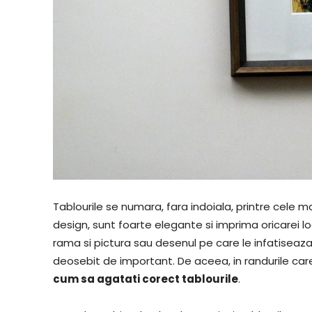
Tablourile se numara, fara indoiala, printre cele m
design, sunt foarte elegante si imprima oricarei l
rama si pictura sau desenul pe care le infatiseaz
deosebit de important. De aceea, in randurile ca
cum sa agatati corect tablourile
.