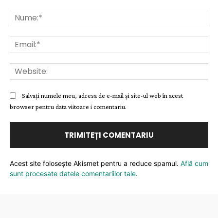
Comentariu:
Nu
Ema
Web
Salvați numele meu, adresa de e-mail și site-ul web în acest
browser pentru data viitoare i comentariu.
Acest site folosește Akismet pentru a reduce spamul.
Află cum
sunt procesate datele comentariilor tale
.