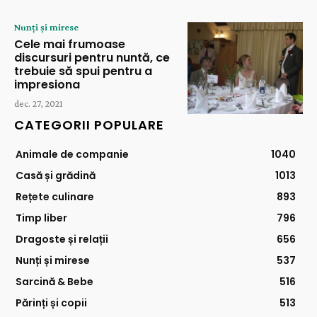
Nunți și mirese
Cele mai frumoase
discursuri pentru nuntă, ce
trebuie să spui pentru a
impresiona
dec. 27, 2021
CATEGORII POPULARE
Animale de companie
1040
Casă și grădină
1013
Rețete culinare
893
Timp liber
796
Dragoste și relații
656
Nunți și mirese
537
Sarcină & Bebe
516
Părinți și copii
513