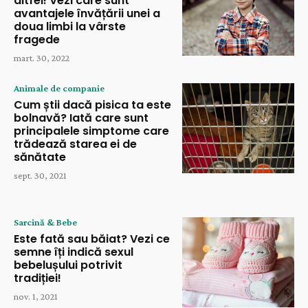
altfel! Vezi care sunt
avantajele învățării unei a
doua limbi la vârste
fragede
mart. 30, 2022
Animale de companie
Cum știi dacă pisica ta este
bolnavă? Iată care sunt
principalele simptome care
trădează starea ei de
sănătate
sept. 30, 2021
Sarcină & Bebe
Este fată sau băiat? Vezi ce
semne îți indică sexul
bebelușului potrivit
tradiției!
nov. 1, 2021