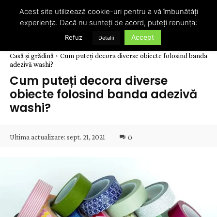
Acest site utilizează cookie-uri pentru a vă îmbunătăți
experiența. Dacă nu sunteți de acord, puteți renunța:
Accept
Refuz
Detalii
Casă și grădină
Cum puteți decora diverse obiecte folosind banda
adezivă washi?
Cum puteți decora diverse
obiecte folosind banda adezivă
washi?
Ultima actualizare:
sept. 21, 2021
0