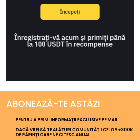
ABONEAZĂ-TE ASTĂZI
PENTRU A PRIMI INFORMAȚII EXCLUSIVE PE MAIL
DACĂ VREI SĂ TE ALĂTURI COMUNITĂȚII CELOR +300K
DE PĂRINȚI CARE NE CITESC ANUAL