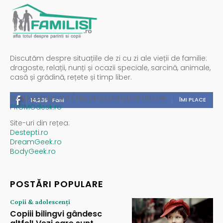
Discutăm despre situațiile de zi cu zi ale vieții de familie:
dragoste, relații, nunți și ocazii speciale, sarcină, animale,
casă și grădină, rețete și timp liber.
Spații publicitare / reclamă administrată de
ÎMI PLACE
14,235
Fani
PROMOdesk.ro
Site-uri din rețea:
Destepti.ro
DreamGeek.ro
BodyGeek.ro
POSTĂRI POPULARE
Copii & adolescenți
Copiii bilingvi gândesc