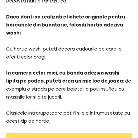
aceasta hartie fantastica.
Daca doriti sa realizati etichete originale pentru
borcanele din bucatarie, folositi hartia adeziva
washi
.
Cu hartia washi puteti decora cadourile pe care le
oferiti celor dragi.
In camera celor mici, cu banda adeziva washi
lipita pe podea, puteti crea un mic loc de joaca
: de
exemplu o strada pe care baieteii o pot insufleti cu
masinile lor si alte jucarii.
Clasicele intrerupatoare pot fi si ele infrumusetate cu
acest tip de hartie.