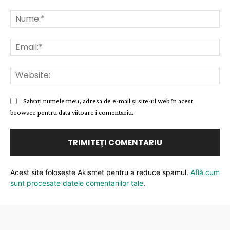
Comentariu:
Nu
Ema
Web
Salvați numele meu, adresa de e-mail și site-ul web în acest
browser pentru data viitoare i comentariu.
Acest site folosește Akismet pentru a reduce spamul.
Află cum
sunt procesate datele comentariilor tale
.