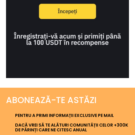
ABONEAZĂ-TE ASTĂZI
PENTRU A PRIMI INFORMAȚII EXCLUSIVE PE MAIL
DACĂ VREI SĂ TE ALĂTURI COMUNITĂȚII CELOR +300K
DE PĂRINȚI CARE NE CITESC ANUAL