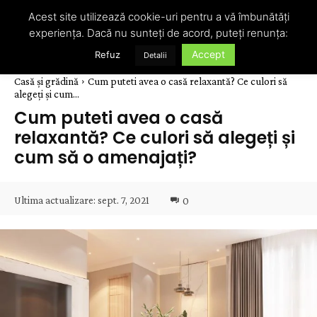
Acest site utilizează cookie-uri pentru a vă îmbunătăți
experiența. Dacă nu sunteți de acord, puteți renunța:
Accept
Refuz
Detalii
Casă și grădină
Cum puteti avea o casă relaxantă? Ce culori să
alegeți și cum...
Cum puteti avea o casă
relaxantă? Ce culori să alegeți și
cum să o amenajați?
Ultima actualizare:
sept. 7, 2021
0