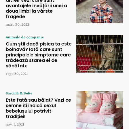
altfel! Vezi care sunt
avantajele învățării unei a
doua limbi la vârste
fragede
mart. 30, 2022
Animale de companie
Cum știi dacă pisica ta este
bolnavă? Iată care sunt
principalele simptome care
trădează starea ei de
sănătate
sept. 30, 2021
Sarcină & Bebe
Este fată sau băiat? Vezi ce
semne îți indică sexul
bebelușului potrivit
tradiției!
nov. 1, 2021