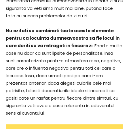
intimitatea caminului dumneavoastra in fiecare zi si cu
siguranta va veti simti mult mai bine, putand face
fata cu succes problemelor de zi cu zi.
Nu ezitati sa combinati toate aceste elemente
pentru ca locuinta dumneavoastra sa fie locul in
care doriti sa va retrageti in fiecare zi
. Foarte multe
case nu doar ca sunt lipsite de personalitate, insa
sunt caracterizate printr-o atmosfera rece, negativa,
care are o influenta negativa pentru toti cei care o
locuiesc. Insa, daca urmati pasii pe care i-am
prezentat anterior, daca alegeti culorile cele mai
potrivite, folositi decoratiunile ideale si incercati sa
gasiti cate un rasfat pentru fiecare dintre simturi, cu
siguranta veti avea o casa relaxanta in adevaratul
sens al cuvantului.