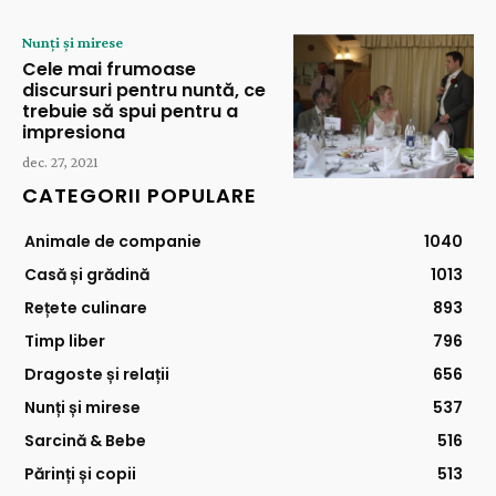
Nunți și mirese
Cele mai frumoase
discursuri pentru nuntă, ce
trebuie să spui pentru a
impresiona
dec. 27, 2021
CATEGORII POPULARE
Animale de companie
1040
Casă și grădină
1013
Rețete culinare
893
Timp liber
796
Dragoste și relații
656
Nunți și mirese
537
Sarcină & Bebe
516
Părinți și copii
513