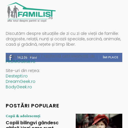
Discutăm despre situațiile de zi cu zi ale vieții de familie:
dragoste, relații, nunți și ocazii speciale, sarcină, animale,
casă și grădină, rețete și timp liber.
Spații publicitare / reclamă administrată de
ÎMI PLACE
14,235
Fani
PROMOdesk.ro
Site-uri din rețea:
Destepti.ro
DreamGeek.ro
BodyGeek.ro
POSTĂRI POPULARE
Copii & adolescenți
Copiii bilingvi gândesc