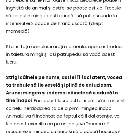
nu trebuie să fie nici foarte mică, deoarece poate fi
înghițită de animal și astfel se poate asfixia. Trebuie
să tai puțin mingea astfel încât să poți ascunde în
interiorul ei 2 boabe de hrană uscată (drept
momeală).
Stai în fața câinelui, îi arăți momeala, apoi o introduci
în taietura mingii și lași patrupedul să vadă acest
lucru.
Strigi câinele pe nume, astfel îl faci atent, vocea
ta trebuie să fie veselă și plină de entuziasm.
Arunci mingea și îndemni câinele să o aducă la
tine înapoi
. Faci acest lucru astfel încât să îi transmiți
câinelui nerăbdarea ta de a primi mingea înapoi.
Animalul va fi încântat de faptul că îi dai atenție, va
lua acest exercițiu ca pe un joc și va încerca să
recupereze mingea cu gura și să o aducă bucuros și