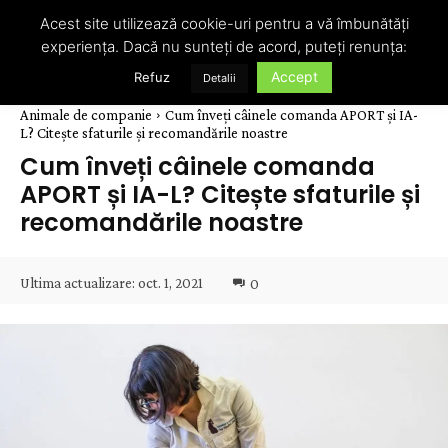
Acest site utilizează cookie-uri pentru a vă îmbunătăți
experiența. Dacă nu sunteți de acord, puteți renunța:
Accept
Refuz
Detalii
Animale de companie
Cum înveți câinele comanda APORT și IA-
L? Citește sfaturile și recomandările noastre
Cum înveți câinele comanda
APORT și IA-L? Citește sfaturile și
recomandările noastre
Ultima actualizare:
oct. 1, 2021
0