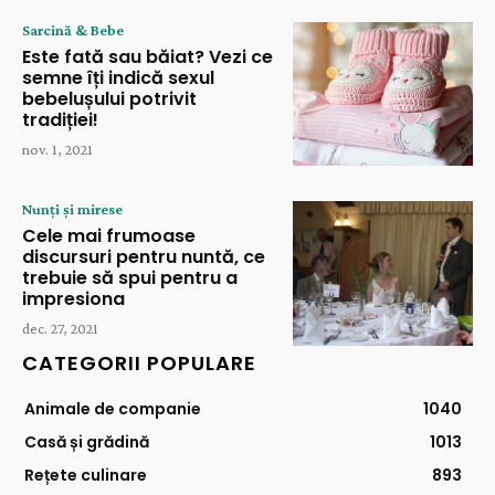
Sarcină & Bebe
Este fată sau băiat? Vezi ce
semne îți indică sexul
bebelușului potrivit
tradiției!
nov. 1, 2021
Nunți și mirese
Cele mai frumoase
discursuri pentru nuntă, ce
trebuie să spui pentru a
impresiona
dec. 27, 2021
CATEGORII POPULARE
Animale de companie
1040
Casă și grădină
1013
Rețete culinare
893