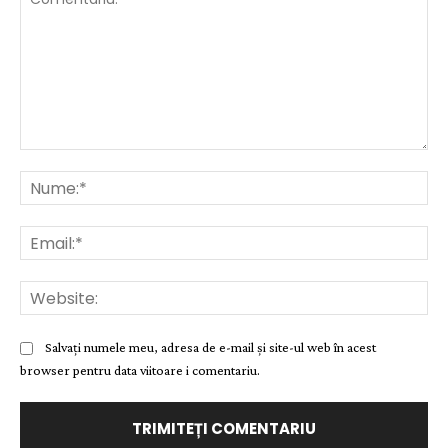
Comentariu:
Nu
Ema
Web
Salvați numele meu, adresa de e-mail și site-ul web în acest
browser pentru data viitoare i comentariu.