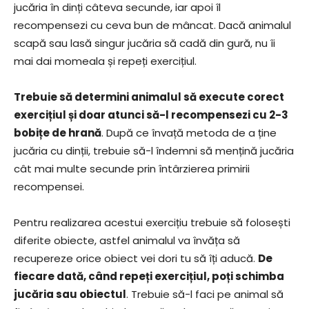
jucăria în dinți câteva secunde, iar apoi îl
recompensezi cu ceva bun de mâncat. Dacă animalul
scapă sau lasă singur jucăria să cadă din gură, nu îi
mai dai momeala și repeți exercițiul.
Trebuie să determini animalul să execute corect
exercițiul și doar atunci să-l recompensezi cu 2-3
bobițe de hrană
. După ce învață metoda de a ține
jucăria cu dinții, trebuie să-l îndemni să mențină jucăria
cât mai multe secunde prin întârzierea primirii
recompensei.
Pentru realizarea acestui exercițiu trebuie să folosești
diferite obiecte, astfel animalul va învăța să
recupereze orice obiect vei dori tu să îți aducă.
De
fiecare dată, când repeți exercițiul, poți schimba
jucăria sau obiectul
. Trebuie să-l faci pe animal să