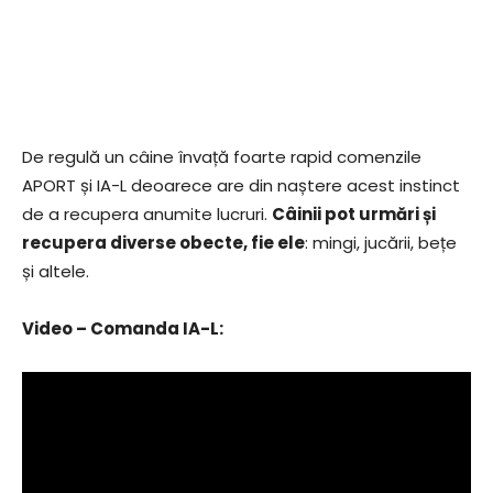
De regulă un câine învață foarte rapid comenzile
APORT și IA-L deoarece are din naștere acest instinct
de a recupera anumite lucruri.
Câinii pot urmări și
recupera diverse obecte, fie ele
: mingi, jucării, bețe
și altele.
Video – Comanda IA-L: