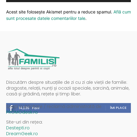
Acest site folosește Akismet pentru a reduce spamul.
Află cum
sunt procesate datele comentariilor tale
.
Discutăm despre situațiile de zi cu zi ale vieții de familie:
dragoste, relații, nunți și ocazii speciale, sarcină, animale,
casă și grădină, rețete și timp liber.
Spații publicitare / reclamă administrată de
ÎMI PLACE
14,235
Fani
PROMOdesk.ro
Site-uri din rețea:
Destepti.ro
DreamGeek.ro