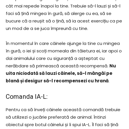
cât mai repede înapoi la tine. Trebuie să-l lauzi și să-l
faci să țină mingea în gură, să alerge cu ea, să se
bucure că a reușit să o țină, să ia acest exercițiu ca pe
un mod de a se juca împreună cu tine.
În momentul în care câinele ajunge la tine cu mingea
în gură, o iei și scoți momeala din tăietura ei, iar apoi o
dai animalului care cu siguranță a așteptat cu
nerăbdare să primească această recompensă.
Nu
uita niciodată să lauzi câinele, să-l mângâi pe
blană și desigur să-l recompensezi cu hrană
.
Comanda IA-L:
Pentru ca să înveți câinele această comandă trebuie
să utilizezi o jucărie preferată de animal. Întinzi
obiectul spre botul câinelui și îi spui IA-L. Îl faci să țină