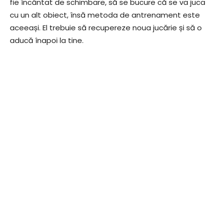
fie încântat de schimbare, să se bucure că se va juca
cu un alt obiect, însă metoda de antrenament este
aceeași. El trebuie să recupereze noua jucărie și să o
aducă înapoi la tine.