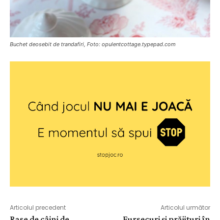
Buchet deosebit de trandafiri, Foto: opulentcottage.typepad.com
Articolul precedent
Articolul următor
Rase de câini de
Fursecuri și prăjituri în