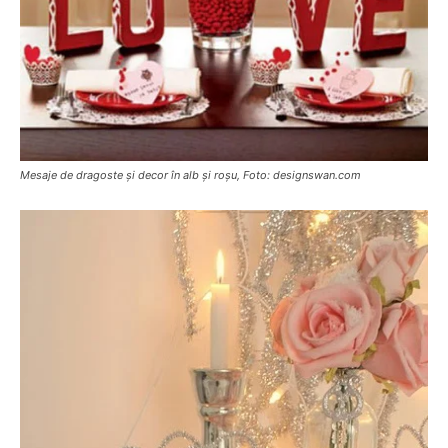
Mesaje de dragoste și decor în alb și roșu, Foto: designswan.com