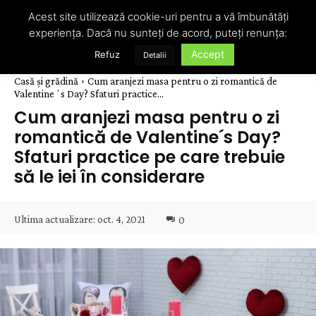
Acest site utilizează cookie-uri pentru a vă îmbunătăți
experiența. Dacă nu sunteți de acord, puteți renunța:
Accept
Refuz
Detalii
Casă și grădină
Cum aranjezi masa pentru o zi romantică de
Valentine´s Day? Sfaturi practice...
Cum aranjezi masa pentru o zi
romantică de Valentine´s Day?
Sfaturi practice pe care trebuie
să le iei în considerare
Ultima actualizare:
oct. 4, 2021
0