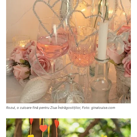
Rozul, o culoare fină pentru Ziua Îndrăgostiților, Foto: ginalouise.com