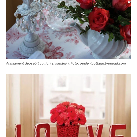
Aranjament deosebit cu flori și lumânări, Foto: opulentcottage.typepad.com