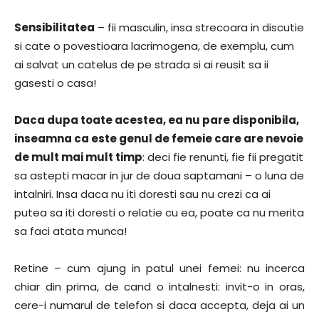
Sensibilitatea
– fii masculin, insa strecoara in discutie
si cate o povestioara lacrimogena, de exemplu, cum
ai salvat un catelus de pe strada si ai reusit sa ii
gasesti o casa!
Daca dupa toate acestea, ea nu pare disponibila,
inseamna ca este genul de femeie care are nevoie
de mult mai mult timp
: deci fie renunti, fie fii pregatit
sa astepti macar in jur de doua saptamani – o luna de
intalniri. Insa daca nu iti doresti sau nu crezi ca ai
putea sa iti doresti o relatie cu ea, poate ca nu merita
sa faci atata munca!
Retine – cum ajung in patul unei femei: nu incerca
chiar din prima, de cand o intalnesti: invit-o in oras,
cere-i numarul de telefon si daca accepta, deja ai un