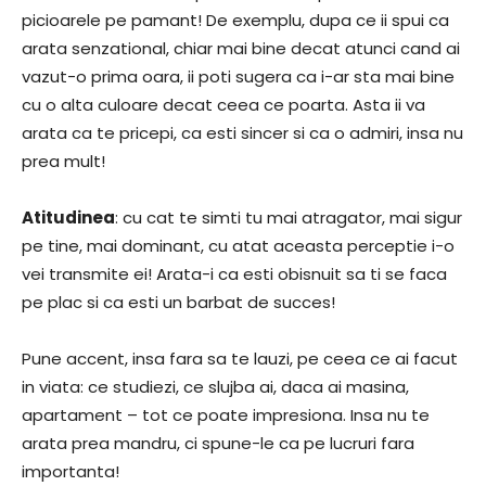
picioarele pe pamant! De exemplu, dupa ce ii spui ca
arata senzational, chiar mai bine decat atunci cand ai
vazut-o prima oara, ii poti sugera ca i-ar sta mai bine
cu o alta culoare decat ceea ce poarta. Asta ii va
arata ca te pricepi, ca esti sincer si ca o admiri, insa nu
prea mult!
Atitudinea
: cu cat te simti tu mai atragator, mai sigur
pe tine, mai dominant, cu atat aceasta perceptie i-o
vei transmite ei! Arata-i ca esti obisnuit sa ti se faca
pe plac si ca esti un barbat de succes!
Pune accent, insa fara sa te lauzi, pe ceea ce ai facut
in viata: ce studiezi, ce slujba ai, daca ai masina,
apartament – tot ce poate impresiona. Insa nu te
arata prea mandru, ci spune-le ca pe lucruri fara
importanta!