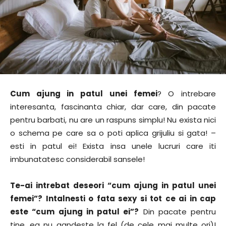
Cum ajung in patul unei femei
? O intrebare
interesanta, fascinanta chiar, dar care, din pacate
pentru barbati, nu are un raspuns simplu! Nu exista nici
o schema pe care sa o poti aplica grijuliu si gata! –
esti in patul ei! Exista insa unele lucruri care iti
imbunatatesc considerabil sansele!
Te-ai intrebat deseori “cum ajung in patul unei
femei”? Intalnesti o fata sexy si tot ce ai in cap
este “cum ajung in patul ei”?
Din pacate pentru
tine, ea nu gandeste la fel (de cele mai multe ori)!