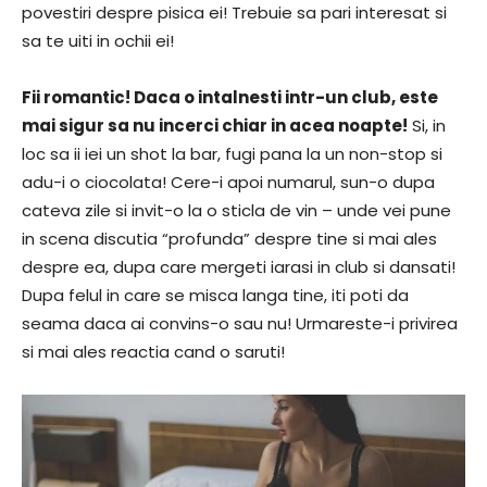
povestiri despre pisica ei! Trebuie sa pari interesat si
sa te uiti in ochii ei!
Fii romantic! Daca o intalnesti intr-un club, este
mai sigur sa nu incerci chiar in acea noapte!
Si, in
loc sa ii iei un shot la bar, fugi pana la un non-stop si
adu-i o ciocolata! Cere-i apoi numarul, sun-o dupa
cateva zile si invit-o la o sticla de vin – unde vei pune
in scena discutia “profunda” despre tine si mai ales
despre ea, dupa care mergeti iarasi in club si dansati!
Dupa felul in care se misca langa tine, iti poti da
seama daca ai convins-o sau nu! Urmareste-i privirea
si mai ales reactia cand o saruti!