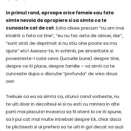
In primul rand, aproape orice femeie sau fata
simte nevoia de apropiere si sa simta ca te
cunoaste cat de cat
. Evita clisee precum “nu am mai
intalnit o fata ca tine”, “eu nu fac asta de obicei, dar”,
“sunt atat de deprimat si nu stiu cine poate sa ma
ajute” etc! Axeaza-te, in schimb, pe sinceritate si
povesteste-i cate ceva (lucrurile bune) despre tine,
despre ce iti place, despre familie – va simti ca te
cunoaste dupa o discutie “profunda” de vreo doua
ore!
Trebuie ca ea sa simta ca, atunci cand vorbeste, nu
te uiti doar in decolteul ei si nu esti cu mintea in alte
parti mai placute! Incearca sa fii atent la ce iti spune,
sa ii pui cat mai multe intrebari despre EA, chiar daca
te plictisesti si ai prefera sa te uiti in gol decat sa auzi