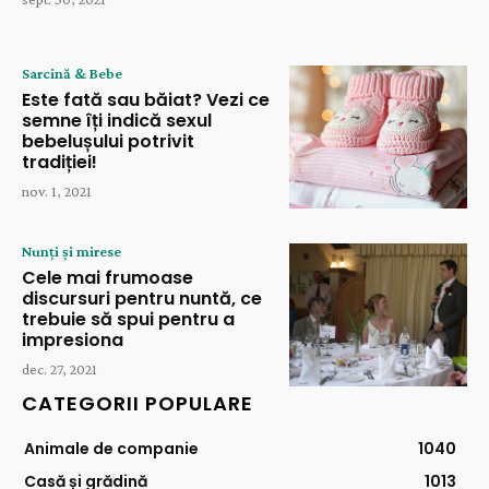
Sarcină & Bebe
Este fată sau băiat? Vezi ce
semne îți indică sexul
bebelușului potrivit
tradiției!
nov. 1, 2021
Nunți și mirese
Cele mai frumoase
discursuri pentru nuntă, ce
trebuie să spui pentru a
impresiona
dec. 27, 2021
CATEGORII POPULARE
Animale de companie
1040
Casă și grădină
1013