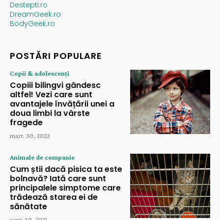
Destepti.ro
DreamGeek.ro
BodyGeek.ro
POSTĂRI POPULARE
Copii & adolescenți
Copiii bilingvi gândesc
altfel! Vezi care sunt
avantajele învățării unei a
doua limbi la vârste
fragede
mart. 30, 2022
Animale de companie
Cum știi dacă pisica ta este
bolnavă? Iată care sunt
principalele simptome care
trădează starea ei de
sănătate
sept. 30, 2021