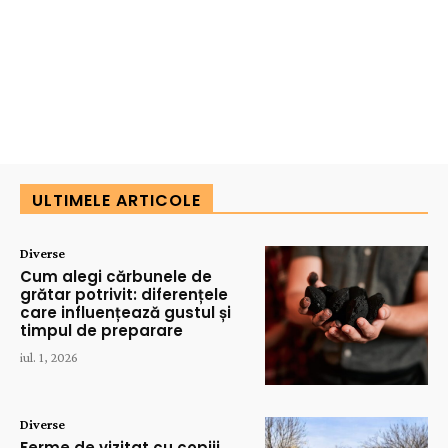
ULTIMELE ARTICOLE
Diverse
Cum alegi cărbunele de
grătar potrivit: diferențele
care influențează gustul și
timpul de preparare
iul. 1, 2026
Diverse
Ferme de vizitat cu copiii