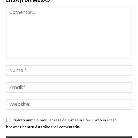
LĂSAȚI UN MESAJ
Comentariu:
Nu
Ema
Web
Salvați numele meu, adresa de e-mail și site-ul web în acest
browser pentru data viitoare i comentariu.