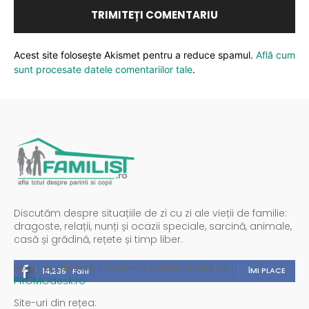
Acest site folosește Akismet pentru a reduce spamul.
Află cum
sunt procesate datele comentariilor tale
.
Discutăm despre situațiile de zi cu zi ale vieții de familie:
dragoste, relații, nunți și ocazii speciale, sarcină, animale,
casă și grădină, rețete și timp liber.
Spații publicitare / reclamă administrată de
ÎMI PLACE
14,235
Fani
PROMOdesk.ro
Site-uri din rețea: