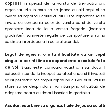
copilasi
: in special de la varsta de trei-patru ani,
organizati zile in care sa se joace cu alti copii si sa
invete sa imparta jucariile cu altii. Este important sa se
invete cu compania celor de varsta sa si de varste
apropiate inca de la o varsta frageda (inaintea
gradinitei), sa invete regulile de comportare si sa nu
se simta intotdeauna in centrul atentiei.
Legat de egoism, o alta dificultate cu un copil
singur la parinti tine de dependenta acestuia fata
de voi
. Sigur, este comoara voastra, insa daca il
sufocati inca de la inceput cu afectiunea si il invatati
sa isi petreaca tot timpul impreuna cu voi, el nu va fi in
stare sa se desprinda si va intampina dificultati de
adaptare odata cu timpul inscrierii la gradinita.
Asadar, este bine sa organizati zile de joaca cu alti