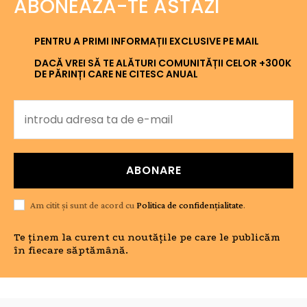
ABONEAZĂ-TE ASTĂZI
PENTRU A PRIMI INFORMAȚII EXCLUSIVE PE MAIL
DACĂ VREI SĂ TE ALĂTURI COMUNITĂȚII CELOR +300K
DE PĂRINȚI CARE NE CITESC ANUAL
ABONARE
Am citit și sunt de acord cu
Politica de confidențialitate
.
Te ținem la curent cu noutățile pe care le publicăm
în fiecare săptămână.