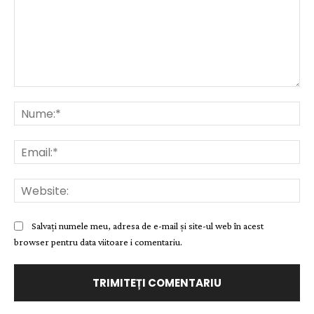
Comentariu:
Nu
Ema
Web
Salvați numele meu, adresa de e-mail și site-ul web în acest
browser pentru data viitoare i comentariu.