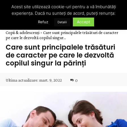
Acest site utilizează cookie-uri pentru a vă îmbunătăți
experiența. Dacă nu sunteți de acord, puteți renunța:
Accept
Refuz
Detalii
Copii & adolescenți
Care sunt principalele trăsături de caracter
pe care le dezvoltă copilul singur...
Care sunt principalele trăsături
de caracter pe care le dezvoltă
copilul singur la părinți
Ultima actualizare:
mart. 9, 2022
0