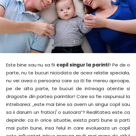
Este bine sau nu sa fii
copil singur la parinti
? Pe de o
parte, nu te bucuri niciodata de acea relatie speciala,
nu vei avea o persoana care sa iti fie mereu aproape,
pe de alta parte, te bucuri de intreaga atentie si
dragoste din partea parintilor! Care sa fie raspunsul la
intrebarea: „este mai bine sa avem un singur copil sau
sa ii daruim un fratior/ o surioara”? Realitatea este ca
depinde: ca in orice situatie, exista parti bune si parti
mai putin bune, insa felul in care evolueaza un copil
este influentat intr-o masura mult mai mare de stilul