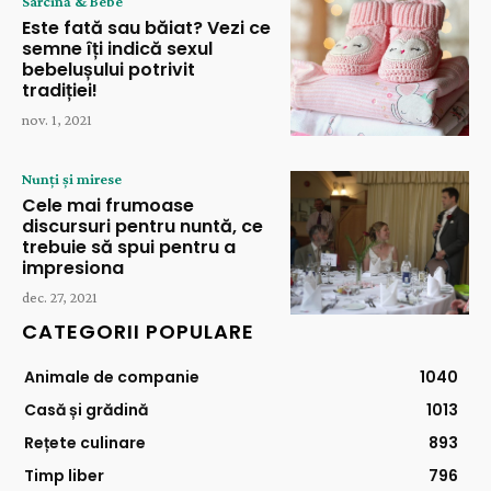
Sarcină & Bebe
Este fată sau băiat? Vezi ce
semne îți indică sexul
bebelușului potrivit
tradiției!
nov. 1, 2021
Nunți și mirese
Cele mai frumoase
discursuri pentru nuntă, ce
trebuie să spui pentru a
impresiona
dec. 27, 2021
CATEGORII POPULARE
Animale de companie
1040
Casă și grădină
1013
Rețete culinare
893
Timp liber
796