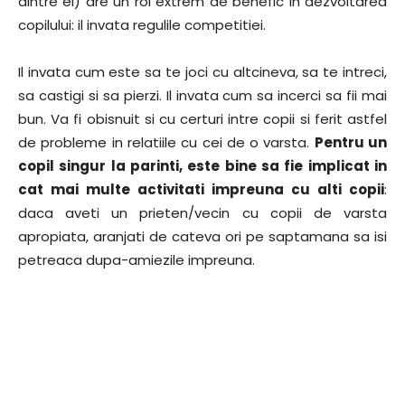
dintre ei) are un rol extrem de benefic in dezvoltarea
copilului: il invata regulile competitiei.
Il invata cum este sa te joci cu altcineva, sa te intreci,
sa castigi si sa pierzi. Il invata cum sa incerci sa fii mai
bun. Va fi obisnuit si cu certuri intre copii si ferit astfel
de probleme in relatiile cu cei de o varsta.
Pentru un
copil singur la parinti, este bine sa fie implicat in
cat mai multe activitati impreuna cu alti copii
:
daca aveti un prieten/vecin cu copii de varsta
apropiata, aranjati de cateva ori pe saptamana sa isi
petreaca dupa-amiezile impreuna.