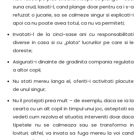
suna crud, lasati-l, cand plange doar pentru ca i s-a
refuzat o jucarie, sa se calmeze singur si explicati-i
apoi ca nu poate avea totul, ca nu va permiteti;
Invatati-l de la cinci-sase ani cu responsabilitati
diverse in casa si cu „plata” lucrurilor pe care si le
doreste;
Asigurati-i dinainte de gradinita compania regulata
a altor copii;
Nu stati mereu langa el, oferiti-i activitati placute
de unul singur;
Nu il protejati prea mult – de exemplu, daca se ia la
cearta cu un alt copil in timpul unui joc, asteptati sa
vedeti cum rezolva el situatia; interveniti doar daca
tipetele nu se calmeaza sau se transforma in
lovituri; altfel, va invata sa fuga mereu la voi cand