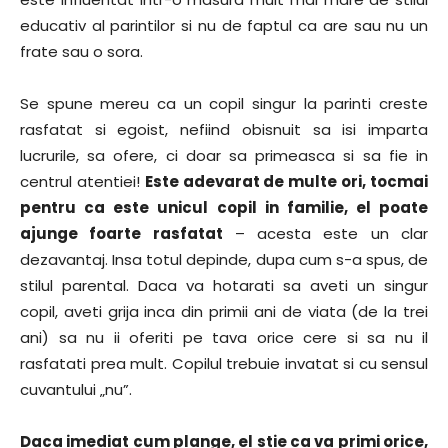
educativ al parintilor si nu de faptul ca are sau nu un
frate sau o sora.
Se spune mereu ca un copil singur la parinti creste
rasfatat si egoist, nefiind obisnuit sa isi imparta
lucrurile, sa ofere, ci doar sa primeasca si sa fie in
centrul atentiei!
Este adevarat de multe ori, tocmai
pentru ca este unicul copil in familie, el poate
ajunge foarte rasfatat
– acesta este un clar
dezavantaj. Insa totul depinde, dupa cum s-a spus, de
stilul parental. Daca va hotarati sa aveti un singur
copil, aveti grija inca din primii ani de viata (de la trei
ani) sa nu ii oferiti pe tava orice cere si sa nu il
rasfatati prea mult. Copilul trebuie invatat si cu sensul
cuvantului „nu”.
Daca imediat cum plange, el stie ca va primi orice,