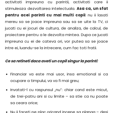
activitati impreuna cu parintii, activitati care ii
stimuleaza dezvoltarea intelectuala.
Asa ca, un sfat
pentru acei parinti cu mai multi copii
: nu ii lasati
mereu sa se joace impreuna sau sa se uite la TV, ci
jucati cu ei jocuri de cultura, de analiza, de calcul, de
proiectare pentru a le dezvolta mintea. Dupa ce jucati
impreuna cu ei de cateva ori, vor putea sa se joace
intre ei, luandu-se la intrecere, cum fac toti fratii.
Ce sa retineti daca aveti un copil singur la parinti
:
Financiar va este mai usor, insa emotional si ca
ocupare a timpului, va va fi mai greu;
Invatati-l cu raspunsul „nu”: chiar cand este micut,
de trei-patru ani si cu limite – sa stie ca nu poate
sa ceara orice;
Nu ii faceti pe plac oricand incepe sa planga – desi