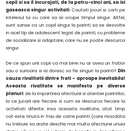
copii si sa il incurajati, de la patru-cinci ani, sa isi
gaseasca singur activitati
. Cautati jocuri si carti pe
intelesul lui cu care sa isi ocupe timpul singur. Altfel,
sunt sanse ca un copil singur la parinti sa se dezvolte
in acel tip de adolescent legat de parinti, cu probleme
de socializare si adaptare, care nu se poate descurca
singur.
De ce spun unii copii ca mai bine nu ar avea un fratior
sau o surioara si isi doresc sa fie singuri la parinti?
Din
cauza rivalitatii dintre frati – aproape inevitabila!
Aceasta rivalitate se manifesta pe diverse
planuri
: de la impartirea afectiunii si atentiei parintilor,
la ce jucarii are fiecare si cum se descurca fiecare la
activitati diferite. Insa aceasta rivalitate, atat timp
cat este tinuta in frau de catre parinti (care niciodata
nu trebuie sa arate deschis mai multa afectiune unuia