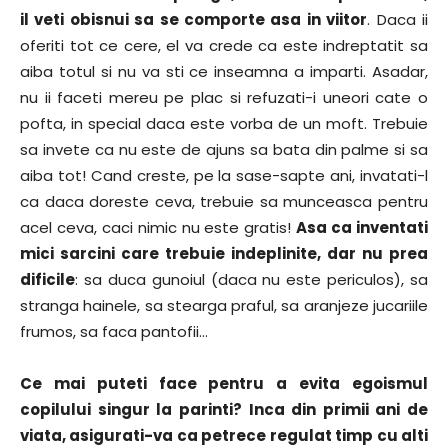
il veti obisnui sa se comporte asa in viitor
. Daca ii
oferiti tot ce cere, el va crede ca este indreptatit sa
aiba totul si nu va sti ce inseamna a imparti. Asadar,
nu ii faceti mereu pe plac si refuzati-i uneori cate o
pofta, in special daca este vorba de un moft. Trebuie
sa invete ca nu este de ajuns sa bata din palme si sa
aiba tot! Cand creste, pe la sase-sapte ani, invatati-l
ca daca doreste ceva, trebuie sa munceasca pentru
acel ceva, caci nimic nu este gratis!
Asa ca inventati
mici sarcini care trebuie indeplinite, dar nu prea
dificile
: sa duca gunoiul (daca nu este periculos), sa
stranga hainele, sa stearga praful, sa aranjeze jucariile
frumos, sa faca pantofii…
Ce mai puteti face pentru a evita egoismul
copilului singur la parinti? Inca din primii ani de
viata, asigurati-va ca petrece regulat timp cu alti