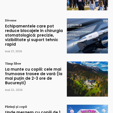
Diverse
Echipamentele care pot
reduce blocajele în chirurgia
stomatologică: precizie,
vizibilitate și suport tehnic
rapid
mai 27, 2026
Timp liber
La munte cu copiii: cele mai
frumoase trasee de vară (la
mai puțin de 2-3 ore de
București)
mai 25, 2026
Părinți și copii
Unde mergem cu copiii de 1