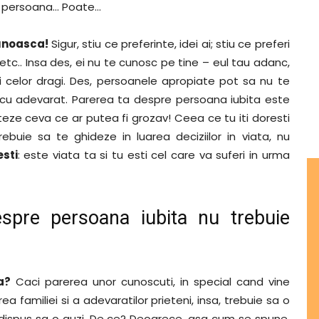
a persoana… Poate…
cunoasca!
Sigur, stiu ce preferinte, idei ai; stiu ce preferi
 etc.. Insa des, ei nu te cunosc pe tine – eul tau adanc,
 si celor dragi. Des, persoanele apropiate pot sa nu te
u cu adevarat. Parerea ta despre persoana iubita este
eze ceva ce ar putea fi grozav! Ceea ce tu iti doresti
ebuie sa te ghideze in luarea deciziilor in viata, nu
sti
: este viata ta si tu esti cel care va suferi in urma
despre persoana iubita nu trebuie
a?
Caci parerea unor cunoscuti, in special cand vine
ea familiei si a adevaratilor prieteni, insa, trebuie sa o
fii dispus sa o auzi. De ce? Deoarece, asa cum se spune,