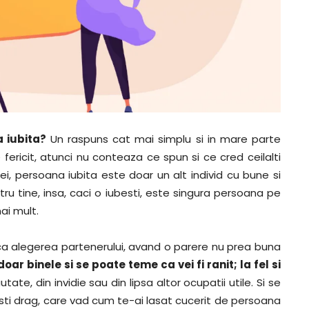
 iubita?
Un raspuns cat mai simplu si in mare parte
 fericit, atunci nu conteaza ce spun si ce cred ceilalti
ei, persoana iubita este doar un alt individ cu bune si
ntru tine, insa, caci o iubesti, este singura persoana pe
ai mult.
ritica alegerea partenerului, avand o parere nu prea buna
doar binele si se poate teme ca vei fi ranit; la fel si
tate, din invidie sau din lipsa altor ocupatii utile. Si se
sti drag, care vad cum te-ai lasat cucerit de persoana