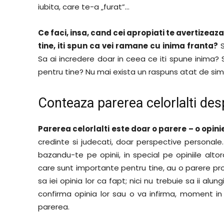
iubita, care te-a „furat”…
Ce faci, insa, cand cei apropiati te avertizeaz
tine, iti spun ca vei ramane cu inima franta?
S
Sa ai incredere doar in ceea ce iti spune inima? 
pentru tine? Nu mai exista un raspuns atat de si
Conteaza parerea celorlalti des
Parerea celorlalti este doar o parere – o opini
credinte si judecati, doar perspective personale
bazandu-te pe opinii, in special pe opiniile alt
care sunt importante pentru tine, au o parere pr
sa iei opinia lor ca fapt; nici nu trebuie sa ii alu
confirma opinia lor sau o va infirma, moment in 
parerea.