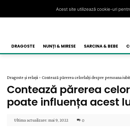
Acest site utilizează cookie-uri pent
DRAGOSTE
NUNȚI & MIRESE
SARCINA & BEBE
C
Dragoste și relații
Contează părerea celorlalți despre persoana iubită
Contează părerea celorl
poate influența acest l
Ultima actualizare:
mai 9, 2022
0