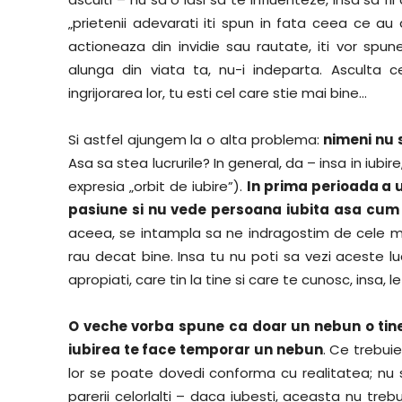
„prietenii adevarati iti spun in fata ceea ce au d
actioneaza din invidie sau rautate, iti vor spune
alunga din viata ta, nu-i indeparta. Asculta 
ingrijorarea lor, tu esti cel care stie mai bine…
Si astfel ajungem la o alta problema:
nimeni nu s
Asa sa stea lucrurile? In general, da – insa in iubir
expresia „orbit de iubire”).
In prima perioada a u
pasiune si nu vede persoana iubita asa cum e
aceea, se intampla sa ne indragostim de cele ma
rau decat bine. Insa tu nu poti sa vezi aceste lucr
apropiati, care tin la tine si care te cunosc, insa, l
O veche vorba spune ca doar un nebun o tine 
iubirea te face temporar un nebun
. Ce trebuie
lor se poate dovedi conforma cu realitatea; nu 
parerii celorlalti – daca iubesti, aceasta nu tre