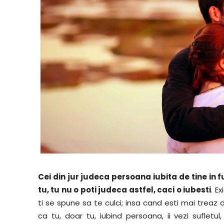
Cei din jur judeca persoana iubita de tine in 
tu, tu nu o poti judeca astfel, caci o iubesti
. E
ti se spune sa te culci; insa cand esti mai treaz d
ca tu, doar tu, iubind persoana, ii vezi sufle