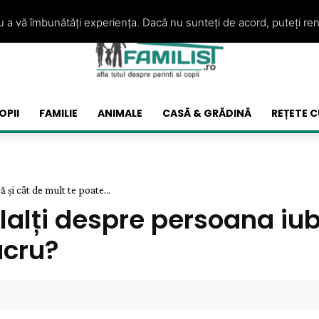
ru a vă îmbunătăți experiența. Dacă nu sunteți de acord, puteți re
OPII
FAMILIE
ANIMALE
CASĂ & GRĂDINĂ
REȚETE C
 și cât de mult te poate...
alți despre persoana iubi
ucru?