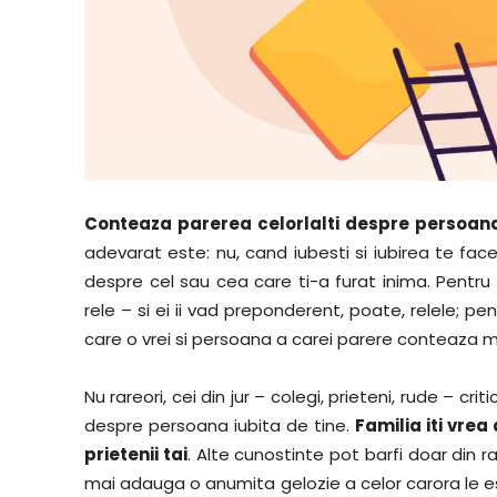
Conteaza parerea celorlalti despre persoana
adevarat este: nu, cand iubesti si iubirea te face
despre cel sau cea care ti-a furat inima. Pentru 
rele – si ei ii vad preponderent, poate, relele; pe
care o vrei si persoana a carei parere conteaza m
Nu rareori, cei din jur – colegi, prieteni, rude – c
despre persoana iubita de tine.
Familia iti vrea 
prietenii tai
. Alte cunostinte pot barfi doar din rau
mai adauga o anumita gelozie a celor carora le e