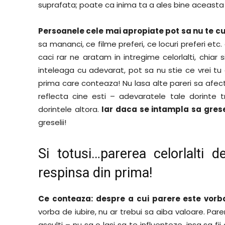
suprafata; poate ca inima ta a ales bine aceast
Persoanele cele mai apropiate pot sa nu te 
sa mananci, ce filme preferi, ce locuri preferi etc.
caci rar ne aratam in intregime celorlalti, chiar
inteleaga cu adevarat, pot sa nu stie ce vrei t
prima care conteaza! Nu lasa alte pareri sa afect
reflecta cine esti – adevaratele tale dorinte tr
dorintele altora.
Iar daca se intampla sa grese
greselii!
Si totusi…parerea celorlalti 
respinsa din prima!
Ce conteaza: despre a cui parere este vorb
vorba de iubire, nu ar trebui sa aiba valoare. Parer
asculti – nu sa o lasi sa te influenteze, insa sa 