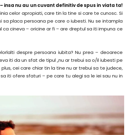
 insa nu au un cuvant definitiv de spus in viata ta!
a celor apropiati, care tin la tine si care te cunosc. Si
si sa placa persoana pe care o iubesti. Nu se intampla
ca cineva – oricine ar fi – are dreptul sa iti impuna ce
orlalti despre persoana iubita? Nu prea – deoarece
 iti da un sfat de tipul „nu ar trebui sa o/il iubesti pe
n plus, cei care chiar tin la tine nu ar trebui sa te judece,
 sa iti ofere sfaturi – pe care tu alegi sa le iei sau nu in