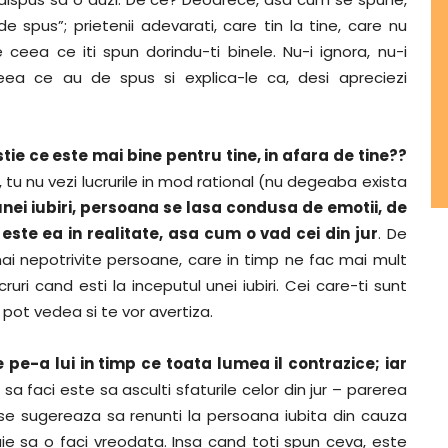
e spus”; prietenii adevarati, care tin la tine, care nu
 ceea ce iti spun dorindu-ti binele. Nu-i ignora, nu-i
ceea ce au de spus si explica-le ca, desi apreciezi
tie ce este mai bine pentru tine, in afara de tine??
e, tu nu vezi lucrurile in mod rational (nu degeaba exista
nei iubiri, persoana se lasa condusa de emotii, de
ste ea in realitate, asa cum o vad cei din jur
. De
i nepotrivite persoane, care in timp ne fac mai mult
uri cand esti la inceputul unei iubiri. Cei care-ti sunt
e pot vedea si te vor avertiza.
pe-a lui in timp ce toata lumea il contrazice; iar
 sa faci este sa asculti sfaturile celor din jur – parerea
se sugereaza sa renunti la persoana iubita din cauza
buie sa o faci vreodata. Insa cand toti spun ceva, este