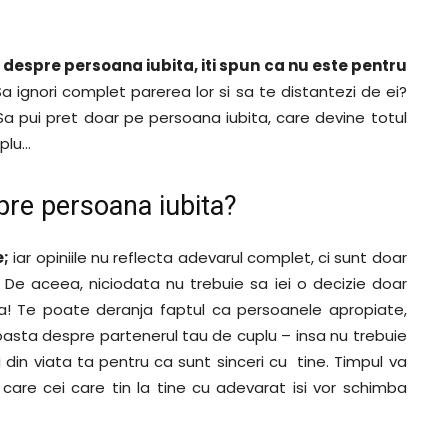
a despre persoana iubita, iti spun ca nu este pentru
a ignori complet parerea lor si sa te distantezi de ei?
Sa pui pret doar pe persoana iubita, care devine totul
mplu…
pre persoana iubita?
e;
iar opiniile nu reflecta adevarul complet, ci sunt doar
. De aceea, niciodata nu trebuie sa iei o decizie doar
ora! Te poate deranja faptul ca persoanele apropiate,
oasta despre partenerul tau de cuplu – insa nu trebuie
ngi din viata ta pentru ca sunt sinceri cu tine. Timpul va
care cei care tin la tine cu adevarat isi vor schimba