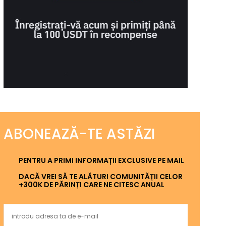
ABONEAZĂ-TE ASTĂZI
PENTRU A PRIMI INFORMAȚII EXCLUSIVE PE MAIL
DACĂ VREI SĂ TE ALĂTURI COMUNITĂȚII CELOR
+300K DE PĂRINȚI CARE NE CITESC ANUAL