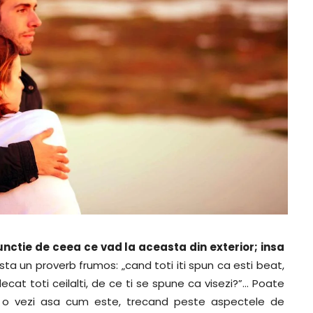
functie de ceea ce vad la aceasta din exterior; insa
xista un proverb frumos: „cand toti iti spun ca esti beat,
ecat toti ceilalti, de ce ti se spune ca visezi?”… Poate
tul, o vezi asa cum este, trecand peste aspectele de