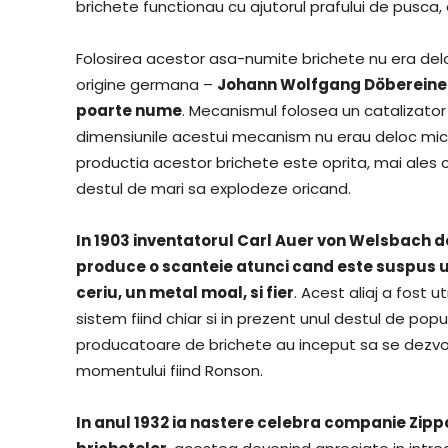
brichete functionau cu ajutorul prafului de pusca,
Folosirea acestor asa-numite brichete nu era delo
origine germana –
Johann Wolfgang Döbereiner 
poarte nume
. Mecanismul folosea un catalizator 
dimensiunile acestui mecanism nu erau deloc mici f
productia acestor brichete este oprita, mai ales 
destul de mari sa explodeze oricand.
In 1903 inventatorul Carl Auer von Welsbach d
produce o scanteie atunci cand este suspus une
ceriu, un metal moal, si fier
. Acest aliaj a fost u
sistem fiind chiar si in prezent unul destul de popu
producatoare de brichete au inceput sa se dezvol
momentului fiind Ronson.
In anul 1932 ia nastere celebra companie Zipp