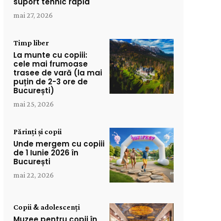
suport tehnic rapid
mai 27, 2026
Timp liber
La munte cu copiii:
cele mai frumoase
trasee de vară (la mai
puțin de 2-3 ore de
București)
mai 25, 2026
Părinți și copii
Unde mergem cu copiii
de 1 Iunie 2026 în
București
mai 22, 2026
Copii & adolescenți
Muzee pentru copii în