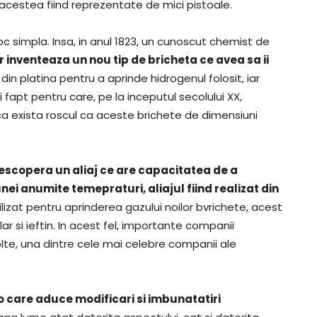
 acestea fiind reprezentate de mici pistoale.
c simpla. Insa, in anul 1823, un cunoscut chemist de
inventeaza un nou tip de bricheta ce avea sa ii
din platina pentru a aprinde hidrogenul folosit, iar
apt pentru care, pe la inceputul secolului XX,
ca exista roscul ca aceste brichete de dimensiuni
escopera un aliaj ce are capacitatea de a
i anumite temepraturi, aliajul fiind realizat din
tilizat pentru aprinderea gazului noilor bvrichete, acest
lar si ieftin. In acest fel, importante companii
te, una dintre cele mai celebre companii ale
o care aduce modificari si imbunatatiri