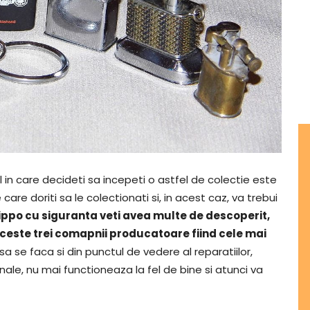
 in care decideti sa incepeti o astfel de colectie este
care doriti sa le colectionati si, in acest caz, va trebui
ippo cu siguranta veti avea multe de descoperit,
, aceste trei comapnii producatoare fiind cele mai
se faca si din punctul de vedere al reparatiilor,
nale, nu mai functioneaza la fel de bine si atunci va