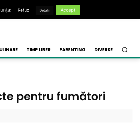
nunța:
Accept
Refuz
Detalii
ULINARE
TIMP LIBER
PARENTING
DIVERSE
cte pentru fumători