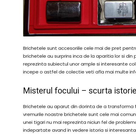
Brichetele sunt accesoriile cele mai de pret pentr
brichetele au surprins inca de la aparitia lor si di
reprezinta subiectul unor ample si interesante col
incepe o astfel de colectie veti afla mai multe inf
Misterul focului – scurta istori
Brichetele au aparut din dorinta de a transforma 
vremurile noastre brichetele sunt cele mai comune
unei tigari nu mai reprezinta niciun fel de problem
indepartate avand in vedere istoria si interesant