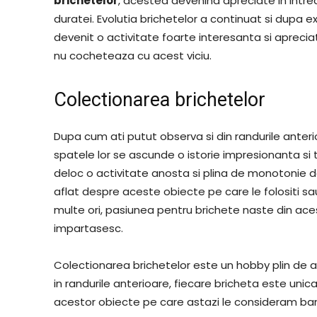
brichetelor
, acestea devenind apreciate in intre
duratei. Evolutia brichetelor a continuat si dupa 
devenit o activitate foarte interesanta si apreciat
nu cocheteaza cu acest viciu.
Colectionarea brichetelor
Dupa cum ati putut observa si din randurile anterio
spatele lor se ascunde o istorie impresionanta s
deloc o activitate anosta si plina de monotonie
aflat despre aceste obiecte pe care le folositi sa
multe ori, pasiunea pentru brichete naste din aces
impartasesc.
Colectionarea brichetelor este un hobby plin de
in randurile anterioare, fiecare bricheta este uni
acestor obiecte pe care astazi le consideram ban