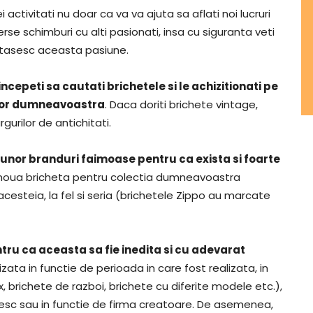
 activitati nu doar ca va va ajuta sa aflati noi lucruri
se schimburi cu alti pasionati, insa cu siguranta veti
rtasesc aceasta pasiune.
epeti sa cautati brichetele si le achizitionati pe
telor dumneavoastra
. Daca doriti brichete vintage,
gurilor de antichitati.
 unor branduri faimoase pentru ca exista si foarte
o noua bricheta pentru colectia dumneavoastra
 acesteia, la fel si seria (brichetele Zippo au marcate
tru ca aceasta sa fie inedita si cu adevarat
zata in functie de perioada in care fost realizata, in
, brichete de razboi, brichete cu diferite modele etc.),
sesc sau in functie de firma creatoare. De asemenea,