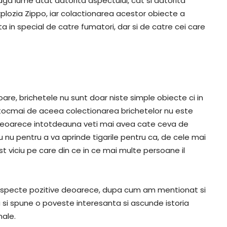
aga lume atat datorita aspectului, cat si datorita
explozia Zippo, iar colactionarea acestor obiecte a
a in special de catre fumatori, dar si de catre cei care
are, brichetele nu sunt doar niste simple obiecte ci in
i tocmai de aceea colectionarea brichetelor nu este
 deoarece intotdeauna veti mai avea cate ceva de
u nu pentru a va aprinde tigarile pentru ca, de cele mai
t viciu pe care din ce in ce mai multe persoane il
 aspecte pozitive deoarece, dupa cum am mentionat si
ca si spune o poveste interesanta si ascunde istoria
ale.