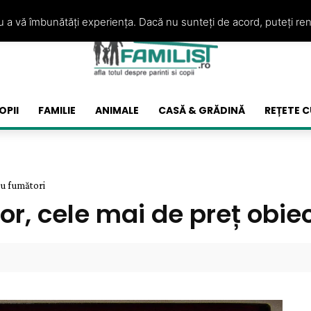
ru a vă îmbunătăți experiența. Dacă nu sunteți de acord, puteți re
OPII
FAMILIE
ANIMALE
CASĂ & GRĂDINĂ
REȚETE C
ru fumători
or, cele mai de preț obie