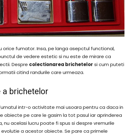
u orice fumator. Insa, pe langa asepctul functional,
n punctul de vedere estetic si nu este de mirare ca
ectii. Despre
colectionarea brichetelor
si cum puteti
ormatii citind randurile care urmeaza.
e a brichetelor
fumatul intr-o activitate mai usoara pentru ca daca in
 obiecte pe care le gasim la tot pasul iar aprinderea
a, nu acelasi lucru poate fi spus si despre vremurile
a evolutie a acestor obiecte. Se pare ca primele