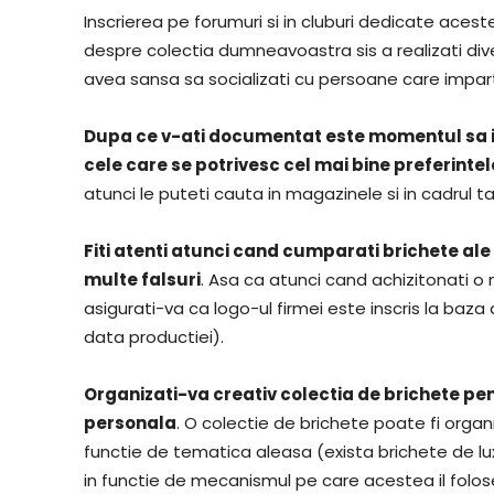
Inscrierea pe forumuri si in cluburi dedicate acestei
despre colectia dumneavoastra sis a realizati diver
avea sansa sa socializati cu persoane care impa
Dupa ce v-ati documentat este momentul sa inc
cele care se potrivesc cel mai bine preferin
atunci le puteti cauta in magazinele si in cadrul tar
Fiti atenti atunci cand cumparati brichete ale
multe falsuri
. Asa ca atunci cand achizitonati 
asigurati-va ca logo-ul firmei este inscris la baza
data productiei).
Organizati-va creativ colectia de brichete pen
personala
. O colectie de brichete poate fi organi
functie de tematica aleasa (exista brichete de lux
in functie de mecanismul pe care acestea il folo