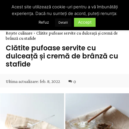
Acest site utilizează cookie-uri pentru a vă îmbunătăți
experiența. Dacă nu sunteți de acord, puteți renunța:
Accept
Refuz
Detalii
Rețete culinare
Clătite pufoase servite cu dulceață și cremă de
brânză cu stafide
Clătite pufoase servite cu
dulceață și cremă de brânză cu
stafide
Ultima actualizare:
feb. 8, 2022
0