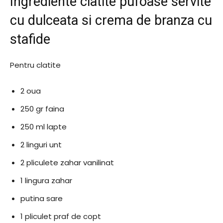
Ingrediente clatite pufoase servite
cu dulceata si crema de branza cu
stafide
Pentru clatite
2 oua
250 gr faina
250 ml lapte
2 linguri unt
2 pliculete zahar vanilinat
1 lingura zahar
putina sare
1 pliculet praf de copt