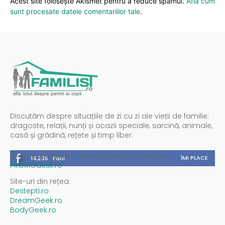
Acest site folosește Akismet pentru a reduce spamul.
Află cum
sunt procesate datele comentariilor tale
.
Discutăm despre situațiile de zi cu zi ale vieții de familie:
dragoste, relații, nunți și ocazii speciale, sarcină, animale,
casă și grădină, rețete și timp liber.
Spații publicitare / reclamă administrată de
ÎMI PLACE
14,235
Fani
PROMOdesk.ro
Site-uri din rețea:
Destepti.ro
DreamGeek.ro
BodyGeek.ro