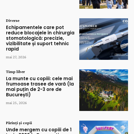
Diverse
Echipamentele care pot
reduce blocajele în chirurgia
stomatologică: precizie,
vizibilitate și suport tehnic
rapid
mai 27, 2026
Timp liber
La munte cu copiii: cele mai
frumoase trasee de vară (la
mai puțin de 2-3 ore de
București)
mai 25, 2026
Părinți și copii
Unde mergem cu copiii de 1