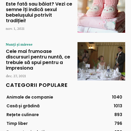
Este fată sau băiat? Vezi ce
semne îți indică sexul
bebelușului potrivit
tradiției!
nov. 1, 2021
Nunți și mirese
Cele mai frumoase
discursuri pentru nuntă, ce
trebuie să spui pentru a
impresiona
dec. 27, 2021
CATEGORII POPULARE
Animale de companie
1040
Casă și grădină
1013
Rețete culinare
893
Timp liber
796