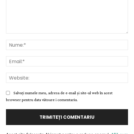
Comentariu:
Nu
Ema
Web
Salvați numele meu, adresa de e-mail și site-ul web în acest
browser pentru data viitoare i comentariu.