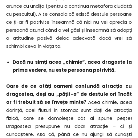
arunce cu undița (pentru a continua metafora ciudată
cu pescuitul). A te consola că există destule persoane
ce ți-ar fi potrivite înseamnă că nici nu vei aprecia o
persoană atunci când o vei găsi și înseamnă să adopți
o atitudine pasivă deloc adecvată dacă vrei să
schimbi ceva în viața ta.
Dacă nu simți acea „chimie”, acea dragoste la
prima vedere, nu este persoana potrivită.
Oare de ce atâți oameni confundă atracția cu
dragostea, deși au „pățit-o” de destule ori încât
ar fi trebuit să se învețe minte?
Acea chimie, acea
dorință, acei fluturi în stomac sunt dați de atracția
fizică, care se domolește cât ai spune pește!
Dragostea presupune nu doar atracție – ci și
cunoaștere. Așa că, până ce nu ajungi să cunoști