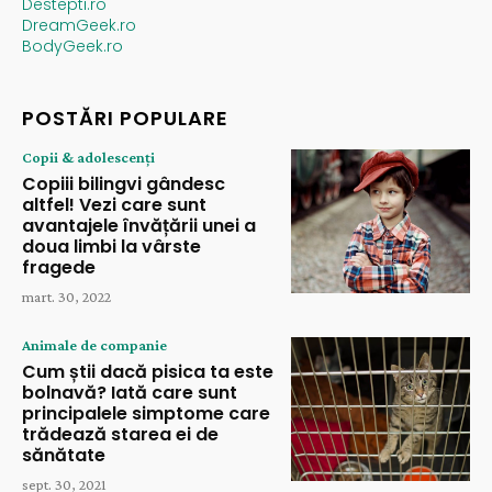
Destepti.ro
DreamGeek.ro
BodyGeek.ro
POSTĂRI POPULARE
Copii & adolescenți
Copiii bilingvi gândesc
altfel! Vezi care sunt
avantajele învățării unei a
doua limbi la vârste
fragede
mart. 30, 2022
Animale de companie
Cum știi dacă pisica ta este
bolnavă? Iată care sunt
principalele simptome care
trădează starea ei de
sănătate
sept. 30, 2021