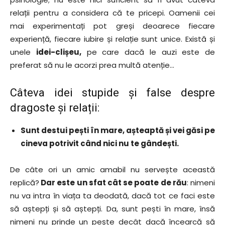
relații pentru a considera că te pricepi. Oamenii cei
mai experimentați pot greși deoarece fiecare
experiență, fiecare iubire și relație sunt unice. Există și
unele
idei-clișeu,
pe care dacă le auzi este de
preferat să nu le acorzi prea multă atenție…
Câteva idei stupide și false despre
dragoste și relații:
Sunt destui pești în mare, așteaptă și vei găsi pe
cineva potrivit când nici nu te gândești.
De câte ori un amic amabil nu servește această
replică?
Dar este un sfat cât se poate de rău
: nimeni
nu va intra în viața ta deodată, dacă tot ce faci este
să aștepți și să aștepți. Da, sunt pești în mare, însă
nimeni nu prinde un pește decât dacă încearcă să