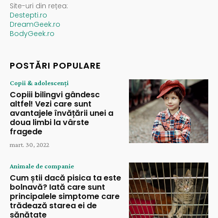
Site-uri din rețea:
Destepti.ro
DreamGeek.ro
BodyGeek.ro
POSTĂRI POPULARE
Copii & adolescenți
Copiii bilingvi gândesc
altfel! Vezi care sunt
avantajele învățării unei a
doua limbi la vârste
fragede
mart. 30, 2022
Animale de companie
Cum știi dacă pisica ta este
bolnavă? Iată care sunt
principalele simptome care
trădează starea ei de
sănătate