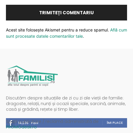
Acest site folosește Akismet pentru a reduce spamul.
Află cum
sunt procesate datele comentariilor tale
.
Discutăm despre situațiile de zi cu zi ale vieții de familie:
dragoste, relații, nunți și ocazii speciale, sarcină, animale,
casă și grădină, rețete și timp liber.
Spații publicitare / reclamă administrată de
ÎMI PLACE
14,235
Fani
PROMOdesk.ro