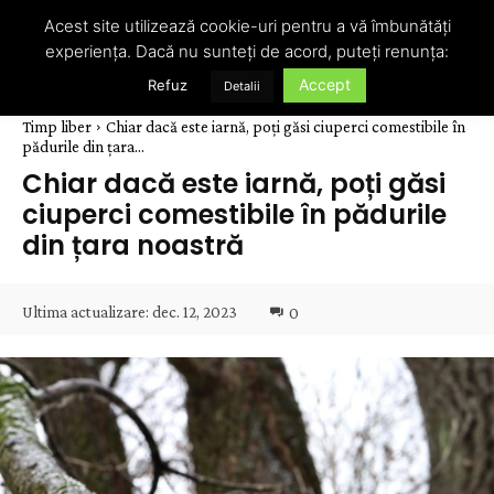
Acest site utilizează cookie-uri pentru a vă îmbunătăți
experiența. Dacă nu sunteți de acord, puteți renunța:
Accept
Refuz
Detalii
Timp liber
Chiar dacă este iarnă, poți găsi ciuperci comestibile în
pădurile din țara...
Chiar dacă este iarnă, poți găsi
ciuperci comestibile în pădurile
din țara noastră
Ultima actualizare:
dec. 12, 2023
0