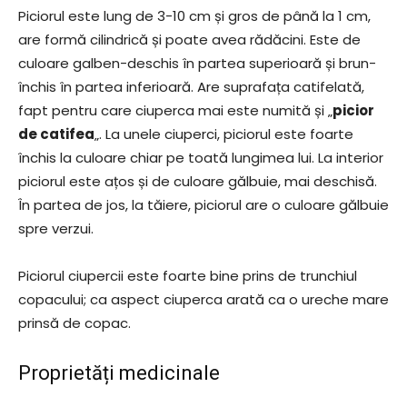
Piciorul este lung de 3-10 cm și gros de până la 1 cm,
are formă cilindrică și poate avea rădăcini. Este de
culoare galben-deschis în partea superioară și brun-
închis în partea inferioară. Are suprafața catifelată,
fapt pentru care ciuperca mai este numită și „
picior
de catifea
„. La unele ciuperci, piciorul este foarte
închis la culoare chiar pe toată lungimea lui. La interior
piciorul este ațos și de culoare gălbuie, mai deschisă.
În partea de jos, la tăiere, piciorul are o culoare gălbuie
spre verzui.
Piciorul ciupercii este foarte bine prins de trunchiul
copacului; ca aspect ciuperca arată ca o ureche mare
prinsă de copac.
Proprietăți medicinale