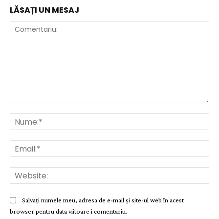
LĂSAȚI UN MESAJ
Comentariu:
Nu
Ema
Web
Salvați numele meu, adresa de e-mail și site-ul web în acest
browser pentru data viitoare i comentariu.