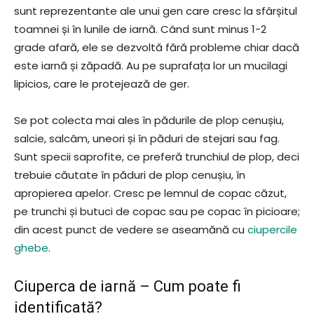
sunt reprezentante ale unui gen care cresc la sfârșitul
toamnei și în lunile de iarnă. Când sunt minus 1-2
grade afară, ele se dezvoltă fără probleme chiar dacă
este iarnă și zăpadă. Au pe suprafața lor un mucilagi
lipicios, care le protejează de ger.
Se pot colecta mai ales în pădurile de plop cenușiu,
salcie, salcâm, uneori și în păduri de stejari sau fag.
Sunt specii saprofite, ce preferă trunchiul de plop, deci
trebuie căutate în păduri de plop cenușiu, în
apropierea apelor. Cresc pe lemnul de copac căzut,
pe trunchi și butuci de copac sau pe copac în picioare;
din acest punct de vedere se aseamănă cu
ciupercile
ghebe
.
Ciuperca de iarnă – Cum poate fi
identificată?