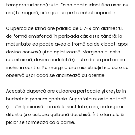
temperaturilor scăzute. Ea se poate identifica ușor, nu
crește singură, ci în grupuri pe trunchiul copacilor.
Ciuperca de iarnă are pălăria de 0,7-9 cm diametru,
de formă emisferică în perioada cât este tânără; la
maturitate ea poate avea o fromă ca de clopot, apoi
devine convexă și se aplatizează. Marginea ei este
neuniformă, devine ondulată și este de un portocaliu
închis în centru. Pe margine are mici striații fine care se
observă ușor dacă se analizează cu atenție.
Această ciupercă are culoarea portocalie și crește în
buchețele precum ghebele. Suprafața ei este netedă
și puțin lipicioasă. Lamelele sunt late, rare, au lungimi
diferite și o culoare galbenă deschisă. Între lamele și
picior se formează ca o pâlnie.