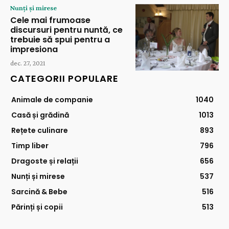
Nunți și mirese
Cele mai frumoase
discursuri pentru nuntă, ce
trebuie să spui pentru a
impresiona
dec. 27, 2021
CATEGORII POPULARE
Animale de companie
1040
Casă și grădină
1013
Rețete culinare
893
Timp liber
796
Dragoste și relații
656
Nunți și mirese
537
Sarcină & Bebe
516
Părinți și copii
513