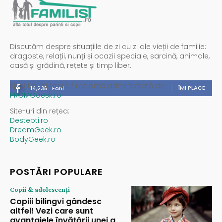
Discutăm despre situațiile de zi cu zi ale vieții de familie:
dragoste, relații, nunți și ocazii speciale, sarcină, animale,
casă și grădină, rețete și timp liber.
Spații publicitare / reclamă administrată de
ÎMI PLACE
14,235
Fani
PROMOdesk.ro
Site-uri din rețea:
Destepti.ro
DreamGeek.ro
BodyGeek.ro
POSTĂRI POPULARE
Copii & adolescenți
Copiii bilingvi gândesc
altfel! Vezi care sunt
avantajele învățării unei a