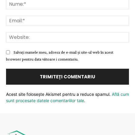
Nu
Ema
Web
Salvați numele meu, adresa de e-mail și site-ul web în acest
browser pentru data viitoare i comentariu.
Acest site folosește Akismet pentru a reduce spamul.
Află cum
sunt procesate datele comentariilor tale
.