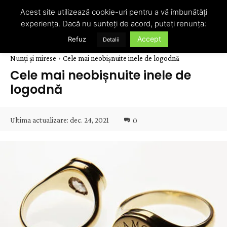
Acest site utilizează cookie-uri pentru a vă îmbunătăți
experiența. Dacă nu sunteți de acord, puteți renunța:
Accept
Refuz
Detalii
Nunți și mirese
Cele mai neobișnuite inele de logodnă
Cele mai neobișnuite inele de
logodnă
Ultima actualizare:
dec. 24, 2021
0