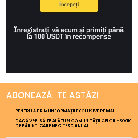
ABONEAZĂ-TE ASTĂZI
PENTRU A PRIMI INFORMAȚII EXCLUSIVE PE MAIL
DACĂ VREI SĂ TE ALĂTURI COMUNITĂȚII CELOR +300K
DE PĂRINȚI CARE NE CITESC ANUAL