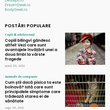
Destepti.ro
DreamGeek.ro
BodyGeek.ro
POSTĂRI POPULARE
Copii & adolescenți
Copiii bilingvi gândesc
altfel! Vezi care sunt
avantajele învățării unei a
doua limbi la vârste
fragede
mart. 30, 2022
Animale de companie
Cum știi dacă pisica ta este
bolnavă? Iată care sunt
principalele simptome care
trădează starea ei de
sănătate
sept. 30, 2021