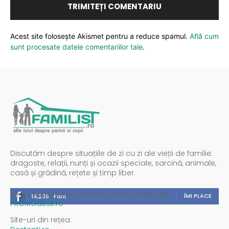
Acest site folosește Akismet pentru a reduce spamul.
Află cum
sunt procesate datele comentariilor tale
.
Discutăm despre situațiile de zi cu zi ale vieții de familie:
dragoste, relații, nunți și ocazii speciale, sarcină, animale,
casă și grădină, rețete și timp liber.
Spații publicitare / reclamă administrată de
ÎMI PLACE
14,235
Fani
PROMOdesk.ro
Site-uri din rețea: