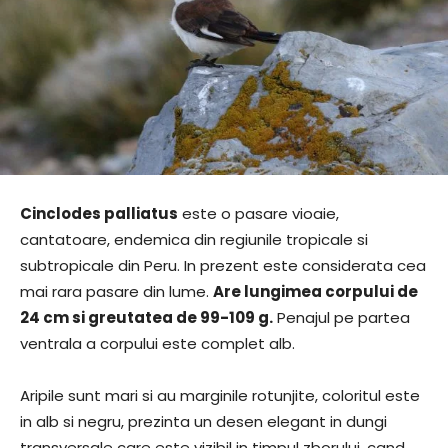
Cinclodes palliatus
este o pasare vioaie,
cantatoare, endemica din regiunile tropicale si
subtropicale din Peru. In prezent este considerata cea
mai rara pasare din lume.
Are lungimea corpului de
24 cm si greutatea de 99-109 g.
Penajul pe partea
ventrala a corpului este complet alb.
Aripile sunt mari si au marginile rotunjite, coloritul este
in alb si negru, prezinta un desen elegant in dungi
transversale care este vizibil in timpul zborului, cand