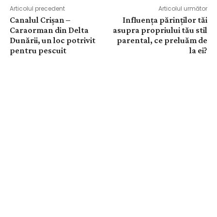
Articolul precedent
Articolul următor
Canalul Crișan –
Influența părinților tăi
Caraorman din Delta
asupra propriului tău stil
Dunării, un loc potrivit
parental, ce preluăm de
pentru pescuit
la ei?