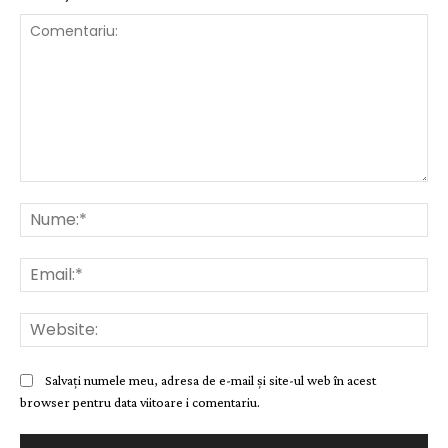
Comentariu:
Nu
Ema
Web
Salvați numele meu, adresa de e-mail și site-ul web în acest
browser pentru data viitoare i comentariu.