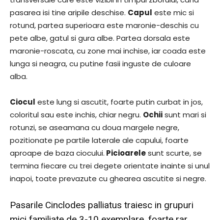
pasarea isi tine aripile deschise.
Capul
este mic si
rotund, partea superioara este maronie-deschis cu
pete albe, gatul si gura albe. Partea dorsala este
maronie-roscata, cu zone mai inchise, iar coada este
lunga si neagra, cu putine fasii inguste de culoare
alba.
Ciocul
este lung si ascutit, foarte putin curbat in jos,
coloritul sau este inchis, chiar negru.
Ochii
sunt mari si
rotunzi, se aseamana cu doua margele negre,
pozitionate pe partile laterale ale capului, foarte
aproape de baza ciocului.
Picioarele
sunt scurte, se
termina fiecare cu trei degete orientate inainte si unul
inapoi, toate prevazute cu ghearea ascutite si negre.
Pasarile Cinclodes palliatus traiesc in grupuri
mici familiate de 3-10 exemplare, foarte rar