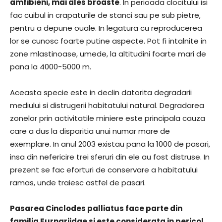
amfibieni, mai ales broaste
. In perioada clocitului isi
fac cuibul in crapaturile de stanci sau pe sub pietre,
pentru a depune ouale. In legatura cu reproducerea
lor se cunosc foarte putine aspecte. Pot fi intalnite in
zone mlastinoase, umede, la altitudini foarte mari de
pana la 4000-5000 m.
Aceasta specie este in declin datorita degradarii
mediului si distrugerii habitatului natural. Degradarea
zonelor prin activitatile miniere este principala cauza
care a dus la disparitia unui numar mare de
exemplare. In anul 2003 existau pana la 1000 de pasari,
insa din nefericire trei sferuri din ele au fost distruse. In
prezent se fac eforturi de conservare a habitatului
ramas, unde traiesc astfel de pasari.
Pasarea Cinclodes palliatus face parte din
familia Furnariidae si este considerata in pericol