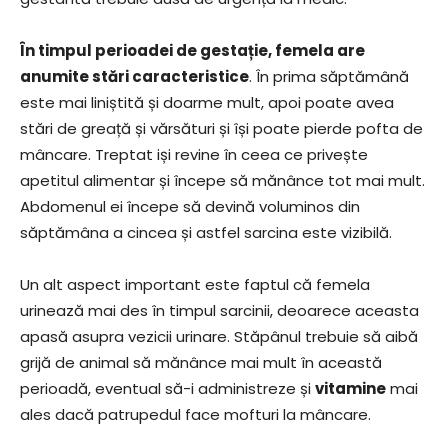
În timpul perioadei de gestație, femela are
anumite stări caracteristice
. În prima săptămână
este mai liniștită și doarme mult, apoi poate avea
stări de greață și vărsături și își poate pierde pofta de
mâncare. Treptat iși revine în ceea ce privește
apetitul alimentar și începe să mănânce tot mai mult.
Abdomenul ei începe să devină voluminos din
săptămâna a cincea și astfel sarcina este vizibilă.
Un alt aspect important este faptul că femela
urinează mai des în timpul sarcinii, deoarece aceasta
apasă asupra vezicii urinare. Stăpânul trebuie să aibă
grijă de animal să mănânce mai mult în această
perioadă, eventual să-i administreze și
vitamine
mai
ales dacă patrupedul face mofturi la mâncare.