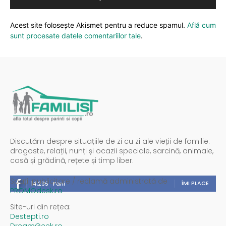
Acest site folosește Akismet pentru a reduce spamul.
Află cum
sunt procesate datele comentariilor tale
.
Discutăm despre situațiile de zi cu zi ale vieții de familie:
dragoste, relații, nunți și ocazii speciale, sarcină, animale,
casă și grădină, rețete și timp liber.
Spații publicitare / reclamă administrată de
ÎMI PLACE
14,235
Fani
PROMOdesk.ro
Site-uri din rețea:
Destepti.ro
DreamGeek.ro