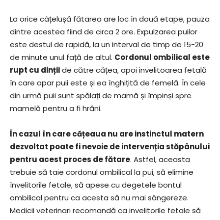
La orice câțelușă fătarea are loc în două etape, pauza
dintre acestea fiind de circa 2 ore. Expulzarea puilor
este destul de rapidă, la un interval de timp de 15-20
de minute unul față de altul.
Cordonul ombilical este
rupt cu dinții
de către cățea, apoi invelitoarea fetală
în care apar puii este și ea înghițită de femelă. În cele
din urmă puii sunt spălați de mamă și împinși spre
mamelă pentru a fi hrăni.
În cazul în care cățeaua nu are instinctul matern
dezvoltat poate fi nevoie de intervenția stăpânului
pentru acest proces de fătare
. Astfel, aceasta
trebuie să taie cordonul ombilical la pui, să elimine
învelitorile fetale, să apese cu degetele bontul
ombilical pentru ca acesta să nu mai sângereze.
Medicii veterinari recomandă ca invelitorile fetale să