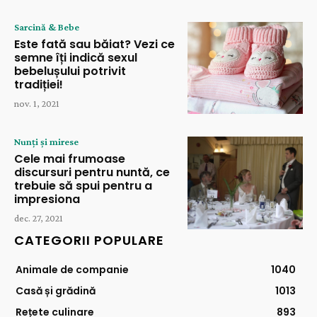
Sarcină & Bebe
Este fată sau băiat? Vezi ce
semne îți indică sexul
bebelușului potrivit
tradiției!
nov. 1, 2021
Nunți și mirese
Cele mai frumoase
discursuri pentru nuntă, ce
trebuie să spui pentru a
impresiona
dec. 27, 2021
CATEGORII POPULARE
Animale de companie
1040
Casă și grădină
1013
Rețete culinare
893