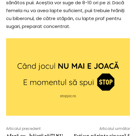
sănătos puii. Aceștia vor suge de 8-10 ori pe zi. Dacă
femela nu va avea lapte suficient, puii trebuie hrăniți
cu biberonul, de către stăpân, cu lapte praf pentru
sugari, preparat concentrat.
Articolul precedent
Articolul următor
Afară cu „băieții răi”! NU
Eşti un părinte sincer? 5