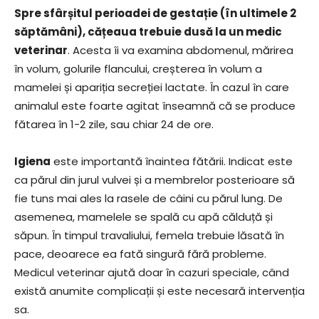
Spre sfârșitul perioadei de gestație (în ultimele 2
săptămâni), cățeaua trebuie dusă la un medic
veterinar
. Acesta îi va examina abdomenul, mărirea
în volum, golurile flancului, creșterea în volum a
mamelei și apariția secreției lactate. În cazul în care
animalul este foarte agitat înseamnă că se produce
fătarea în 1-2 zile, sau chiar 24 de ore.
Igiena
este importantă înaintea fătării. Indicat este
ca părul din jurul vulvei și a membrelor posterioare să
fie tuns mai ales la rasele de câini cu părul lung. De
asemenea, mamelele se spală cu apă călduță și
săpun. În timpul travaliului, femela trebuie lăsată în
pace, deoarece ea fată singură fără probleme.
Medicul veterinar ajută doar în cazuri speciale, când
există anumite complicații și este necesară intervenția
sa.