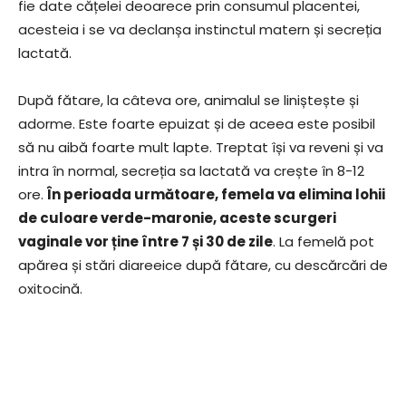
fie date cățelei deoarece prin consumul placentei,
acesteia i se va declanșa instinctul matern și secreția
lactată.
După fătare, la câteva ore, animalul se liniștește și
adorme. Este foarte epuizat și de aceea este posibil
să nu aibă foarte mult lapte. Treptat își va reveni și va
intra în normal, secreția sa lactată va crește în 8-12
ore.
În perioada următoare, femela va elimina lohii
de culoare verde-maronie, aceste scurgeri
vaginale vor ține între 7 și 30 de zile
. La femelă pot
apărea și stări diareeice după fătare, cu descărcări de
oxitocină.