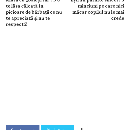
te lăsa călcată în
minciuni pe care nici
picioare de bărbații ce nu
măcar copilul nu le mai
te apreciază și nu te
crede
respectă!