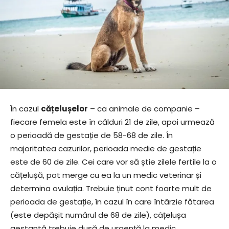
În cazul
cățelușelor
– ca animale de companie –
fiecare femela este în călduri 21 de zile, apoi urmează
o perioadă de gestație de 58-68 de zile. În
majoritatea cazurilor, perioada medie de gestație
este de 60 de zile. Cei care vor să știe zilele fertile la o
cățelușă, pot merge cu ea la un medic veterinar și
determina ovulația. Trebuie ținut cont foarte mult de
perioada de gestație, în cazul în care întârzie fătarea
(este depășit numărul de 68 de zile), câțelușa
gestantă trebuie dusă de urgență la medic.