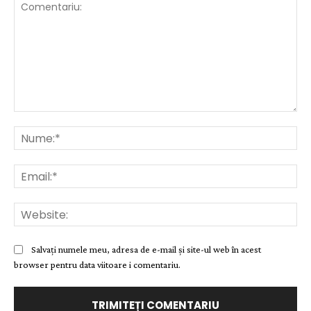
Comentariu:
Nu
Ema
Web
Salvați numele meu, adresa de e-mail și site-ul web în acest
browser pentru data viitoare i comentariu.