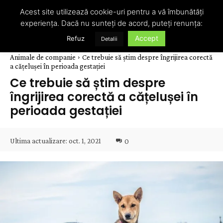
Acest site utilizează cookie-uri pentru a vă îmbunătăți
experiența. Dacă nu sunteți de acord, puteți renunța:
Accept
Refuz
Detalii
Animale de companie
Ce trebuie să știm despre îngrijirea corectă
a cățelușei în perioada gestației
Ce trebuie să știm despre
îngrijirea corectă a cățelușei în
perioada gestației
Ultima actualizare:
oct. 1, 2021
0