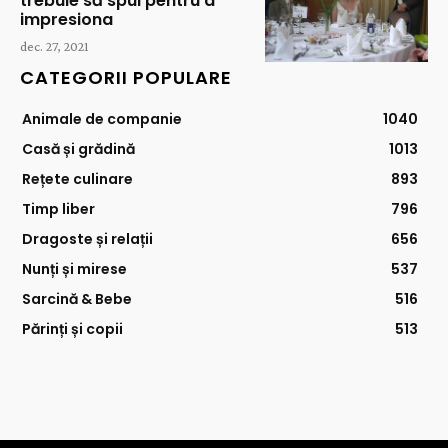
trebuie să spui pentru a
impresiona
dec. 27, 2021
CATEGORII POPULARE
Animale de companie
1040
Casă și grădină
1013
Rețete culinare
893
Timp liber
796
Dragoste și relații
656
Nunți și mirese
537
Sarcină & Bebe
516
Părinți și copii
513