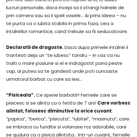
lucruri personale, daca incepi sa ii strangi hainele de
prin camera sau sa ii speli vasele… Ai prins ideea – nu
te purta ca o iubita stabila in prima faza, cea a
intalnirilor romantice, cand trebuie sa fii seducatoare.
Declaratii de dragoste.
Daca dupa primele intalniri ii
trantesti deja un “te iubesc” tandru – in caz ca nu
traiti o mare pasiune si el e indragostit pana peste
cap, ai putea sa te gandesti unde poti cunoaste
urmatorul barbat cu care sa iesi…
“Pisiceala”.
Ce sperie barbatii? Femeile care se
pisicesc si se alinta ca o fetita de 7 ani!
Care vorbesc
alintat, folosesc diminutive la orice cuvant
:
“papica”, “berica”, “pisicuta”, “iubitel”, “masinuta”, care
se imbraca cu fundite si volanase roz adorabile, care
se gudura ca o pisica alintata… Intr-un cuvant, femeile