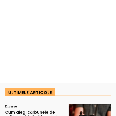
ULTIMELE ARTICOLE
Diverse
Cum alegi cărbunele de