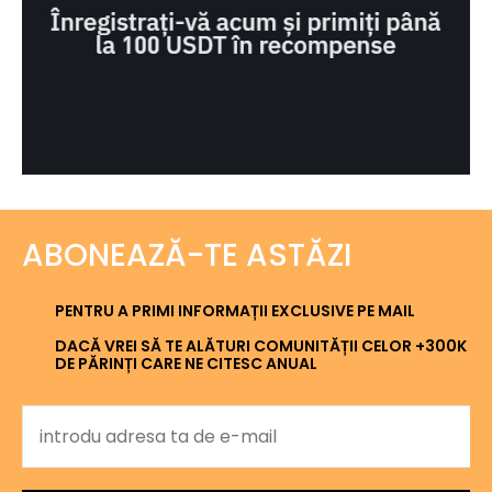
ABONEAZĂ-TE ASTĂZI
PENTRU A PRIMI INFORMAȚII EXCLUSIVE PE MAIL
DACĂ VREI SĂ TE ALĂTURI COMUNITĂȚII CELOR +300K
DE PĂRINȚI CARE NE CITESC ANUAL