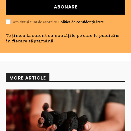
ABONARE
Am citit și sunt de acord cu
Politica de confidențialitate
.
Te ținem la curent cu noutățile pe care le publicăm
în fiecare săptămână.
MORE ARTICLE