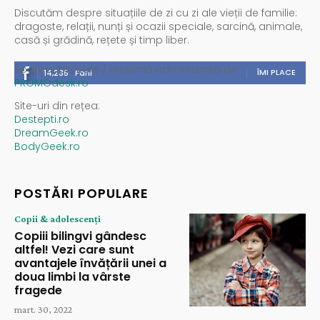
Discutăm despre situațiile de zi cu zi ale vieții de familie:
dragoste, relații, nunți și ocazii speciale, sarcină, animale,
casă și grădină, rețete și timp liber.
Spații publicitare / reclamă administrată de
ÎMI PLACE
14,235
Fani
PROMOdesk.ro
Site-uri din rețea:
Destepti.ro
DreamGeek.ro
BodyGeek.ro
POSTĂRI POPULARE
Copii & adolescenți
Copiii bilingvi gândesc
altfel! Vezi care sunt
avantajele învățării unei a
doua limbi la vârste
fragede
mart. 30, 2022