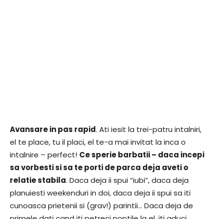
Avansare in pas rapid
. Ati iesit la trei-patru intalniri,
el te place, tu il placi, el te-a mai invitat la inca o
intalnire – perfect!
Ce sperie barbatii – daca incepi
sa vorbesti si sa te porti de parca deja aveti o
relatie stabila
. Daca deja ii spui “iubi”, daca deja
planuiesti weekenduri in doi, daca deja ii spui sa iti
cunoasca prietenii si (grav!) parintii… Daca deja de
primele dati cand iti petreci noptile la el, iti aduci