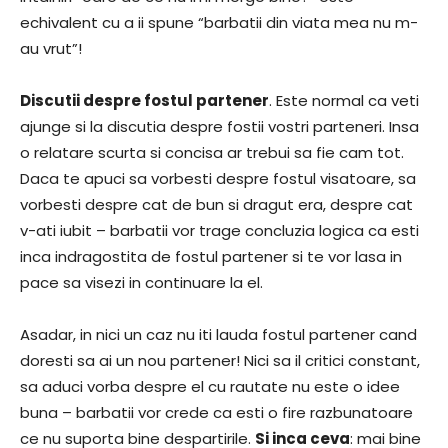
echivalent cu a ii spune “barbatii din viata mea nu m-
au vrut”!
Discutii despre fostul partener
. Este normal ca veti
ajunge si la discutia despre fostii vostri parteneri. Insa
o relatare scurta si concisa ar trebui sa fie cam tot.
Daca te apuci sa vorbesti despre fostul visatoare, sa
vorbesti despre cat de bun si dragut era, despre cat
v-ati iubit – barbatii vor trage concluzia logica ca esti
inca indragostita de fostul partener si te vor lasa in
pace sa visezi in continuare la el.
Asadar, in nici un caz nu iti lauda fostul partener cand
doresti sa ai un nou partener! Nici sa il critici constant,
sa aduci vorba despre el cu rautate nu este o idee
buna – barbatii vor crede ca esti o fire razbunatoare
ce nu suporta bine despartirile.
Si inca ceva
: mai bine