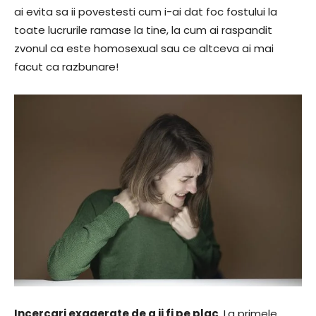
ai evita sa ii povestesti cum i-ai dat foc fostului la
toate lucrurile ramase la tine, la cum ai raspandit
zvonul ca este homosexual sau ce altceva ai mai
facut ca razbunare!
Incercari exagerate de a ii fi pe plac
. La primele