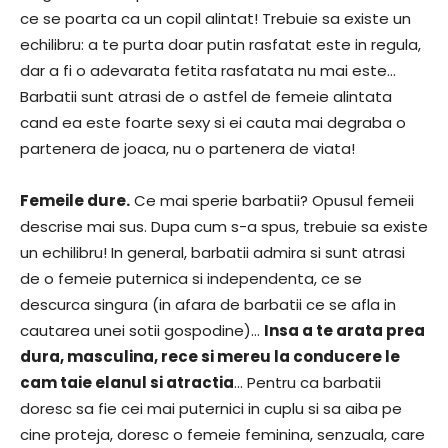
ce se poarta ca un copil alintat! Trebuie sa existe un
echilibru: a te purta doar putin rasfatat este in regula,
dar a fi o adevarata fetita rasfatata nu mai este…
Barbatii sunt atrasi de o astfel de femeie alintata
cand ea este foarte sexy si ei cauta mai degraba o
partenera de joaca, nu o partenera de viata!
Femeile dure.
Ce mai sperie barbatii? Opusul femeii
descrise mai sus. Dupa cum s-a spus, trebuie sa existe
un echilibru! In general, barbatii admira si sunt atrasi
de o femeie puternica si independenta, ce se
descurca singura (in afara de barbatii ce se afla in
cautarea unei sotii gospodine)…
Insa a te arata prea
dura, masculina, rece si mereu la conducere le
cam taie elanul si atractia
… Pentru ca barbatii
doresc sa fie cei mai puternici in cuplu si sa aiba pe
cine proteja, doresc o femeie feminina, senzuala, care