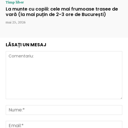
Timp liber
La munte cu copiii: cele mai frumoase trasee de
vară (la mai puțin de 2-3 ore de București)
mai 25, 2026
LĂSAȚI UN MESAJ
Comentariu:
Nu
Ema