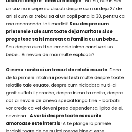
Discutii despre “ceasul biologic
”. Nu, nu, nu!! In nici
un caz nu incepe sa discuti despre cum ai deja 27 de
ani si cum ar trebui sa ai un copil pana la 30, pentru ca
asa recomanda toti medicii!
Sau despre cum
prietenele tale sunt toate deja maritate si se
pregatesc sa isi mareasca familia cu un bebe
…
Sau despre cum ti se inmoaie inima cand vezi un
bebe… Ai nevoie de mai multe explicatii?
O inima ranita si un trecut de relatii esuate.
Daca
de la primele intalniri ii povestesti multe despre toate
relatiile tale esuate, despre cum niciodata nu ti-ai
gasit sufletul pereche, despre inima ta ranita, despre
cat ai nevoie de cineva special langa tine – barbatii
vor crede ca vei deveni prea dependenta, lipita de ei,
nevoiasa…
A vorbi despre toate esecurile
amoroase este interzis
! A te plange la primele
intalniri “oare de ce nu imi merge bine?” este