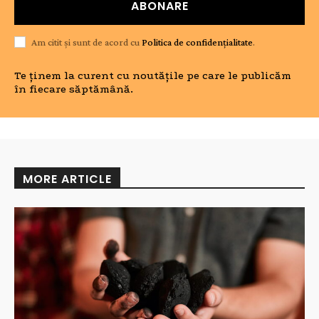
ABONARE
Am citit și sunt de acord cu
Politica de confidențialitate
.
Te ținem la curent cu noutățile pe care le publicăm
în fiecare săptămână.
MORE ARTICLE