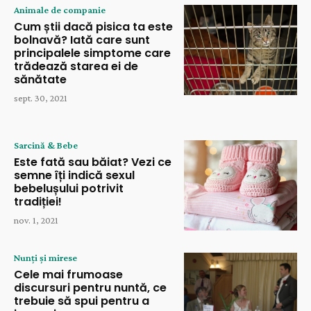
Animale de companie
Cum știi dacă pisica ta este
bolnavă? Iată care sunt
principalele simptome care
trădează starea ei de
sănătate
sept. 30, 2021
Sarcină & Bebe
Este fată sau băiat? Vezi ce
semne îți indică sexul
bebelușului potrivit
tradiției!
nov. 1, 2021
Nunți și mirese
Cele mai frumoase
discursuri pentru nuntă, ce
trebuie să spui pentru a