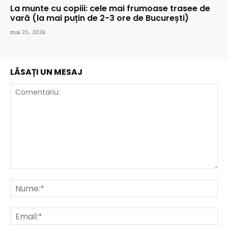
La munte cu copiii: cele mai frumoase trasee de
vară (la mai puțin de 2-3 ore de București)
mai 25, 2026
LĂSAȚI UN MESAJ
Comentariu:
Nu
Ema