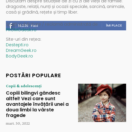
Discutăm despre situațiile de zi cu zi ale vieții de familie:
dragoste, relații, nunți și ocazii speciale, sarcină, animale,
casă și grădină, rețete și timp liber.
Spații publicitare / reclamă administrată de
ÎMI PLACE
14,235
Fani
PROMOdesk.ro
Site-uri din rețea:
Destepti.ro
DreamGeek.ro
BodyGeek.ro
POSTĂRI POPULARE
Copii & adolescenți
Copiii bilingvi gândesc
altfel! Vezi care sunt
avantajele învățării unei a
doua limbi la vârste
fragede
mart. 30, 2022