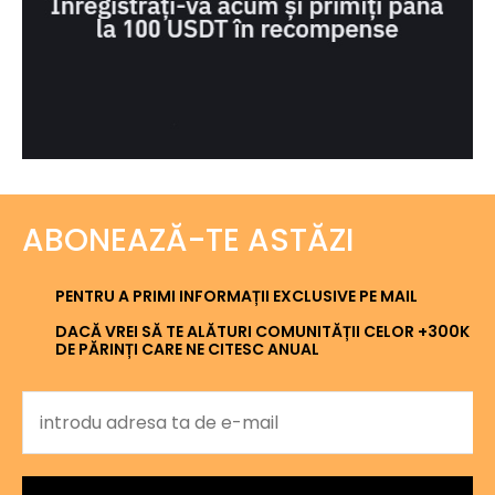
ABONEAZĂ-TE ASTĂZI
PENTRU A PRIMI INFORMAȚII EXCLUSIVE PE MAIL
DACĂ VREI SĂ TE ALĂTURI COMUNITĂȚII CELOR +300K
DE PĂRINȚI CARE NE CITESC ANUAL