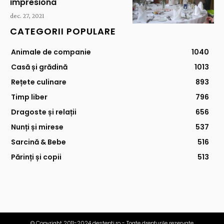
impresiona
dec. 27, 2021
CATEGORII POPULARE
Animale de companie
1040
Casă și grădină
1013
Rețete culinare
893
Timp liber
796
Dragoste și relații
656
Nunți și mirese
537
Sarcină & Bebe
516
Părinți și copii
513
© Copyright 2011-2024 destepti.ro - Toate drepturile rezervate