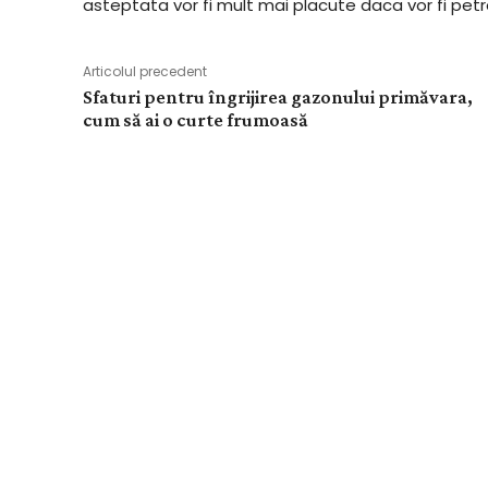
asteptata vor fi mult mai placute daca vor fi petrec
Articolul precedent
Sfaturi pentru îngrijirea gazonului primăvara,
cum să ai o curte frumoasă