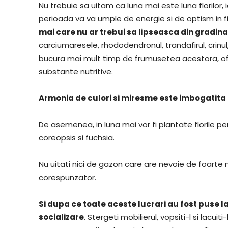
Nu trebuie sa uitam ca luna mai este luna florilor,
perioada va va umple de energie si de optism in f
mai care nu ar trebui sa lipseasca din grad
carciumaresele, rhododendronul, trandafirul, crinul, i
bucura mai mult timp de frumusetea acestora, ofer
substante nutritive.
Armonia de culori si miresme este imbogatita 
De asemenea, in luna mai vor fi plantate florile p
coreopsis si fuchsia.
Nu uitati nici de gazon care are nevoie de foarte
corespunzator.
Si dupa ce toate aceste lucrari au fost puse la
socializare
. Stergeti mobilierul, vopsiti-l si lacuit