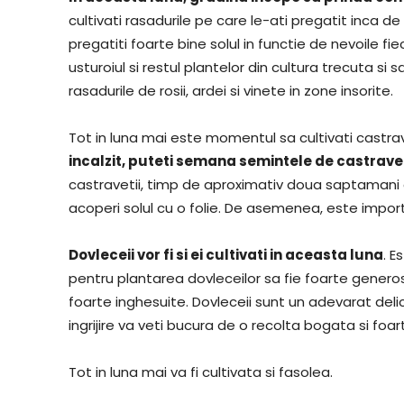
cultivati rasadurile pe care le-ati pregatit inca de 
pregatiti foarte bine solul in functie de nevoile fie
usturoiul si restul plantelor din cultura trecuta si sa
rasadurile de rosii, ardei si vinete in zone insorite.
Tot in luna mai este momentul sa cultivati castrav
incalzit, puteti semana semintele de castravete
castravetii, timp de aproximativ doua saptamani 
acoperi solul cu o folie. De asemenea, este impor
Dovleceii vor fi si ei cultivati in aceasta luna
. E
pentru plantarea dovleceilor sa fie foarte genero
foarte inghesuite. Dovleceii sunt un adevarat delic
ingrijire va veti bucura de o recolta bogata si foa
Tot in luna mai va fi cultivata si fasolea.