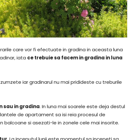
crarile care vor fi efectuate in gradina in aceasta luna
adinar, iata
ce trebuie sa facem in gradina in luna
zumzete iar gradinarul nu mai pridideste cu treburile
on sau in gradina
. In luna mai soarele este deja destul
plantele de apartament sa isi reia procesul de
 in balcoane si asezati-le in zonele cele mai insorite.
tur
. La inceputul lunii este momentul sa incepeti sa