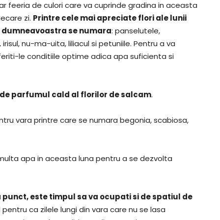
 iar feeria de culori care va cuprinde gradina in aceasta
iecare zi.
Printre cele mai apreciate flori ale lunii
ina dumneavoastra se numara
: panselutele,
risul, nu-ma-uita, liliacul si petuniile. Pentru a va
iti-le conditiile optime adica apa suficienta si
de parfumul cald al florilor de salcam
.
entru vara printre care se numara begonia, scabiosa,
 multa apa in aceasta luna pentru a se dezvolta
 punct, este timpul sa va ocupati si de spatiul de
i-l pentru ca zilele lungi din vara care nu se lasa