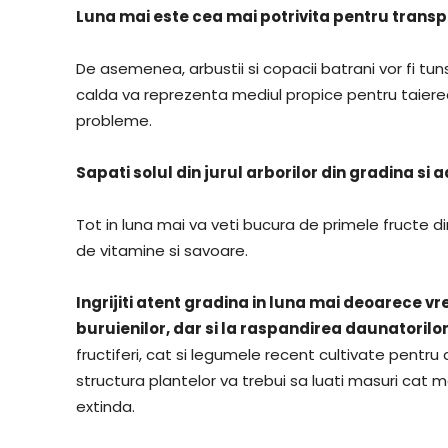
Luna mai este cea mai potrivita pentru transpl
De asemenea, arbustii si copacii batrani vor fi tun
calda va reprezenta mediul propice pentru taierea 
probleme.
Sapati solul din jurul arborilor din gradina s
Tot in luna mai va veti bucura de primele fructe di
de vitamine si savoare.
Ingrijiti atent gradina in luna mai deoarece 
buruienilor, dar si la raspandirea daunatorilo
fructiferi, cat si legumele recent cultivate pentru
structura plantelor va trebui sa luati masuri cat
extinda.