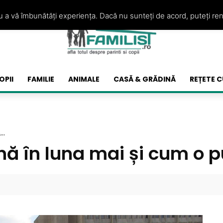
ru a vă îmbunătăți experiența. Dacă nu sunteți de acord, puteți re
OPII
FAMILIE
ANIMALE
CASĂ & GRĂDINĂ
REȚETE C
..
nă în luna mai și cum o p