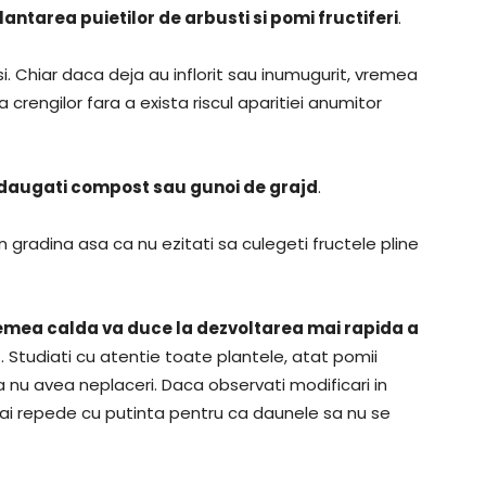
antarea puietilor de arbusti si pomi fructiferi
.
si. Chiar daca deja au inflorit sau inumugurit, vremea
crengilor fara a exista riscul aparitiei anumitor
i adaugati compost sau gunoi de grajd
.
n gradina asa ca nu ezitati sa culegeti fructele pline
vremea calda va duce la dezvoltarea mai rapida a
r
. Studiati cu atentie toate plantele, atat pomii
 a nu avea neplaceri. Daca observati modificari in
 mai repede cu putinta pentru ca daunele sa nu se