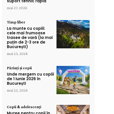
suport tehnic rapid
mai 27, 2026
Timp liber
La munte cu copiii:
cele mai frumoase
trasee de vară (la mai
puțin de 2-3 ore de
București)
mai 25, 2026
Părinți și copii
Unde mergem cu copiii
de 1 Iunie 2026 în
București
mai 22, 2026
Copii & adolescenți
Muzee pentru copii în