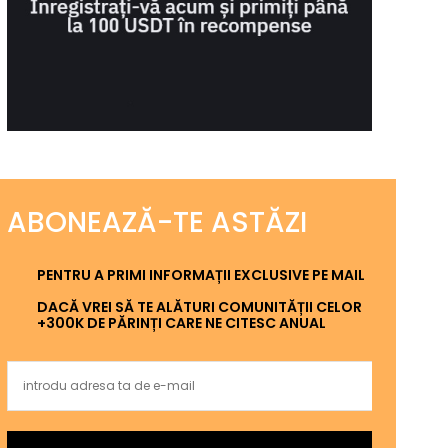
ABONEAZĂ-TE ASTĂZI
PENTRU A PRIMI INFORMAȚII EXCLUSIVE PE MAIL
DACĂ VREI SĂ TE ALĂTURI COMUNITĂȚII CELOR
+300K DE PĂRINȚI CARE NE CITESC ANUAL