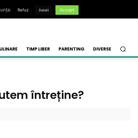
nunța:
Accept
Refuz
Detalii
ULINARE
TIMP LIBER
PARENTING
DIVERSE
utem întreține?