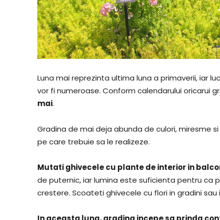
Luna mai reprezinta ultima luna a primaverii, iar lu
vor fi numeroase. Conform calendarului oricarui gr
mai
.
Gradina de mai deja abunda de culori, miresme si 
pe care trebuie sa le realizeze.
Mutati ghivecele cu plante de interior in balc
de puternic, iar lumina este suficienta pentru ca 
crestere. Scoateti ghivecele cu flori in gradini sau
In aceasta luna, gradina incepe sa prinda con