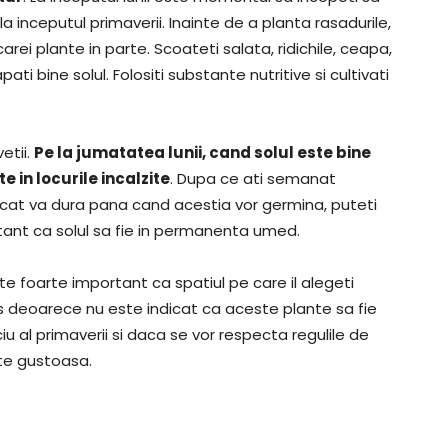
la inceputul primaverii. Inainte de a planta rasadurile,
carei plante in parte. Scoateti salata, ridichile, ceapa,
pati bine solul. Folositi substante nutritive si cultivati
etii.
Pe la jumatatea lunii, cand solul este bine
 in locurile incalzite
. Dupa ce ati semanat
cat va dura pana cand acestia vor germina, puteti
tant ca solul sa fie in permanenta umed.
ste foarte important ca spatiul pe care il alegeti
s deoarece nu este indicat ca aceste plante sa fie
iu al primaverii si daca se vor respecta regulile de
rte gustoasa.